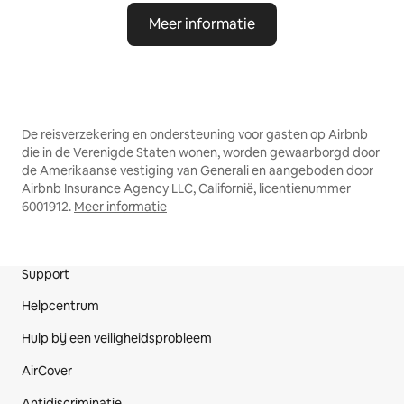
Meer informatie
De reisverzekering en ondersteuning voor gasten op Airbnb
die in de Verenigde Staten wonen, worden gewaarborgd door
de Amerikaanse vestiging van Generali en aangeboden door
Airbnb Insurance Agency LLC, Californië, licentienummer
6001912.
Meer informatie
Support
Voetregel website
Helpcentrum
Hulp bij een veiligheidsprobleem
AirCover
Antidiscriminatie