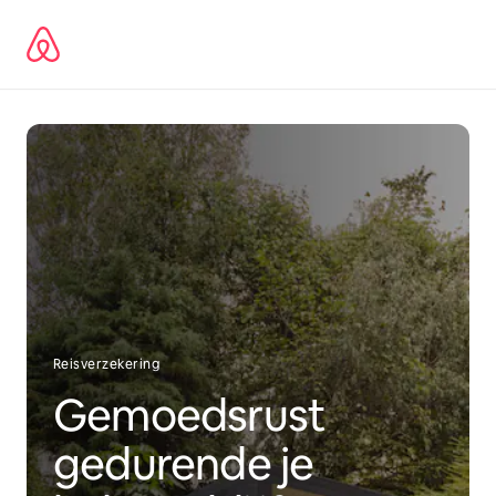
Ga
direct
naar
inhoud
Reisverzekering
Gemoedsrust
gedurende je