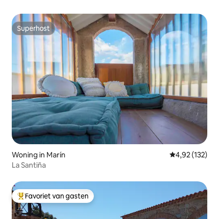
Superhost
Superhost
Woning in Marín
Gemiddelde beo
4,92 (132)
La Santiña
Favoriet van gasten
Topfavoriet van gasten