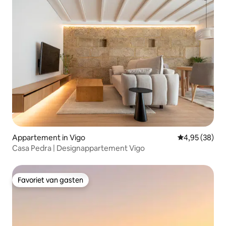
Appartement in Vigo
Gemiddelde be
4,95 (38)
Casa Pedra | Designappartement Vigo
Favoriet van gasten
Favoriet van gasten