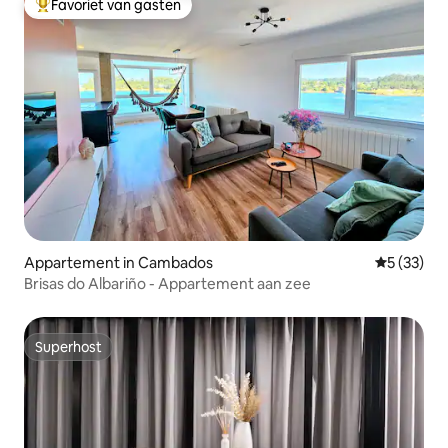
Favoriet van gasten
Topfavoriet van gasten
Appartement in Cambados
Gemiddelde
5 (33)
Brisas do Albariño - Appartement aan zee
Superhost
Superhost