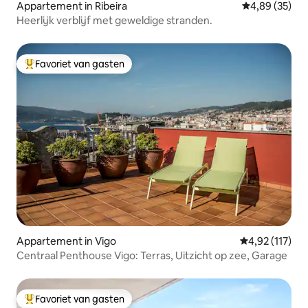
Appartement in Ribeira
Gemiddelde be
4,89 (35)
Heerlijk verblijf met geweldige stranden.
Favoriet van gasten
Topfavoriet van gasten
Appartement in Vigo
Gemiddelde be
4,92 (117)
Centraal Penthouse Vigo: Terras, Uitzicht op zee, Garage
Favoriet van gasten
Topfavoriet van gasten