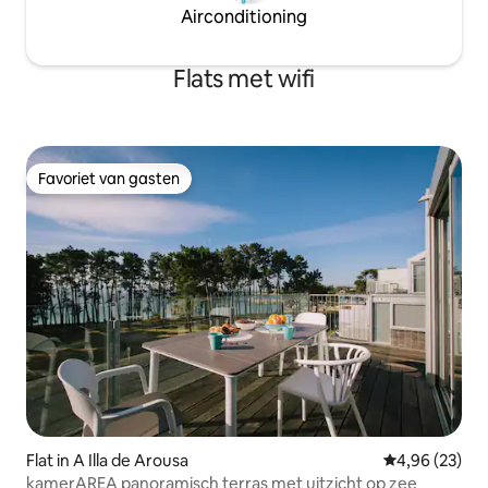
Airconditioning
Flats met wifi
Favoriet van gasten
Favoriet van gasten
Flat in A Illa de Arousa
Gemiddelde be
4,96 (23)
kamerAREA panoramisch terras met uitzicht op zee