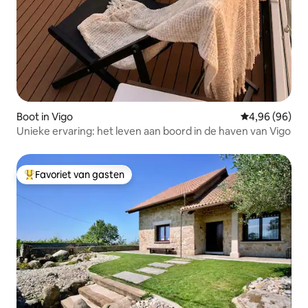
Boot in Vigo
Gemiddelde be
4,96 (96)
Unieke ervaring: het leven aan boord in de haven van Vigo
Favoriet van gasten
Topfavoriet van gasten