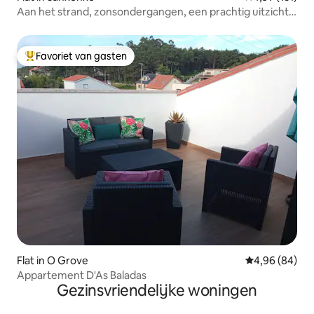
Aan het strand, zonsondergangen, een prachtig uitzicht
en uitgedost
Favoriet van gasten
Topfavoriet van gasten
Flat in O Grove
Gemiddelde be
4,96 (84)
Appartement D'As Baladas
Gezinsvriendelijke woningen