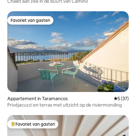
Chalet aan zee in de buurt van Camino
Favoriet van gasten
Favoriet van gasten
Appartement in Taramancos
Gemiddelde
5 (37)
Privéjacuzzi en terras met uitzicht op de riviermonding
Favoriet van gasten
Topfavoriet van gasten