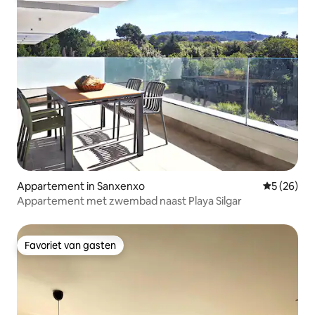
Appartement in Sanxenxo
Gemiddelde
5 (26)
Appartement met zwembad naast Playa Silgar
Favoriet van gasten
Favoriet van gasten