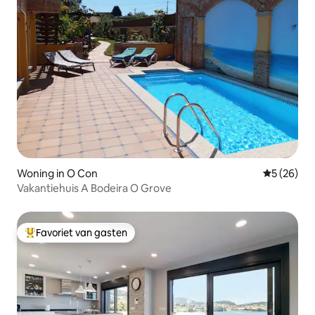
Woning in O Con
Gemiddelde
5 (26)
Vakantiehuis A Bodeira O Grove
Favoriet van gasten
Topfavoriet van gasten