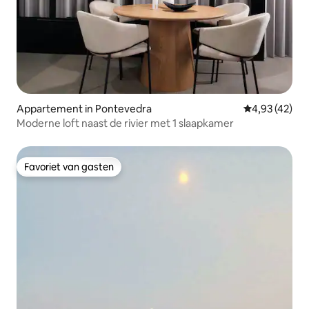
Appartement in Pontevedra
Gemiddelde be
4,93 (42)
Moderne loft naast de rivier met 1 slaapkamer
Favoriet van gasten
Favoriet van gasten