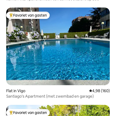
Favoriet van gasten
Topfavoriet van gasten
Flat in Vigo
Gemiddelde beo
4,98 (160)
Santiago's Apartment (met zwembad en garage)
Favoriet van gasten
Topfavoriet van gasten