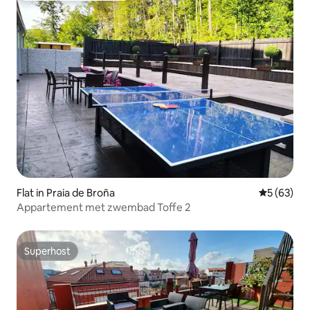
Flat in Praia de Broña
Gemiddelde
5 (63)
Appartement met zwembad Toffe 2
Superhost
Superhost