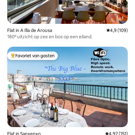
Flat in A Illa de Arousa
Gemiddelde be
4,9 (109)
180º uitzicht op zee en bos op een eiland.
Favoriet van gasten
Topfavoriet van gasten
Flat in Sanxenxo
Gemiddelde be
4,97 (151)