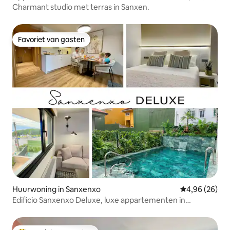
Charmant studio met terras in Sanxen.
Favoriet van gasten
Favoriet van gasten
Huurwoning in Sanxenxo
Gemiddelde be
4,96 (26)
Edificio Sanxenxo Deluxe, luxe appartementen in
Sanxenxo.