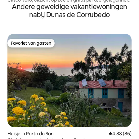
Andere geweldige vakantiewoningen
nabij Dunas de Corrubedo
Favoriet van gasten
Favoriet van gasten
Huisje in Porto do Son
Gemiddelde be
4,88 (86)