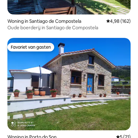
Woning in Santiago de Compostela
Gemiddelde beo
4,98 (162)
Oude boerderij in Santiago de Compostela
Favoriet van gasten
Favoriet van gasten
Woning in Porto do Son
Gemiddeld
5 (21)