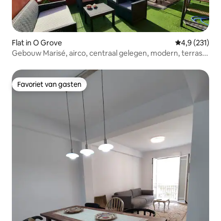
Flat in O Grove
Gemiddelde be
4,9 (231)
Gebouw Marisé, airco, centraal gelegen, modern, terras...
Favoriet van gasten
Favoriet van gasten