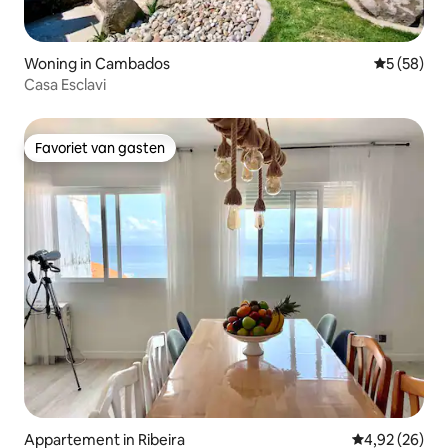
Woning in Cambados
Gemiddelde
5 (58)
Casa Esclavi
Favoriet van gasten
Favoriet van gasten
Appartement in Ribeira
Gemiddelde be
4,92 (26)