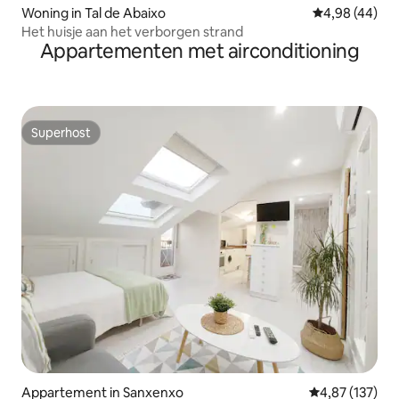
Woning in Tal de Abaixo
Gemiddelde be
4,98 (44)
Het huisje aan het verborgen strand
Appartementen met airconditioning
Superhost
Superhost
Appartement in Sanxenxo
Gemiddelde beo
4,87 (137)