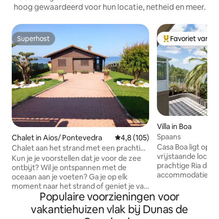
hoog gewaardeerd voor hun locatie, netheid en meer.
Superhost
Favoriet van g
Superhost
Topfavoriet van 
Villa in Boa
Spaans
Chalet in Aios/ Pontevedra
Gemiddelde beoordeling van 4,
4,8 (105)
Casa Boa ligt op e
Chalet aan het strand met een prachtig
vrijstaande locati
uitzicht op zee
Kun je je voorstellen dat je voor de zee
prachtige Ria de M
ontbijt? Wil je ontspannen met de
accommodatie ligt
oceaan aan je voeten? Ga je op elk
kustpad op steenw
moment naar het strand of geniet je van
oceaan en een cha
Populaire voorzieningen voor
het uitzicht vanaf de glazen veranda of
Het grotere strand
de tuin? Weinig plaatsen hebben het
vakantiehuizen vlak bij Dunas de
slechts 5 m lopen 
geweldige uitzicht en de