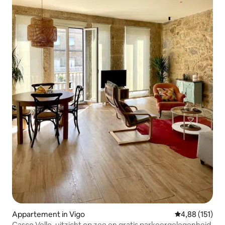
Appartement in Vigo
Gemiddelde beo
4,88 (151)
Casco Vello, uitzicht op zee en gratis parkeergelegenheid