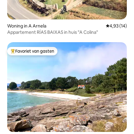
Woning in A Arnela
Gemiddelde be
4,93 (14)
Appartement RÍAS BAIXAS in huis "A Colina"
Favoriet van gasten
Topfavoriet van gasten