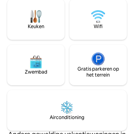
gebruikmaken van snel internet, live
een schone en gast
kanalen op Smart 60” tv en Amazon
moment echt plezi
prime video 's of YouTube. Volledig
comfortabel maak
functionele keuken met magnetron en
koelkast. Dit is zelf inchecken en
Keuken
Wifi
uitchecken en uitchecken op het juiste
moment.
Gratis parkeren op
Zwembad
het terrein
Airconditioning