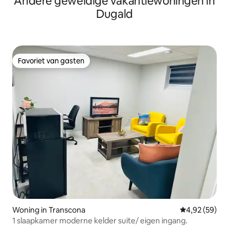
Andere geweldige vakantiewoningen in
Dugald
Favoriet van gasten
Favoriet van gasten
Woning in Transcona
Gemiddelde be
4,92 (59)
1 slaapkamer moderne kelder suite/ eigen ingang.