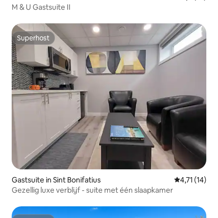
M & U Gastsuite II
Superhost
Superhost
Gastsuite in Sint Bonifatius
Gemiddelde b
4,71 (14)
Gezellig luxe verblijf - suite met één slaapkamer