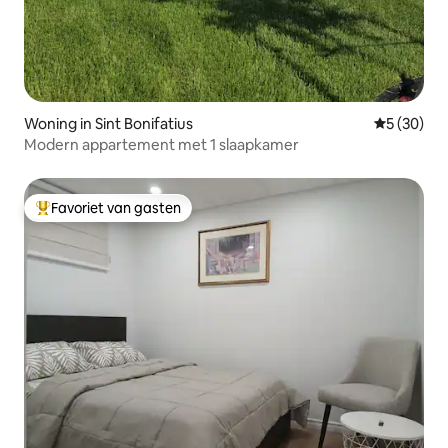
Woning in Sint Bonifatius
Gemiddelde
5 (30)
Modern appartement met 1 slaapkamer
Favoriet van gasten
Topfavoriet van gasten