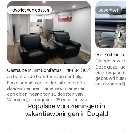
Favoriet van gasten
Superhost
Favoriet van gasten
Superhost
Gastsuite in Tran
Gloednieuwe ensu
slaapkamers, glo
Deze gezellige sui
Gastsuite in Sint Bonifatius
Gemiddelde beoordeling van 4,8
4,84 (107)
eigen ingang bevin
Je bent er. Je bent thuis. Je bent blij.
gebouwd huis en b
Een gloednieuwe keldersuite met één
en uitzonderlijk 
slaapkamer, een ruime woonkamer en
een ontspannen ve
een eigen ingang ten zuidoosten van
ruime woonkamer,
Winnipeg, op ongeveer 15 minuten van
slaapkamers met 
Populaire voorzieningen in
het centrum, op 5 minuten van het
volledig uitgerust
openbaar vervoer. In de buurt van
studeerhoek en gr
vakantiewoningen in Dugald
winkelcentrum, bank, kliniek en
langere verblijven. Of je hier nu be
fitnesscentra. Parkeerplaats op de oprit
voor een gezinsva
of straat is beschikbaar. Gasten kunnen
of gewoon om te o