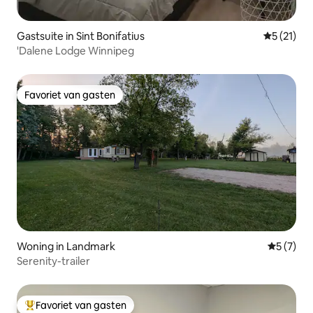
Gastsuite in Sint Bonifatius
Gemiddeld
5 (21)
'Dalene Lodge Winnipeg
Favoriet van gasten
Favoriet van gasten
Woning in Landmark
Gemiddeld
5 (7)
Serenity-trailer
Favoriet van gasten
Topfavoriet van gasten