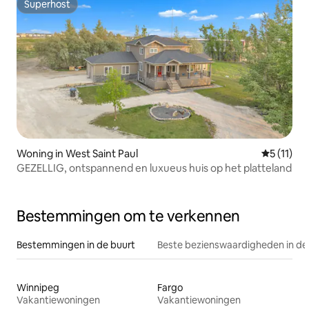
Superhost
Superhost
Woning in West Saint Paul
Gemiddeld
5 (11)
GEZELLIG, ontspannend en luxueus huis op het platteland
Bestemmingen om te verkennen
Bestemmingen in de buurt
Beste bezienswaardigheden in de
Winnipeg
Fargo
Vakantiewoningen
Vakantiewoningen