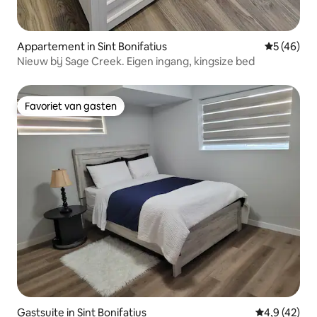
Appartement in Sint Bonifatius
Gemiddelde
5 (46)
Nieuw bij Sage Creek. Eigen ingang, kingsize bed
Favoriet van gasten
Favoriet van gasten
Gastsuite in Sint Bonifatius
Gemiddelde b
4,9 (42)