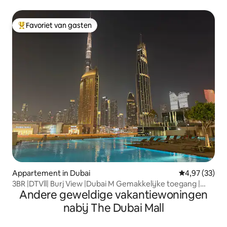
sterren
Favoriet van gasten
Topfavoriet van gasten
Appartement in Dubai
Gemiddelde be
4,97 (33)
3BR |DTVll| Burj View |Dubai M Gemakkelijke toegang |
Andere geweldige vakantiewoningen
DXBHH
nabij The Dubai Mall