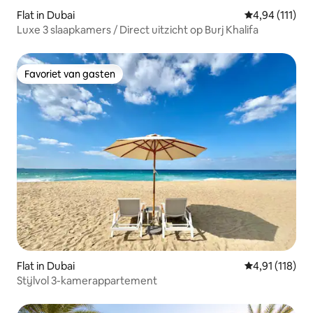
Flat in Dubai
Gemiddelde be
4,94 (111)
Luxe 3 slaapkamers / Direct uitzicht op Burj Khalifa
Favoriet van gasten
Favoriet van gasten
Flat in Dubai
Gemiddelde be
4,91 (118)
Stijlvol 3-kamerappartement