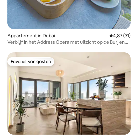
Appartement in Dubai
Gemiddelde be
4,87 (31)
Verblijf in het Address Opera met uitzicht op de Burj en
de fontein
Favoriet van gasten
Favoriet van gasten