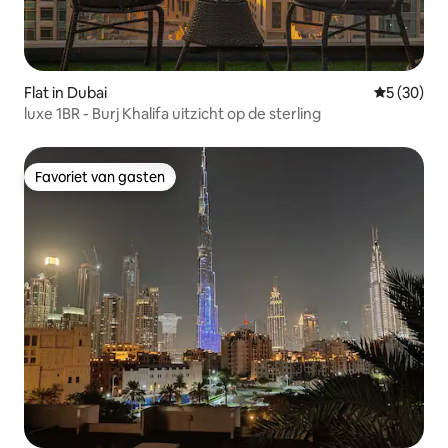
Flat in Dubai
Gemiddelde
5 (30)
luxe 1BR - Burj Khalifa uitzicht op de sterling
Favoriet van gasten
Favoriet van gasten