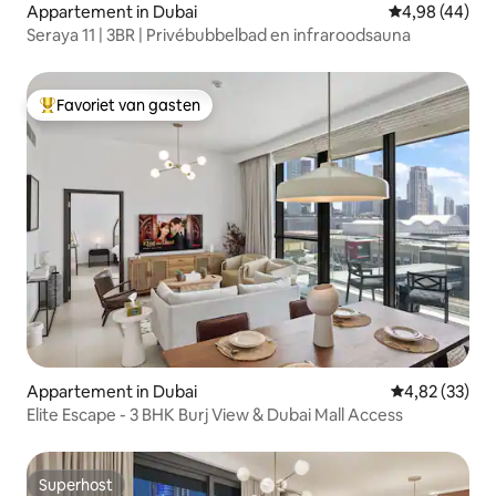
Appartement in Dubai
Gemiddelde be
4,98 (44)
Seraya 11 | 3BR | Privébubbelbad en infraroodsauna
Favoriet van gasten
Topfavoriet van gasten
Appartement in Dubai
Gemiddelde be
4,82 (33)
Elite Escape - 3 BHK Burj View & Dubai Mall Access
Superhost
Superhost