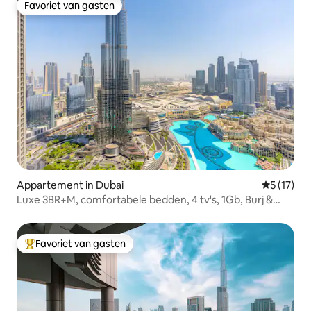
Favoriet van gasten
Favoriet van gasten
Appartement in Dubai
Gemiddeld
5 (17)
Luxe 3BR+M, comfortabele bedden, 4 tv's, 1Gb, Burj &
Fountain
Favoriet van gasten
Topfavoriet van gasten