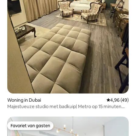
Woning in Dubai
Gemiddelde be
4,96 (49)
Majestueuze studio met badkuip| Metro op 15 minuten
lopen
Favoriet van gasten
Favoriet van gasten