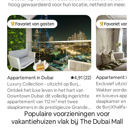
hoog gewaardeerd voor hun locatie, netheid en meer.
Favoriet van gasten
Favoriet van g
Topfavoriet van gasten
Topfavoriet van 
Appartement in D
Appartement in Dubai
Gemiddelde beoordeling van 4,
4,91 (22)
Exclusief uitzicht 
Luxury Collection - uitzicht op Burj
toegang tot Dubai
Khalifa en de fontein
Wakker worden in
Ontdek het luxe leven in het hart van
en luxueus appar
Downtown Dubai: dit volledig ingerichte
slaapkamer en een
appartement van 112 m² met twee
de Burj Khalifa en 
slaapkamers in de prestigieuze Grande
Populaire voorzieningen voor
appartement biedt
Tower biedt een panoramisch uitzicht
de Dubai Mall en j
op de Burj Khalifa en de fonteinshow, op
vakantiehuizen vlak bij The Dubai Mall
van het vuurwerk
slechts een steenworp afstand van het
vanuit je kamer of priv
winkelcentrum, de metro en de opera.