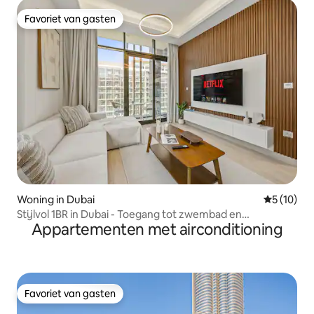
Favoriet van gasten
Favoriet van gasten
Woning in Dubai
Gemiddelde
5 (10)
Stijlvol 1BR in Dubai - Toegang tot zwembad en
Appartementen met airconditioning
fitnessruimte
Favoriet van gasten
Favoriet van gasten