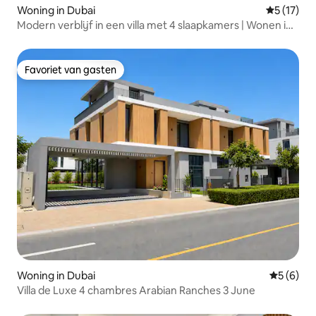
Woning in Dubai
Gemiddeld
5 (17)
Modern verblijf in een villa met 4 slaapkamers | Wonen in
resortstijl
Favoriet van gasten
Favoriet van gasten
Woning in Dubai
Gemiddeld
5 (6)
Villa de Luxe 4 chambres Arabian Ranches 3 June