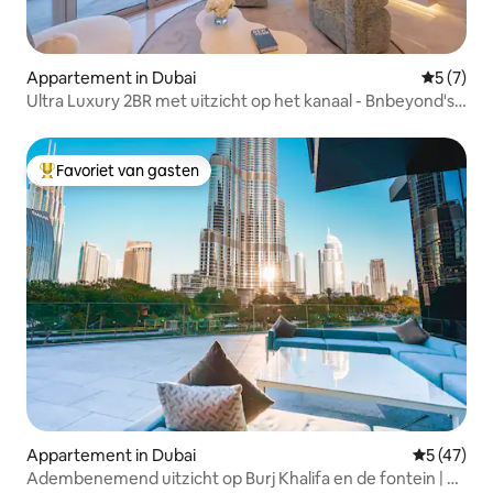
Appartement in Dubai
Gemiddeld
5 (7)
Ultra Luxury 2BR met uitzicht op het kanaal - Bnbeyond's
Retreat
Favoriet van gasten
Topfavoriet van gasten
Appartement in Dubai
Gemiddelde
5 (47)
Adembenemend uitzicht op Burj Khalifa en de fontein | 5