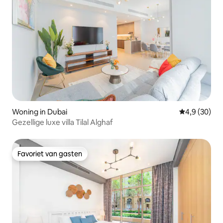
Woning in Dubai
Gemiddelde b
4,9 (30)
Gezellige luxe villa Tilal Alghaf
Favoriet van gasten
Favoriet van gasten