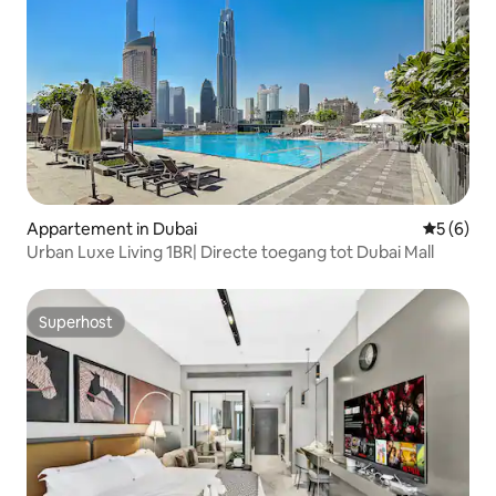
Appartement in Dubai
Gemiddeld
5 (6)
Urban Luxe Living 1BR| Directe toegang tot Dubai Mall
Superhost
Superhost