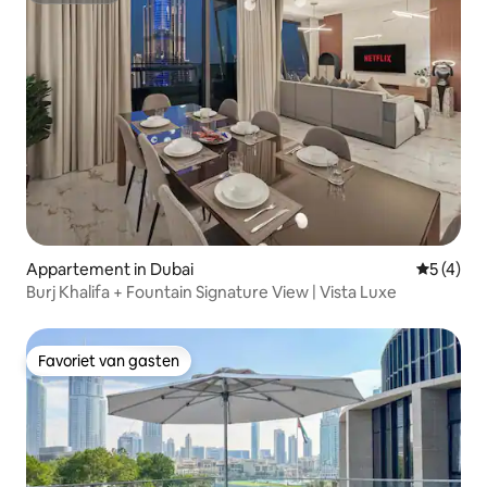
Appartement in Dubai
Gemiddeld
5 (4)
Burj Khalifa + Fountain Signature View | Vista Luxe
Favoriet van gasten
Favoriet van gasten