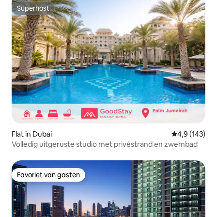
Superhost
Superhost
Flat in Dubai
Gemiddelde be
4,9 (143)
Volledig uitgeruste studio met privéstrand en zwembad
Favoriet van gasten
Favoriet van gasten