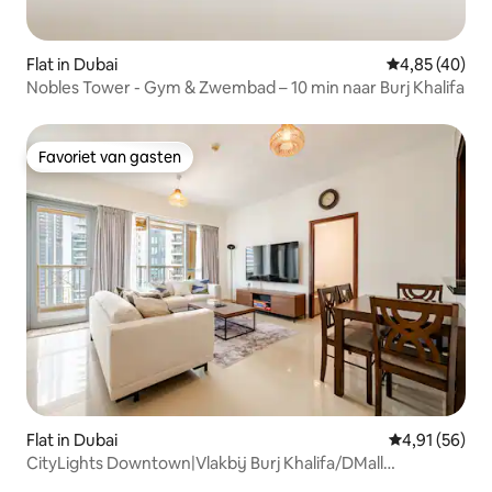
Flat in Dubai
Gemiddelde be
4,85 (40)
Nobles Tower - Gym & Zwembad – 10 min naar Burj Khalifa
Favoriet van gasten
Favoriet van gasten
Flat in Dubai
Gemiddelde be
4,91 (56)
CityLights Downtown|Vlakbij Burj Khalifa/DMall
Feel@home