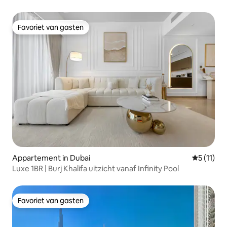
Favoriet van gasten
Favoriet van gasten
Appartement in Dubai
Gemiddeld
5 (11)
Luxe 1BR | Burj Khalifa uitzicht vanaf Infinity Pool
Favoriet van gasten
Favoriet van gasten