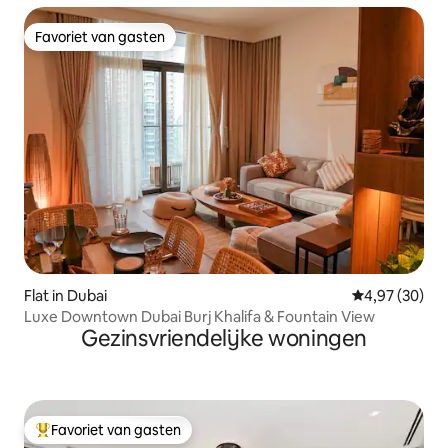
Favoriet van gasten
Favoriet van gasten
Flat in Dubai
Gemiddelde be
4,97 (30)
Luxe Downtown Dubai Burj Khalifa & Fountain View
Gezinsvriendelijke woningen
Favoriet van gasten
Topfavoriet van gasten