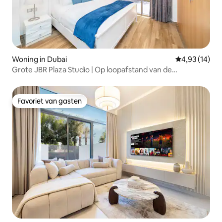
Woning in Dubai
Gemiddelde be
4,93 (14)
Grote JBR Plaza Studio | Op loopafstand van de
jachthaven en het strand!
Favoriet van gasten
Favoriet van gasten