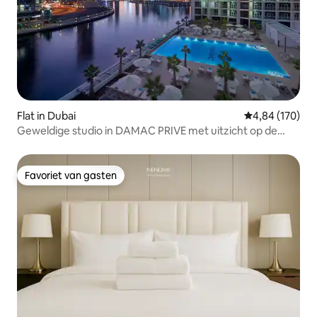
Flat in Dubai
Gemiddelde beo
4,84 (170)
Geweldige studio in DAMAC PRIVE met uitzicht op de
gracht!
Favoriet van gasten
Favoriet van gasten