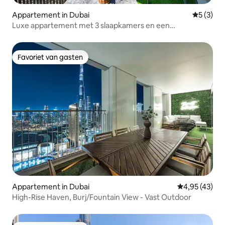
Appartement in Dubai
Gemiddeld
5 (3)
Luxe appartement met 3 slaapkamers en een
huishoudster - uitzicht op de skyline van Burj Khalifa
Favoriet van gasten
Favoriet van gasten
Appartement in Dubai
Gemiddelde be
4,95 (43)
High-Rise Haven, Burj/Fountain View - Vast Outdoor