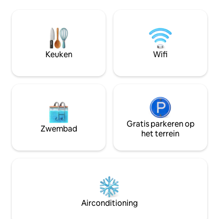
supersnelle wifi 
Geniet van designinterieurs, eersteklas
grote smart-tv en 
voorzieningen en een levendige
uitgeruste keuken 
boulevard met cafés en restaurants
gemakkelijk en pl
voor de deur. Geschikt voor maximaal
gratis parkeergel
zes gasten — ideaal voor
van de beste eet-
stadsontdekkers, koppels of
Keuken
Wifi
uitgaansgelegenh
zakenreizigers die op zoek zijn naar
slechts een steen
ongeëvenaard comfort en een unieke
appartement
locatie.
Gratis parkeren op
Zwembad
het terrein
Airconditioning