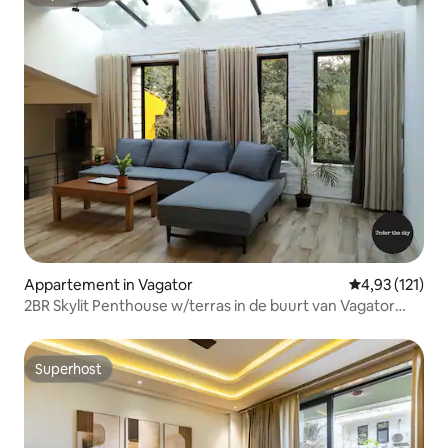
Superhost
Appartement in Vagator
Gemiddelde be
4,93 (121)
2BR Skylit Penthouse w/terras in de buurt van Vagator
Beach
Superhost
Superhost