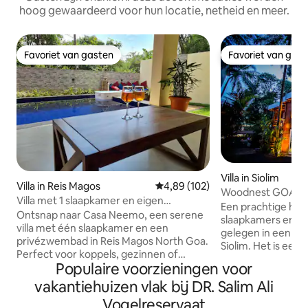
hoog gewaardeerd voor hun locatie, netheid en meer.
Favoriet van gasten
Favoriet van gas
Favoriet van gasten
Favoriet van gas
Villa in Siolim
Villa in Reis Magos
Gemiddelde beoordeling van 4,8
4,89 (102)
Woodnest GOA m
Villa met 1 slaapkamer en eigen
Een prachtige hout
zwembad in Noord-Goa
Ontsnap naar Casa Neemo, een serene
slaapkamers en 
villa met één slaapkamer en een
gelegen in een top
privézwembad in Reis Magos North Goa.
Siolim. Het is een 
Perfect voor koppels, gezinnen of
volledig ingerichte
Populaire voorzieningen voor
vrienden, het beschikt over een ruime
woonkamer, funct
slaapkamer met airconditioning en een
vakantiehuizen vlak bij DR. Salim Ali
en een eigen zith
woonkamer voor maximaal vier gasten,
groen aan alle kant
Vogelreservaat
twee eigen badkamers en een volledig