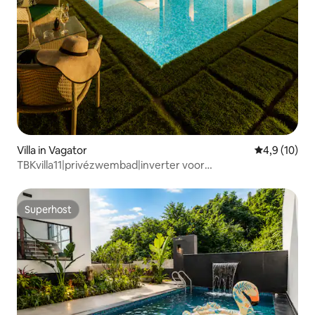
Villa in Vagator
Gemiddelde b
4,9 (10)
TBKvilla11|privézwembad|inverter voor
noodstroom|conciërge
Superhost
Superhost