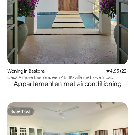
Woning in Bastora
Gemiddelde be
4,95 (22)
Casa Amore Bastora: een 4BHK-villa met zwembad
Appartementen met airconditioning
Superhost
Superhost