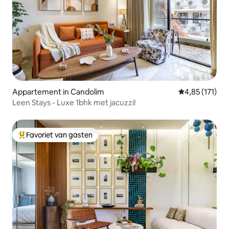
Appartement in Candolim
Gemiddelde be
4,85 (171)
Leen Stays - Luxe 1bhk met jacuzzi!
Favoriet van gasten
Topfavoriet van gasten