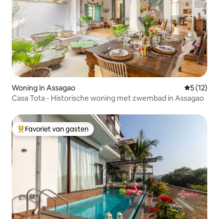
Woning in Assagao
Gemiddeld
5 (12)
Casa Tota - Historische woning met zwembad in Assagao
Favoriet van gasten
Topfavoriet van gasten