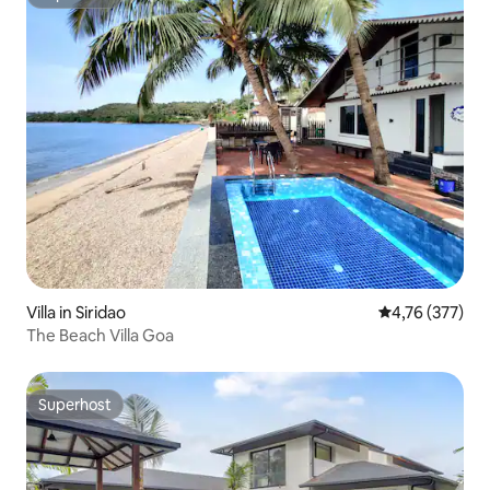
Superhost
Villa in Siridao
Gemiddelde beo
4,76 (377)
The Beach Villa Goa
Superhost
Superhost