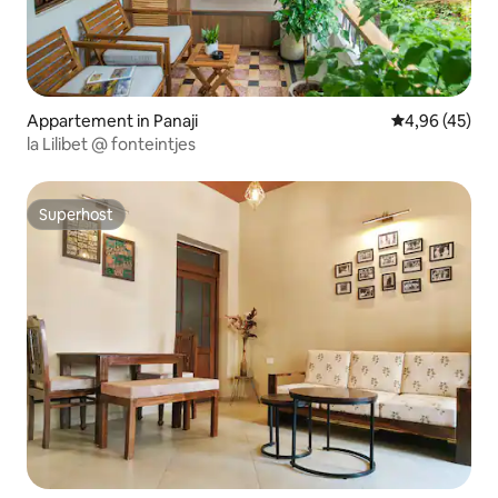
Appartement in Panaji
Gemiddelde be
4,96 (45)
la Lilibet @ fonteintjes
Superhost
Superhost