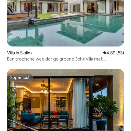
Villa in Siolim
Gemiddelde be
4,89 (53)
Een tropische weelderige groene 3bhk villa met
privézwembad
Superhost
Superhost