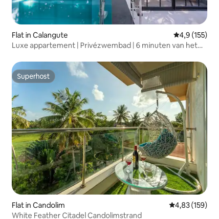
Flat in Calangute
Gemiddelde be
4,9 (155)
Luxe appartement | Privézwembad | 6 minuten van het
strand
Superhost
Superhost
Flat in Candolim
Gemiddelde beo
4,83 (159)
White Feather Citadel Candolimstrand