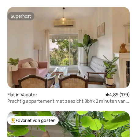
Superhost
Superhost
Flat in Vagator
Gemiddelde beo
4,89 (179)
Prachtig appartement met zeezicht 3bhk 2 minuten van
het strand
Favoriet van gasten
Topfavoriet van gasten