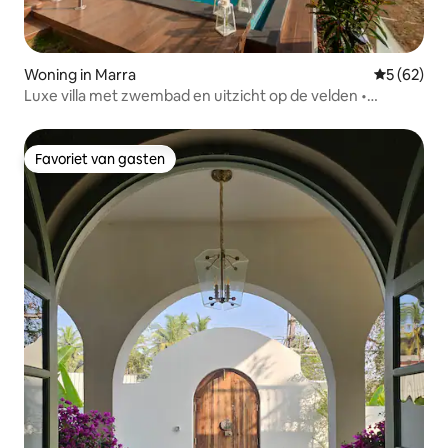
Woning in Marra
Gemiddelde
5 (62)
Luxe villa met zwembad en uitzicht op de velden •
Candolim
Favoriet van gasten
Favoriet van gasten