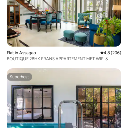
Flat in Assagao
Gemiddelde be
4,8 (206)
BOUTIQUE 2BHK FRANS APPARTEMENT MET WIFI &
ZWEMBAD ASSAGAO
Superhost
Superhost