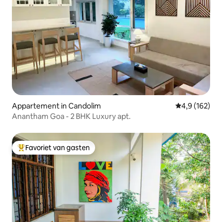
Appartement in Candolim
Gemiddelde be
4,9 (162)
Anantham Goa - 2 BHK Luxury apt.
Favoriet van gasten
Topfavoriet van gasten