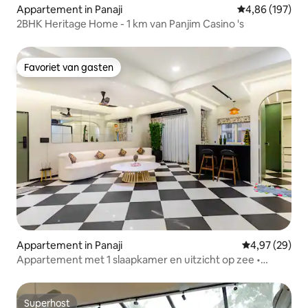
Appartement in Panaji
Gemiddelde beo
4,86 (197)
2BHK Heritage Home - 1 km van Panjim Casino 's
Favoriet van gasten
Favoriet van gasten
Appartement in Panaji
Gemiddelde be
4,97 (29)
Appartement met 1 slaapkamer en uitzicht op zee •
Balkon met zeebries • Uitzicht op het casino
Superhost