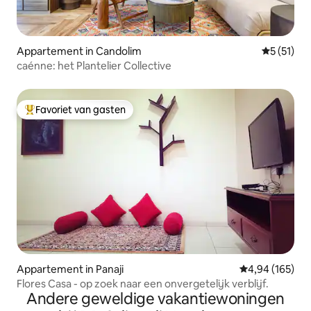
Appartement in Candolim
Gemiddeld
5 (51)
caénne: het Plantelier Collective
Favoriet van gasten
Topfavoriet van gasten
Appartement in Panaji
Gemiddelde beo
4,94 (165)
Flores Casa - op zoek naar een onvergetelijk verblijf.
Andere geweldige vakantiewoningen