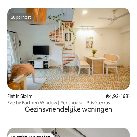
Superhost
Superhost
Flat in Siolim
Gemiddelde beo
4,92 (168)
Eze by Earthen Window | Penthouse | Privéterras
Gezinsvriendelijke woningen