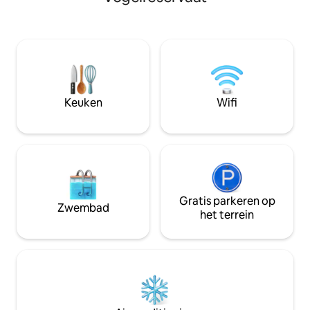
bij het beroemde 
uitgeruste kitchenette. Ontspan bij het
Morjim en Chapora
zwembad, lounge buiten op het grote
een geweldige uitva
terras of geniet van een drankje onder
alles wat Goa te b
de sterren — je rustige uitje in de buurt
zijn meerdere res
van Candolim, Aguada, Baga-stranden
en supermarkten i
en Panjim stad wacht op je!
uw vakantiebehoe
Gemakkelijke toegang tot restaurants,
Keuken
Wifi
winkels en autoverhuur zorgen voor een
naadloos verblijf.
Gratis parkeren op
Zwembad
het terrein