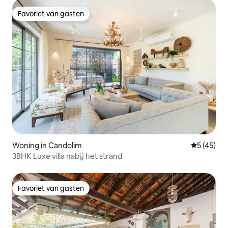
Favoriet van gasten
Favoriet van gasten
Woning in Candolim
Gemiddelde
5 (45)
3BHK Luxe villa nabij het strand
Favoriet van gasten
Favoriet van gasten