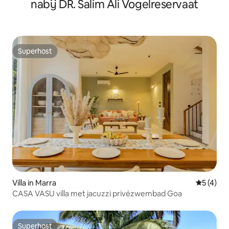
nabij DR. Salim Ali Vogelreservaat
Superhost
Superhost
Villa in Marra
Gemiddeld
5 (4)
CASA VASU villa met jacuzzi privézwembad Goa
Superhost