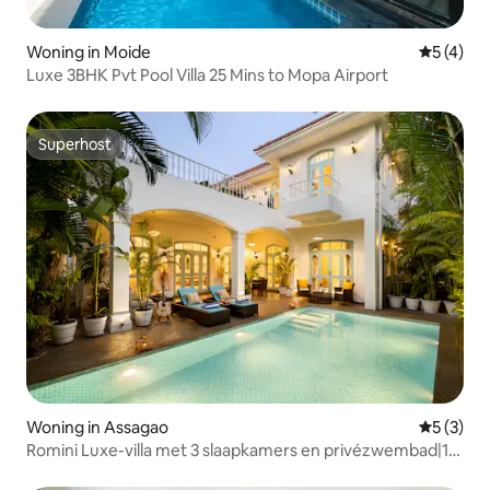
Woning in Moide
Gemiddeld
5 (4)
Luxe 3BHK Pvt Pool Villa 25 Mins to Mopa Airport
Superhost
Superhost
Woning in Assagao
Gemiddeld
5 (3)
Romini Luxe-villa met 3 slaapkamers en privézwembad|15
minuten naar Ozran Beach