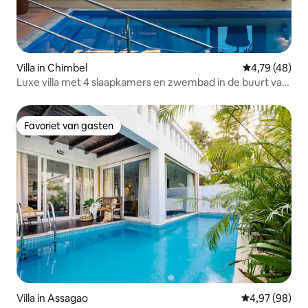
Villa in Chimbel
Gemiddelde be
4,79 (48)
Luxe villa met 4 slaapkamers en zwembad in de buurt van
Panjim
Favoriet van gasten
Favoriet van gasten
Villa in Assagao
Gemiddelde be
4,97 (98)