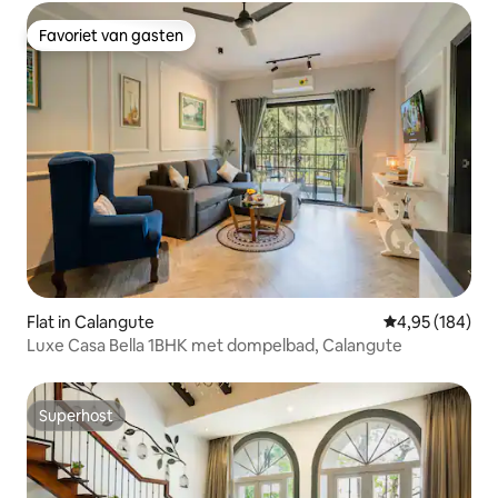
Favoriet van gasten
Favoriet van gasten
Flat in Calangute
Gemiddelde beo
4,95 (184)
Luxe Casa Bella 1BHK met dompelbad, Calangute
Superhost
Superhost