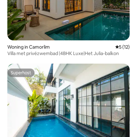
Woning in Camorlim
Gemiddeld
5 (12)
Villa met privézwembad |4BHK Luxe|Het Julia-balkon
Superhost
Superhost