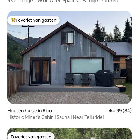
River Lodge + Wide Open Spaces + Family Centered
Favoriet van gasten
Topfavoriet van gasten
Houten huisje in Rico
Gemiddelde be
4,99 (84)
Historic Miner’s Cabin | Sauna | Near Telluride!
Favoriet van gasten