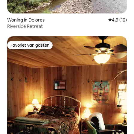
Woning in Dolores
Gemiddelde b
4,9 (10)
Riverside Retreat
Favoriet van gasten
Favoriet van gasten