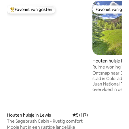
Favoriet van gasten
Favoriet van gas
Topfavoriet van gasten
Favoriet van gas
Houten huisje in D
Ruime woning in 
de rivier de Dolor
Ontsnap naar Dolo
stad in Colorado g
Juan National Fore
overvloed in deze
slaapkamers en 2
met de Dolores-riv
achtertuin loopt,
een bubbelbad waa
Houten huisje in Lewis
Gemiddelde beoordeling van 
5 (117)
van een onovertro
The Sagebrush Cabin - Rustig comfort
Rocky Mountain. W
Mooie hut in een rustige landelijke
prachtige interieur