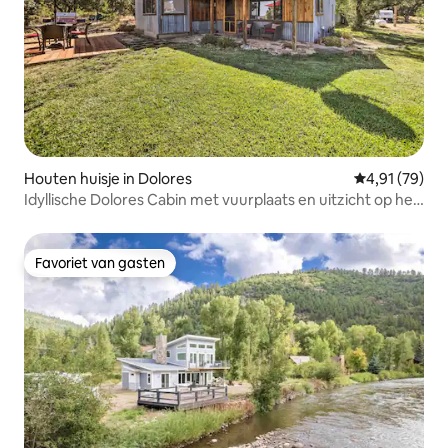
Houten huisje in Dolores
Gemiddelde be
4,91 (79)
Idyllische Dolores Cabin met vuurplaats en uitzicht op het
meer!
Favoriet van gasten
Favoriet van gasten