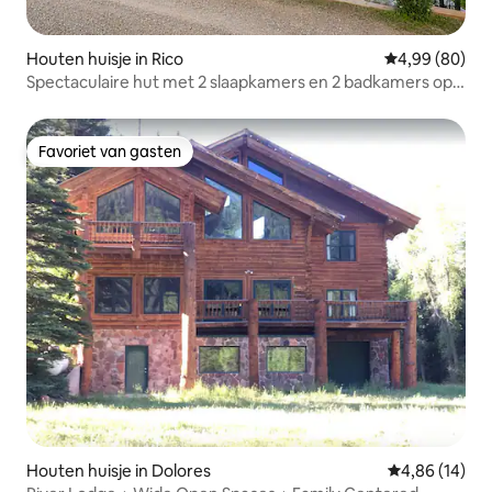
Houten huisje in Rico
Gemiddelde be
4,99 (80)
Spectaculaire hut met 2 slaapkamers en 2 badkamers op
Silver Creek.
Favoriet van gasten
Favoriet van gasten
Houten huisje in Dolores
Gemiddelde be
4,86 (14)