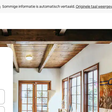
Sommige informatie is automatisch vertaald. 
Originele taal weerge
een keuze met je de pijltjestoetsen omhoog en omlaag, óf door te tikk