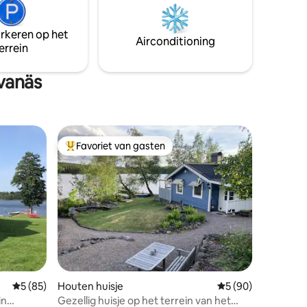
sen,
zonsondergangen en herinneringen
voor het leven op je.
arkeren op het
Airconditioning
met ons.
errein
vanäs
Favoriet van gasten
Topfavoriet van gasten
Gemiddelde beoordeling van 5 op 5, 85 recensies
5 (85)
Houten huisje
Gemiddelde beoorde
5 (90)
in
Gezellig huisje op het terrein van het