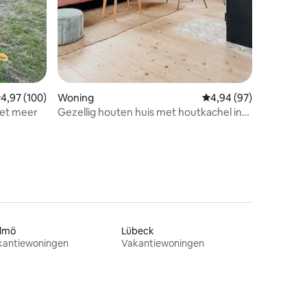
emiddelde beoordeling van 4,97 op 5, 100 recensies
4,97 (100)
Woning
Gemiddelde beoordelin
4,94 (97)
het meer
Gezellig houten huis met houtkachel in
Småland
lmö
Lübeck
kantiewoningen
Vakantiewoningen