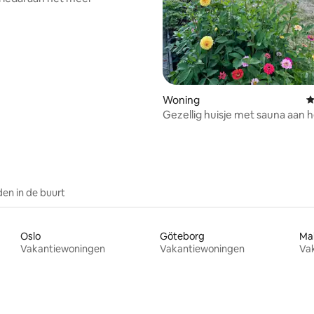
Woning
G
Gezellig huisje met sauna aan 
en in de buurt
Oslo
Göteborg
Ma
Vakantiewoningen
Vakantiewoningen
Va