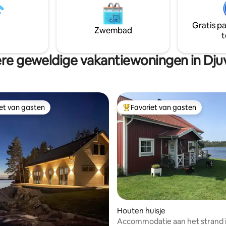
recreëren. Hier kunt u gaan vis
een visvergunning te kopen.
wateractiviteiten beoefenen,
is een goed startpunt voor
zwemsauna etc. Kom en maak
Gratis p
 naar Astrid Lindgrens Wereld,
Zwembad
onvergetelijke herinneringen 
t
, het oude houten stadje Eksjö
illende prachtige
ervaten.
re geweldige vakantiewoningen in Dju
iet van gasten
Favoriet van gasten
iet van gasten
Topfavoriet van gasten
Houten huisje
Accommodatie aan het strand 