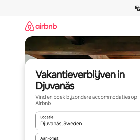
Ga
direct
naar
inhoud
Vakantieverblijven in
Djuvanäs
Vind en boek bijzondere accommodaties op
Airbnb
Locatie
Wanneer er resultaten beschikbaar zijn, maak je 
Aankomst