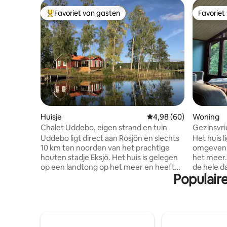
Favoriet van gasten
Favoriet
Topfavoriet van gasten
Favoriet
Huisje
Gemiddelde beoordelin
4,98 (60)
Woning
Chalet Uddebo, eigen strand en tuin
Gezinsvri
accommo
Uddebo ligt direct aan Rosjön en slechts
Het huis 
10 km ten noorden van het prachtige
omgeven d
houten stadje Eksjö. Het huis is gelegen
het meer.
op een landtong op het meer en heeft
de hele d
Populair
een unieke ligging aan het meer met
'boskamer
uitzicht op het meer vanuit alle delen van
boomhut te zijn. Het geb
het huis. Vanuit de woonkamer en
de natuur,
slaapkamer kom je uit op een houten
zwemgebie
terras met een trap naar de tuin en de
wandeling
steiger. Het is een schilderachtige en
mogelijkh