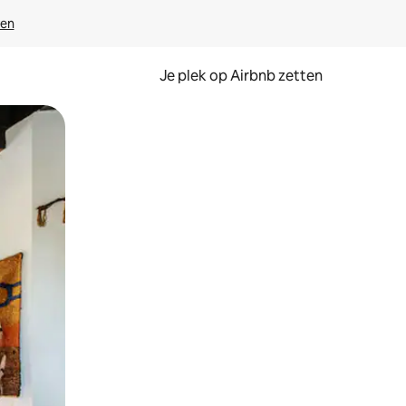
ven
Je plek op Airbnb zetten
en of swipen.