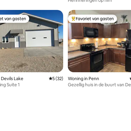
Herinneringen op film
iet van gasten
Favoriet van gasten
iet van gasten
Topfavoriet van gasten
 Devils Lake
Gemiddelde beoordeling van 5 op 5, 32 r
5 (32)
Woning in Penn
ng Suite 1
Gezellig huis in de buurt van De
ND (Penn)
g van 4,94 op 5, 36 recensies