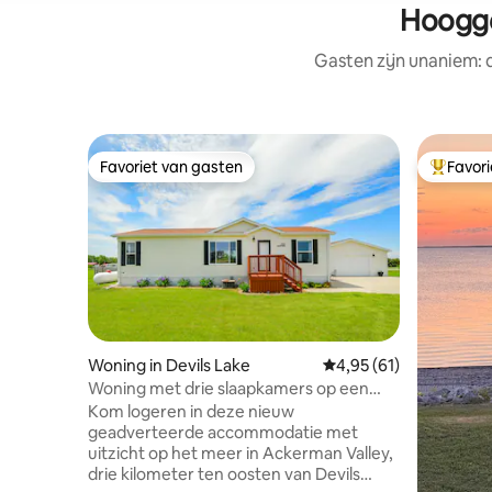
Hoogge
Gasten zijn unaniem:
Favoriet van gasten
Favor
Favoriet van gasten
Topfavor
Woning in Devils Lake
Gemiddelde beoordelin
4,95 (61)
Woning met drie slaapkamers op een
groot perceel met uitzicht op het meer
Kom logeren in deze nieuw
geadverteerde accommodatie met
uitzicht op het meer in Ackerman Valley,
drie kilometer ten oosten van Devils