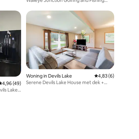
Walleye Junction Golfing and Fishing
Haven
Woning in Devils Lake
Gemiddelde beoordeli
4,83 (6)
Serene Devils Lake House met dek +
ecensies
Gemiddelde beoordeling van 4,96 op 5, 49 recensies
4,96 (49)
vuurplaats!
vils Lake,