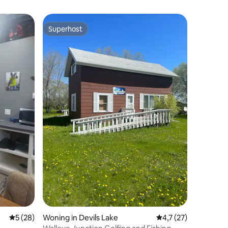
Superhost
Superhost
ecensies
Gemiddelde beoordeling van 5 op 5, 28 recensies
5 (28)
Woning in Devils Lake
Gemiddelde beoordel
4,7 (27)