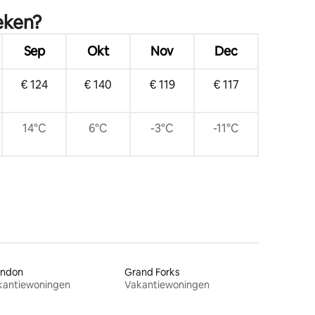
eken?
Sep
Okt
Nov
Dec
€ 124
€ 140
€ 119
€ 117
14°C
6°C
-3°C
-11°C
andon
Grand Forks
kantiewoningen
Vakantiewoningen