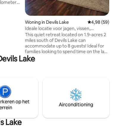
kilometer
aan de
ckerman
evat alle
ecensies
Woning in Devils Lake
Gemiddelde beoordelin
4,98 (59)
 voor je
Ideale locatie voor jagen, vissen,
familieplezier!
This quiet retreat located on 1.9-acres 2
en
miles south of Devils Lake can
eid om te
accommodate up to 8 guests! Ideal for
taling.
families looking to spend time on the lake
een
Devils Lake
or for hunters and fishermen. This clean,
roomy two-bedroom, one bath home is
minutes away from main boat ramps and
fish cleaning stations! Park your boat and
vehicles in the 1,200 sq. ft. heated
garage! Restaurants are a short drive
away! All amenities, including Wi-Fi, are
available. An outdoor propane grill and
arkeren op het
picnic table are onsite!
Airconditioning
errein
s Lake