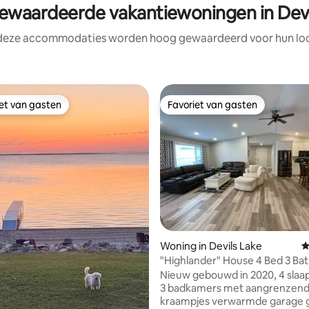
waardeerde vakantiewoningen in Devi
 deze accommodaties worden hoog gewaardeerd voor hun loca
iet van gasten
Favoriet van gasten
iet van gasten
Favoriet van gasten
g van 4,95 op 5, 61 recensies
Woning in Devils Lake
G
"Highlander" House 4 Bed 3 Bat
Ackerman Valley
Nieuw gebouwd in 2020, 4 slaa
3 badkamers met aangrenzend
kraampjes verwarmde garage g