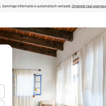
Sommige informatie is automatisch vertaald. 
Originele taal weerge
een keuze met je de pijltjestoetsen omhoog en omlaag, óf door te tikk