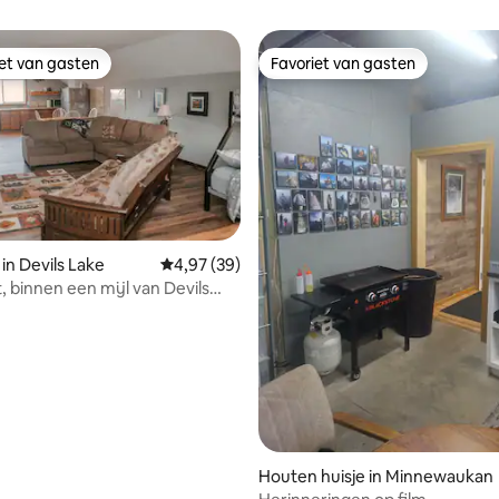
iet van gasten
Favoriet van gasten
iet van gasten
Favoriet van gasten
in Devils Lake
Gemiddelde beoordeling van 4,97 op 5, 39 r
4,97 (39)
, binnen een mijl van Devils
eling van 5 op 5, 3 recensies
Houten huisje in Minnewaukan