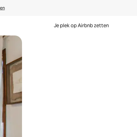
ven
Je plek op Airbnb zetten
en of swipen.