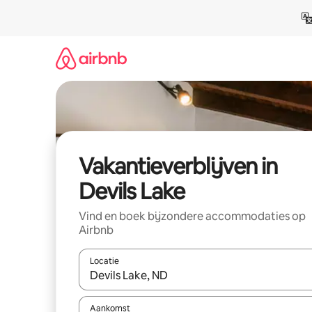
Ga
direct
naar
inhoud
Vakantieverblijven in
Devils Lake
Vind en boek bijzondere accommodaties op
Airbnb
Locatie
Wanneer er resultaten beschikbaar zijn, maak je 
Aankomst