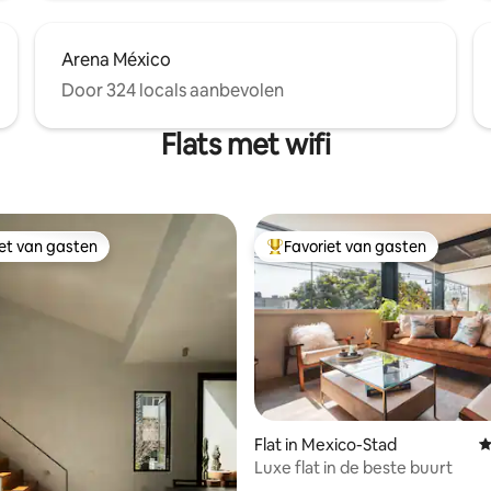
Arena México
Door 324 locals aanbevolen
Flats met wifi
iet van gasten
Favoriet van gasten
iet van gasten
Topfavoriet van gasten
 van 4,92 op 5, 223 recensies
Flat in Mexico-Stad
G
Luxe flat in de beste buurt