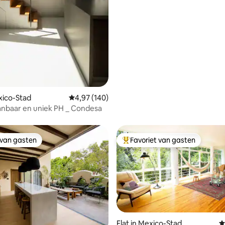
exico-Stad
Gemiddelde beoordeling van 4,97 op 5, 140 r
4,97 (140)
nbaar en uniek PH _ Condesa
 van gasten
Favoriet van gasten
 van gasten
Topfavoriet van gasten
Flat in Mexico-Stad
G