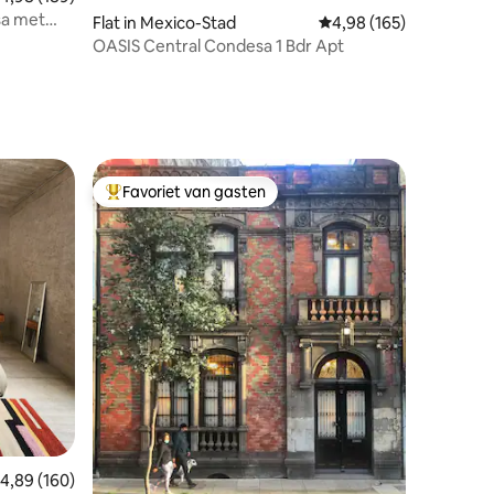
sa met
Flat in Mexico-Stad
Gemiddelde beoordeling
4,98 (165)
ecensies
OASIS Central Condesa 1 Bdr Apt
Favoriet van gasten
Topfavoriet van gasten
ecensies
emiddelde beoordeling van 4,89 op 5, 160 recensies
4,89 (160)