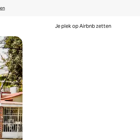
ven
Je plek op Airbnb zetten
en of swipen.