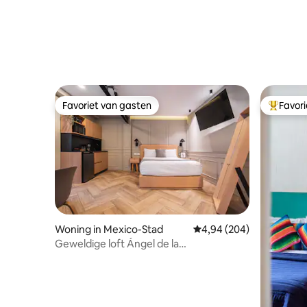
Favoriet van gasten
Favor
Favoriet van gasten
Topfavor
Woning in Mexico-Stad
Gemiddelde beoordeling
4,94 (204)
Geweldige loft Ángel de la
Independencia | G