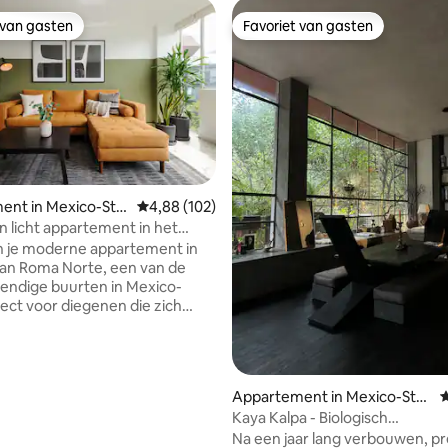
 van gasten
Favoriet van gasten
 van gasten
Favoriet van gasten
 van 4,99 op 5, 125 recensies
ent in Mexico-Sta
Gemiddelde beoordeling van 4,88 op 5, 102 r
4,88 (102)
 licht appartement in het
oma Norte
n je moderne appartement in
van Roma Norte, een van de
endige buurten in Mexico-
fect voor diegenen die zich
derdompelen in het stadsleven,
omringd door ongelooflijke
taurants en cafés met een
nachtleven op slechts een
Appartement in Mexico-Sta
G
deling. Geniet van het gemak
d
Kaya Kalpa - Biologisch
binnen handbereik terwijl je
designappartement in Condes
Na een jaar lang verbouwen, p
gen plaatsen zoals Parque