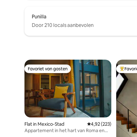
Punilla
Door 210 locals aanbevolen
Favoriet van gasten
Favor
Favoriet van gasten
Topfavor
Flat in Mexico-Stad
Gemiddelde beoordeling
4,92 (223)
Appartement in het hart van Roma en
Condesa