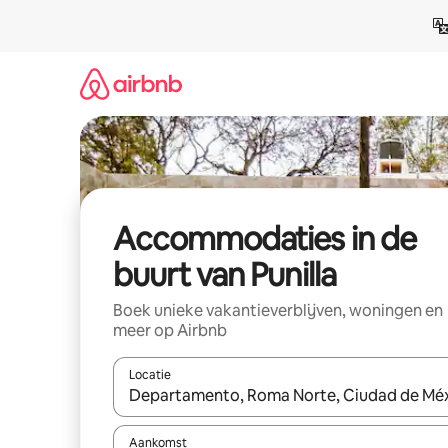
Ga
direct
naar
inhoud
Accommodaties in de
buurt van Punilla
Boek unieke vakantieverblijven, woningen en
meer op Airbnb
Locatie
Wanneer er resultaten beschikbaar zijn, maak je 
Aankomst