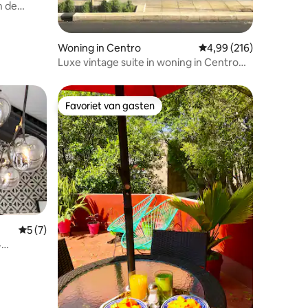
n de
Woning in Centro
Gemiddelde beoordeling
4,99 (216)
Luxe vintage suite in woning in Centro
Histórico
Favoriet van gasten
Favoriet van gasten
Gemiddelde beoordeling van 5 op 5, 7 recensies
5 (7)
4