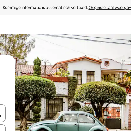
Sommige informatie is automatisch vertaald. 
Originele taal weerge
een keuze met je de pijltjestoetsen omhoog en omlaag, óf door te tikk