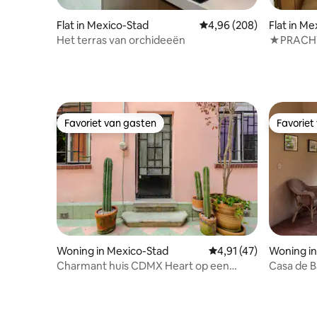
Flat in Mexico-Stad
Gemiddelde beoordeling
4,96 (208)
Flat in M
Het terras van orchideeën
★PRACHT
MEXICAA
Favoriet van gasten
Favoriet
Favoriet van gasten
Favoriet
Woning in Mexico-Stad
Gemiddelde beoordelin
4,91 (47)
Woning in
Charmant huis CDMX Heart op een
Casa de B
steenworp afstand van alles! 2
slaapkamers