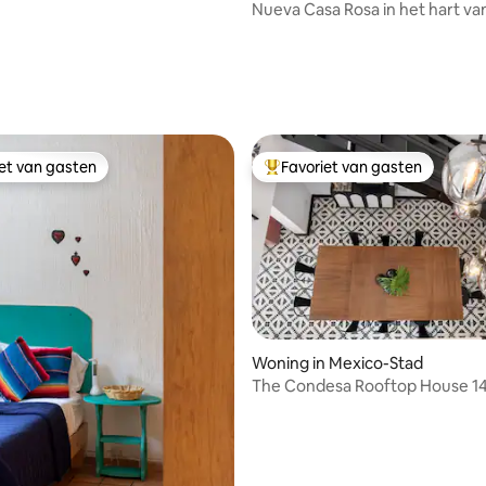
Nueva Casa Rosa in het hart va
Roma-wijk
iet van gasten
Favoriet van gasten
iet van gasten
Topfavoriet van gasten
 van 4,94 op 5, 204 recensies
Woning in Mexico-Stad
The Condesa Rooftop House 1
personen/airco/5 slaapkamers