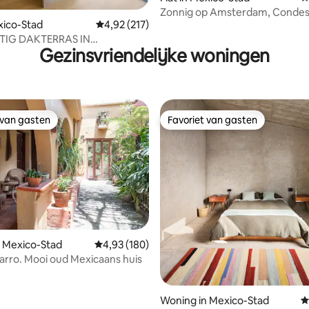
Zonnig op Amsterdam, Conde
 van 4,96 op 5, 208 recensies
exico-Stad
Gemiddelde beoordeling van 4,92 op 5, 217 r
4,92 (217)
uitzicht op Parque Mexico
IG DAKTERRAS IN
Gezinsvriendelijke woningen
NS HISTORISCH HUIS
 van gasten
Favoriet van gasten
 van gasten
Favoriet van gasten
g van 4,91 op 5, 47 recensies
 Mexico-Stad
Gemiddelde beoordeling van 4,93 op 5, 180 r
4,93 (180)
arro. Mooi oud Mexicaans huis
Woning in Mexico-Stad
G