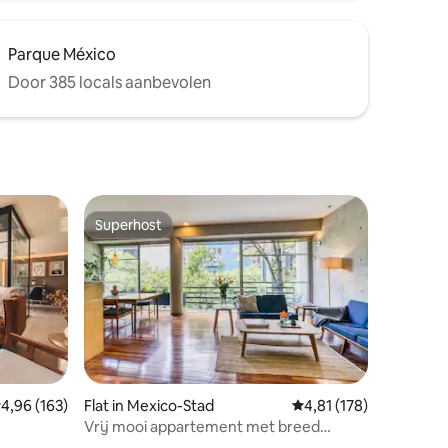
Parque México
Door 385 locals aanbevolen
Superhost
Superhost
emiddelde beoordeling van 4,96 op 5, 163 recensies
4,96 (163)
Flat in Mexico-Stad
Gemiddelde beoordelin
4,81 (178)
Vrij mooi appartement met breed
balkon in Roma