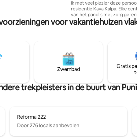
ik met veel plezier deze persoo
hapultepec en de Fuente de las
residentie Kaya Kalpa. Elke centimeter
erkent. Ideaal voor liefhebbers
van het pand is met zorg gere
tadsleven en de levendige
voorzieningen voor vakantiehuizen vlak 
Ideale plek voor kunstenaars, 
ne.
alle soorten beoefenaars van h
om te komen resetten, te refl
te creëren. De ruimte is gelegen aan de
Amsterdamse straat in Condes
blok van Parque Mexico. Benede
alle leuke restaurants, cafés en
Grote supermarkt, lokale Merc
Gratis p
metrostation...allemaal binnen 
Zwembad
t
minuten loopafstand.
dere trekpleisters in de buurt van Puni
Reforma 222
Door 276 locals aanbevolen