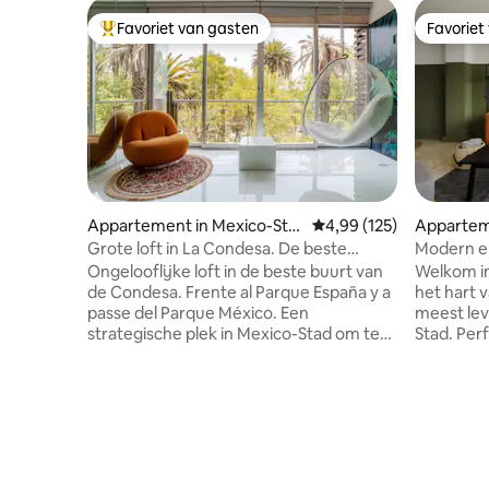
Favoriet van gasten
Favoriet
Topfavoriet van gasten
Favoriet
Appartement in Mexico-Sta
Gemiddelde beoordeling
4,99 (125)
Appartem
d
d
Grote loft in La Condesa. De beste
Modern en
locatie
trendy R
Ongelooflijke loft in de beste buurt van
Welkom i
de Condesa. Frente al Parque España y a
het hart 
passe del Parque México. Een
meest lev
strategische plek in Mexico-Stad om te
Stad. Per
wandelen en heerlijk te eten. De depto is
willen on
licht en zeer gezellig. Het heeft twee
je wordt 
balkons, een comfortabele woonkamer
bars, res
en een eetkamer voor vier personen,
spannend 
een bar met een open keuken, een
korte wan
slaapkamer met een kingsize bed en een
van alles 
grote tv om naar je series en films te
nabijgele