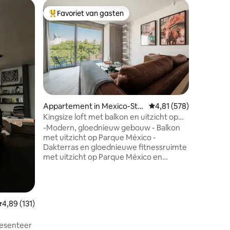
Loft in M
Favoriet van gasten
Favor
Topfavoriet van gasten
Topfavo
Bekijk Lu
Cabrera 
Geniet va
ontbijt 
voordat 
apparteme
Deze omv
en-kind p
stoelen 
frame accenten. Deze
ecensies
Appartement in Mexico-Sta
Gemiddelde beoordeling
4,81 (578)
een van 
d
Kingsize loft met balkon en uitzicht op
Ciudad d
Parque Mexico
-Modern, gloednieuw gebouw - Balkon
vooral be
met uitzicht op Parque México -
verschei
Dakterras en gloednieuwe fitnessruimte
galeries,
met uitzicht op Parque México en
ook voor
Reforma - Volledig ingerichte unit
supermar
ontworpen voor een lang verblijf en
zakenreizen - Gratis wasfaciliteiten -
Schoonmaakservice: eenmaal per week
emiddelde beoordeling van 4,89 op 5, 131 recensies
4,89 (131)
voor een boeking van meer dan zeven
nachten Nido Parque Mexico is een
a
resenteer
ongelooflijke architecturale prestatie