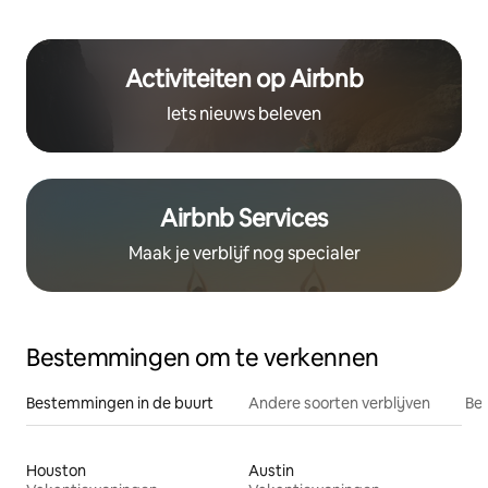
Activiteiten op Airbnb
Iets nieuws beleven
Airbnb Services
Maak je verblijf nog specialer
Bestemmingen om te verkennen
Bestemmingen in de buurt
Andere soorten verblijven
Bes
Houston
Austin