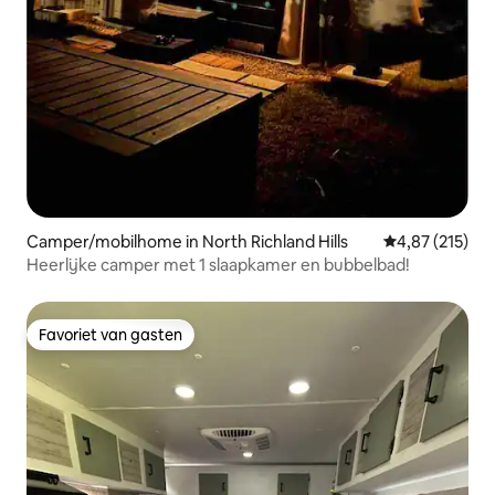
Camper/mobilhome in North Richland Hills
Gemiddelde beo
4,87 (215)
Heerlijke camper met 1 slaapkamer en bubbelbad!
Favoriet van gasten
Favoriet van gasten