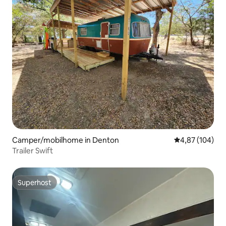
Camper/mobilhome in Denton
Gemiddelde beo
4,87 (104)
Trailer Swift
Superhost
Superhost