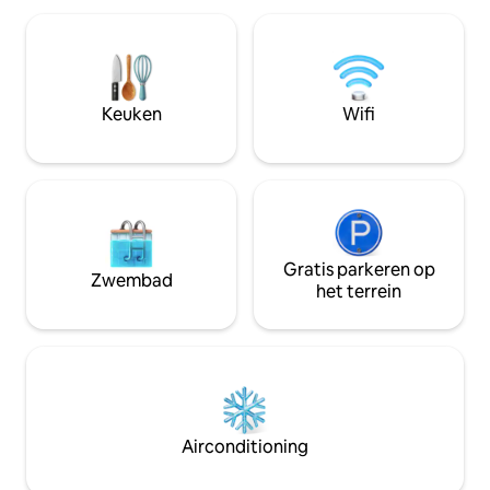
deze camper biedt een perfecte mix
van rustieke charme en moderne
voorzieningen. Perfect voor koppels,
solo-reizigers of kleine gezinnen die op
zoek zijn naar een rustige ontsnapping.
Keuken
Wifi
Dit is voor iedereen die graag dicht bij de
natuur is zonder in te boeten aan
comfort.
Gratis parkeren op
Zwembad
het terrein
Airconditioning