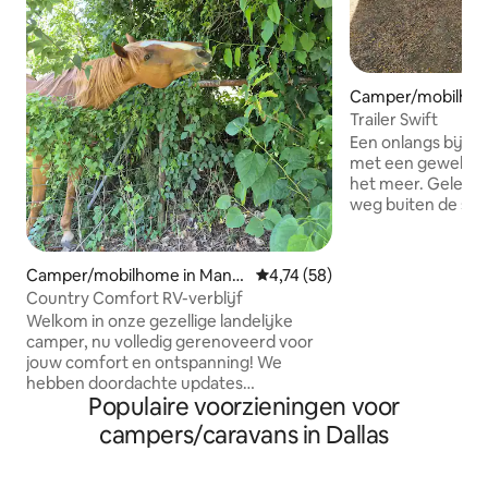
Camper/mobilhom
on
Trailer Swift
Een onlangs bijge
met een geweldig 
het meer. Gelege
weg buiten de st
slechts tien minut
centrum van Dento
Gebruik van twee k
Camper/mobilhome in Mans
Gemiddelde beoordeling van 4,
4,74 (58)
complete binnenk
field
Country Comfort RV-verblijf
3 personen(2 een
Welkom in onze gezellige landelijke
een opklapbare ba
camper, nu volledig gerenoveerd voor
camper, dus de ru
jouw comfort en ontspanning! We
beperkt, hoewel d
hebben doordachte updates
omheind is. Als je
Populaire voorzieningen voor
doorgevoerd om een eersteklas
funky/schattige pl
ervaring te garanderen na het ter harte
campers/caravans in Dallas
en liefde erin ges
nemen van feedback. Of je nu op zoek
graag ontvangen!
bent naar een rustig toevluchtsoord of
een charmante plek om te ontspannen,