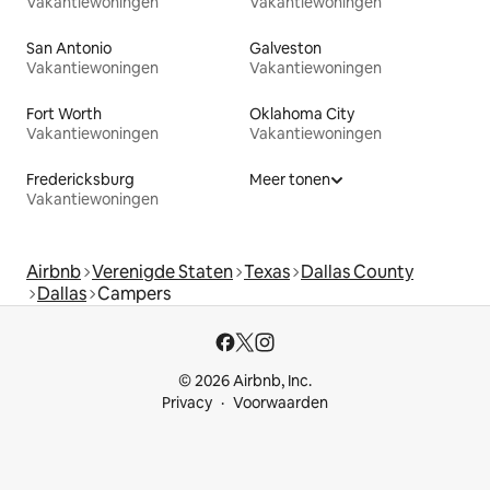
Vakantiewoningen
Vakantiewoningen
San Antonio
Galveston
Vakantiewoningen
Vakantiewoningen
Fort Worth
Oklahoma City
Vakantiewoningen
Vakantiewoningen
Fredericksburg
Meer tonen
Vakantiewoningen
Airbnb
Verenigde Staten
Texas
Dallas County
Dallas
Campers
© 2026 Airbnb, Inc.
Privacy
Voorwaarden