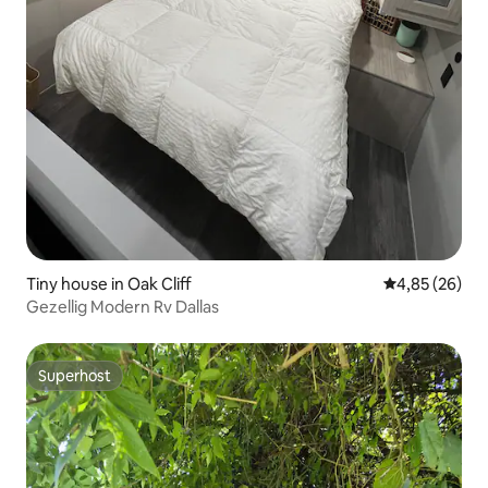
Tiny house in Oak Cliff
Gemiddelde be
4,85 (26)
Gezellig Modern Rv Dallas
Superhost
Superhost