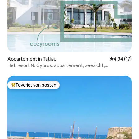
Appartement in Tatlısu
Gemiddelde be
4,94 (17)
Het resort N. Cyprus: appartement, zeezicht,
fitnessruimte, warm zwembad
Favoriet van gasten
Topfavoriet van gasten