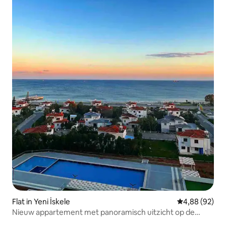
Flat in Yeni İskele
Gemiddelde be
4,88 (92)
Nieuw appartement met panoramisch uitzicht op de
Middellandse Zee, direct aan het strand