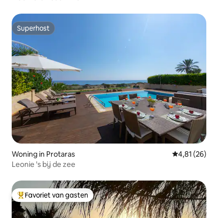
Superhost
Superhost
Woning in Protaras
Gemiddelde be
4,81 (26)
Leonie 's bij de zee
Favoriet van gasten
Topfavoriet van gasten