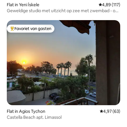
Flat in Yeni İskele
Gemiddelde beo
4,89 (117)
Geweldige studio met uitzicht op zee met zwembad - op
een steenworp afstand van het strand
Favoriet van gasten
Topfavoriet van gasten
Flat in Agios Tychon
Gemiddelde be
4,97 (63)
Castella Beach apt. Limassol