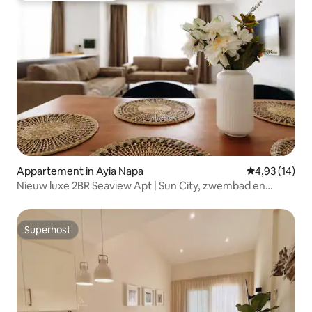
Appartement in Ayia Napa
Gemiddelde be
4,93 (14)
Nieuw luxe 2BR Seaview Apt | Sun City, zwembad en
strand
Superhost
Superhost