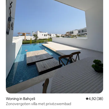
Woning in Bahçeli
Gemiddelde be
4,92 (38)
Zonovergoten villa met privézwembad