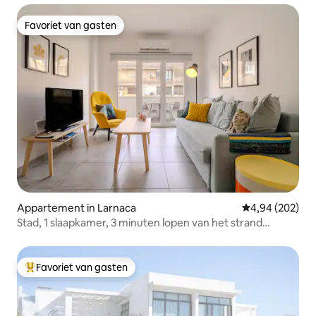
Favoriet van gasten
Favoriet van gasten
Appartement in Larnaca
Gemiddelde beo
4,94 (202)
Stad, 1 slaapkamer, 3 minuten lopen van het strand
Finikoudes,
Favoriet van gasten
Topfavoriet van gasten