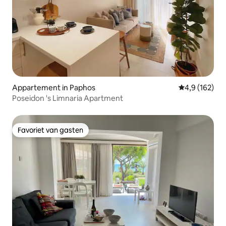
Appartement in Paphos
Gemiddelde be
4,9 (162)
Poseidon 's Limnaria Apartment
Favoriet van gasten
Favoriet van gasten