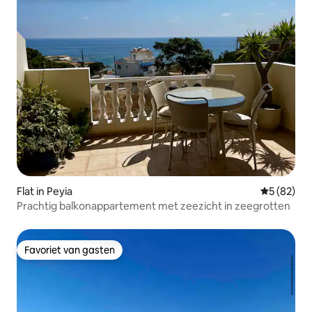
Flat in Peyia
Gemiddelde
5 (82)
Prachtig balkonappartement met zeezicht in zeegrotten
Favoriet van gasten
Favoriet van gasten