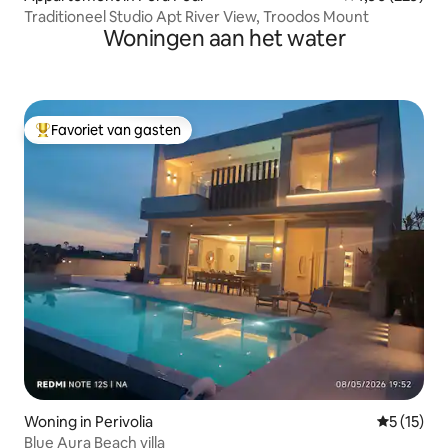
Traditioneel Studio Apt River View, Troodos Mount
Woningen aan het water
Favoriet van gasten
Topfavoriet van gasten
Woning in Perivolia
Gemiddeld
5 (15)
Blue Aura Beach villa