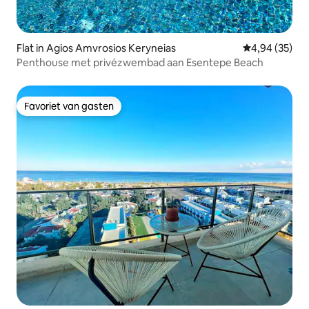
Flat in Agios Amvrosios Keryneias
Gemiddelde be
4,94 (35)
Penthouse met privézwembad aan Esentepe Beach
Favoriet van gasten
Favoriet van gasten