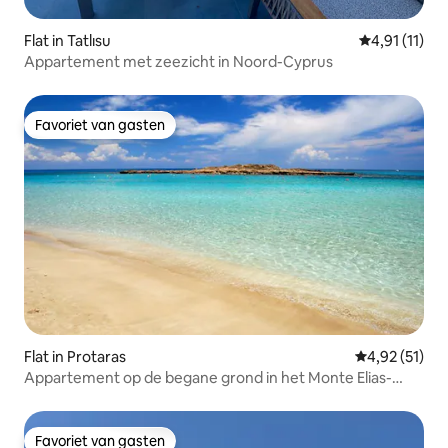
Flat in Tatlısu
Gemiddelde b
4,91 (11)
Appartement met zeezicht in Noord-Cyprus
Favoriet van gasten
Favoriet van gasten
Flat in Protaras
Gemiddelde be
4,92 (51)
Appartement op de begane grond in het Monte Elias-
complex
Favoriet van gasten