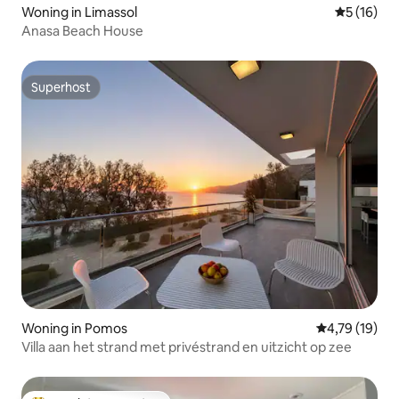
Woning in Limassol
Gemiddelde
5 (16)
Anasa Beach House
Superhost
Superhost
Woning in Pomos
Gemiddelde be
4,79 (19)
Villa aan het strand met privéstrand en uitzicht op zee