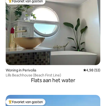
Favoriet van gasten
Topfavoriet van gasten
Woning in Perivolia
Gemiddelde be
4,98 (53)
Lills Beachhouse (Beach First Line)
Flats aan het water
Favoriet van gasten
Topfavoriet van gasten