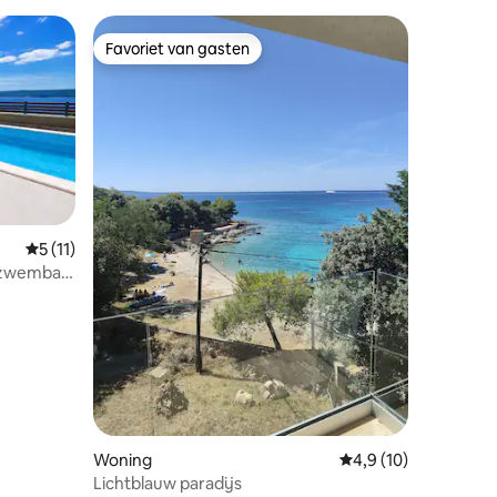
Favoriet van gasten
Favoriet van gasten
Gemiddelde beoordeling van 5 op 5, 11 recensies
5 (11)
 zwembad
ecensies
Woning
Gemiddelde beoordel
4,9 (10)
Lichtblauw paradijs