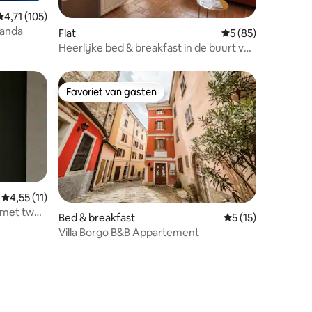
ecensies
Gemiddelde beoordeling van 4,71 op 5, 105 recensies
4,71 (105)
vanda
Flat
Gemiddelde beoorde
5 (85)
Heerlijke bed & breakfast in de buurt van
Rovinj
Favoriet van gasten
Favoriet van gasten
Gemiddelde beoordeling van 4,55 op 5, 11 recensies
4,55 (11)
 met twee
Bed & breakfast
Gemiddelde beoord
5 (15)
Villa Borgo B&B Appartement
ecensies