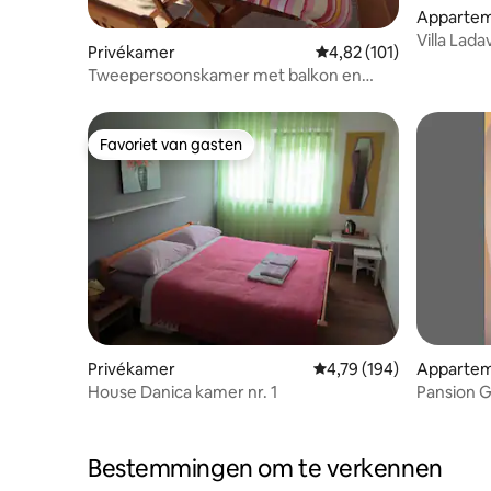
Apparte
Villa Lad
Privékamer
Gemiddelde beoordeling
4,82 (101)
tweepers
Tweepersoonskamer met balkon en
uitzicht op de stad
Favoriet van gasten
Favoriet van gasten
Privékamer
Gemiddelde beoordeling
4,79 (194)
Appartem
House Danica kamer nr. 1
Pansion 
slaapkam
Bestemmingen om te verkennen