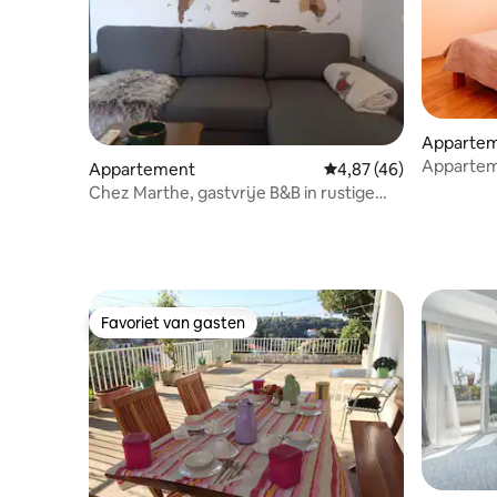
Apparte
Apparteme
Appartement
Gemiddelde beoordelin
4,87 (46)
echte B&
Chez Marthe, gastvrije B&B in rustige
omgeving
Favoriet van gasten
Favoriet van gasten