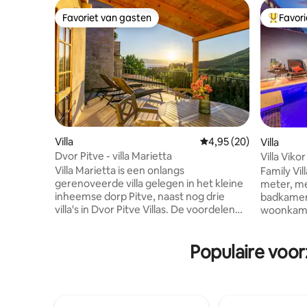
Favoriet van gasten
Favor
Favoriet van gasten
Topfavor
Villa
Gemiddelde beoordelin
4,95 (20)
Villa
Dvor Pitve - villa Marietta
Villa Viko
Villa Marietta is een onlangs
Family Vil
gerenoveerde villa gelegen in het kleine
meter, me
inheemse dorp Pitve, naast nog drie
badkamer
villa's in Dvor Pitve Villas. De voordelen
woonkame
van de locatie zijn rust, natuurlijke
en groot 
schoonheid en authenticiteit, allemaal op
meter,gro
Populaire voor
korte afstand van het centrum van de
kamers zi
gemeente Jelsa, de zee en stranden
en gratis
gelegen aan de noord- en zuidkant van
drie auto 's. Ligging ligt in het 
het eiland Hvar. Naast de aantrekkelijke
van het g
locatie en onlangs gerenoveerde ruime
Marina Fr