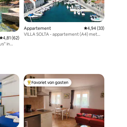
Appartement
Gemiddelde beoordelin
4,94 (33)
VILLA SOLTA - appartement (A4) met
ecensies
Gemiddelde beoordeling van 4,81 op 5, 62 recensies
4,81 (62)
uitzicht op de baai
s" in
Favoriet van gasten
Topfavoriet van gasten