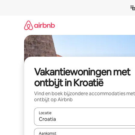
Ga
direct
naar
inhoud
Vakantiewoningen met
ontbijt in Kroatië
Vind en boek bijzondere accommodaties me
ontbijt op Airbnb
Locatie
Wanneer er resultaten beschikbaar zijn, maak je 
Aankomst