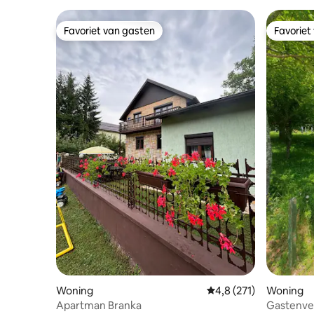
Favoriet van gasten
Favoriet
Favoriet van gasten
Favoriet
Woning
Gemiddelde beoordelin
4,8 (271)
Woning
Apartman Branka
Gastenverb