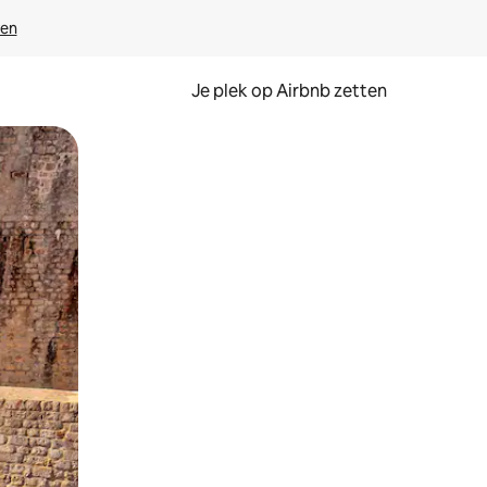
ven
Je plek op Airbnb zetten
en of swipen.