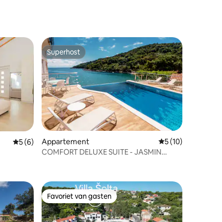
Superhost
Superhost
Appartement
Gemiddelde beoord
5 (10)
ecensies
Gemiddelde beoordeling van 5 op 5, 6 recensies
5 (6)
COMFORT DELUXE SUITE - JASMIN
WEELDERIG
Favoriet van gasten
Favoriet van gasten