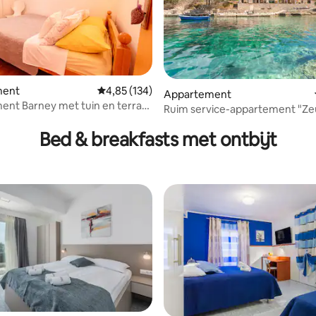
ment
Gemiddelde beoordeling van 4,85 op 5, 134 r
4,85 (134)
Appartement
nt Barney met tuin en terras,
g van 4,87 op 5, 46 recensies
Ruim service-appartement "Zeu
B
afgelegen baai
Bed & breakfasts met ontbijt