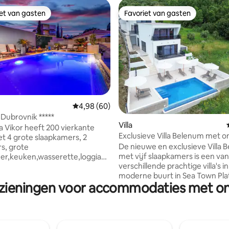
iet van gasten
Favoriet van gasten
iet van gasten
Favoriet van gasten
g van 4,95 op 5, 20 recensies
Gemiddelde beoordeling van 4,98 op 5, 60 r
4,98 (60)
r Dubrovnik *****
Villa
la Vikor heeft 200 vierkante
Exclusieve Villa Belenum met on
t 4 grote slaapkamers, 2
fitnessruimte, sauna
De nieuwe en exclusieve Villa 
s, grote
met vijf slaapkamers is een va
r,keuken,wasserette,loggia
verschillende prachtige villa's i
terras van 300 vierkante
moderne buurt in Sea Town Pla
ot zwembad met jacuzzi. Alle
zieningen voor accommodaties met ont
slechts een klein stukje rijden 
jn voorzien van airconditioning
oude stad Dubrovnik. Hier genie
 privéparkeergelegenheid voor
een adembenemend uitzicht o
centrum
kristalheldere Adriatische Zee 
ebied Lapad, op 200 m van
ongelooflijke panorama's vanui
apa Dubrovnik en 500 m