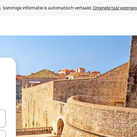
Sommige informatie is automatisch vertaald. 
Originele taal weerge
t
een keuze met je de pijltjestoetsen omhoog en omlaag, óf door te tikk