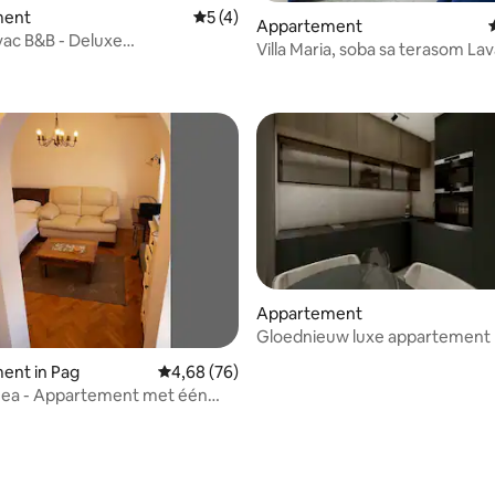
ment
Gemiddelde beoordeling van 5 op 5, 4 r
5 (4)
Appartement
avac B&B - Deluxe
Villa Maria, soba sa terasom La
 van 4,82 op 5, 101 recensies
oonskamer S11
Appartement
Gloednieuw luxe appartement
slaapkamers
 van 4,79 op 5, 194 recensies
ent in Pag
Gemiddelde beoordeling van 4,68 op 5, 76 r
4,68 (76)
Gea - Appartement met één
er