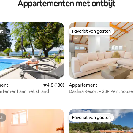
Appartementen met ontbijt
st
Favoriet van gasten
st
Favoriet van gasten
ment
Gemiddelde beoordeling van 4,8 op 5, 130 r
4,8 (130)
Appartement
rtement aan het strand
Dazlina Resort - 2BR Penthouse
g van 4,96 op 5, 28 recensies
st
Favoriet van gasten
st
Favoriet van gasten