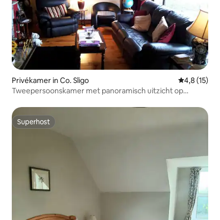
Privékamer in Co. Sligo
Gemiddelde 
4,8 (15)
Tweepersoonskamer met panoramisch uitzicht op
oceaan en bergen
Superhost
Superhost