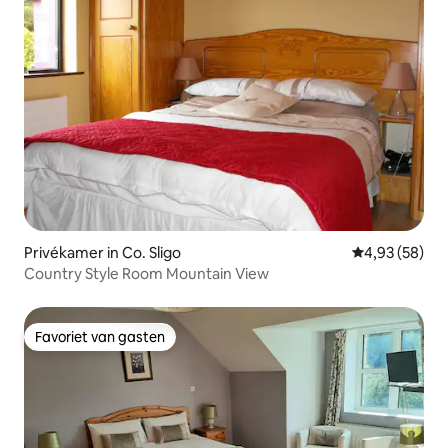
Privékamer in Co. Sligo
Gemiddelde be
4,93 (58)
Country Style Room Mountain View
Favoriet van gasten
Favoriet van gasten