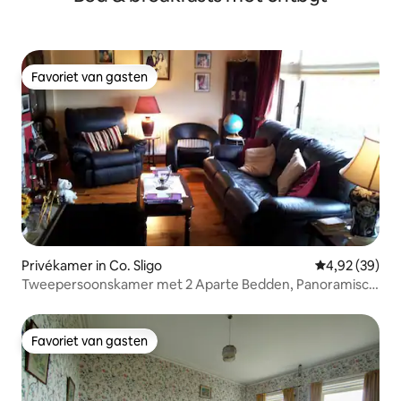
Favoriet van gasten
Favoriet van gasten
Privékamer in Co. Sligo
Gemiddelde be
4,92 (39)
Tweepersoonskamer met 2 Aparte Bedden, Panoramisch
Uitzicht op de Oceaan en de Bergen
Favoriet van gasten
Favoriet van gasten