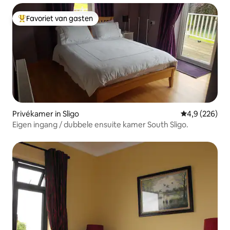
Favoriet van gasten
Topfavoriet van gasten
Privékamer in Sligo
Gemiddelde be
4,9 (226)
Eigen ingang / dubbele ensuite kamer South Sligo.