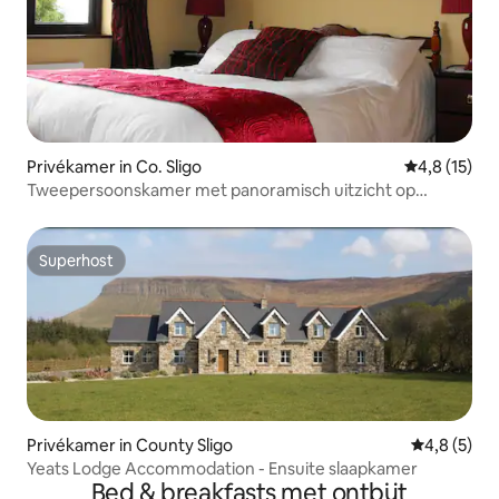
Privékamer in Co. Sligo
Gemiddelde 
4,8 (15)
Tweepersoonskamer met panoramisch uitzicht op
oceaan en bergen
Superhost
Superhost
Privékamer in County Sligo
Gemiddelde 
4,8 (5)
Yeats Lodge Accommodation - Ensuite slaapkamer
Bed & breakfasts met ontbijt