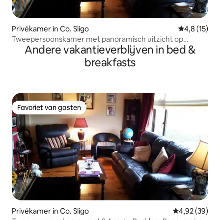
Privékamer in Co. Sligo
Gemiddelde 
4,8 (15)
Tweepersoonskamer met panoramisch uitzicht op
Andere vakantieverblijven in bed &
oceaan en bergen
breakfasts
Favoriet van gasten
Favoriet van gasten
Privékamer in Co. Sligo
Gemiddelde be
4,92 (39)