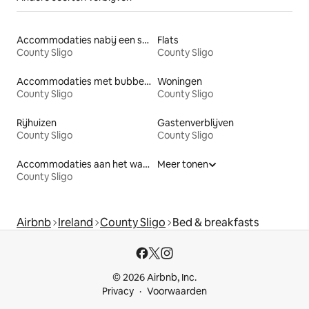
Accommodaties nabij een strand
Flats
County Sligo
County Sligo
Accommodaties met bubbelbad
Woningen
County Sligo
County Sligo
Rijhuizen
Gastenverblijven
County Sligo
County Sligo
Accommodaties aan het water
Meer tonen
County Sligo
Airbnb
Ireland
County Sligo
Bed & breakfasts
© 2026 Airbnb, Inc.
Privacy
Voorwaarden