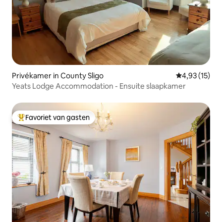
Privékamer in County Sligo
Gemiddelde be
4,93 (15)
Yeats Lodge Accommodation - Ensuite slaapkamer
Favoriet van gasten
Topfavoriet van gasten