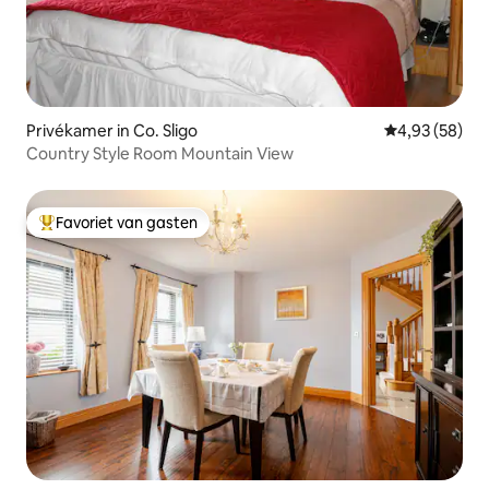
Privékamer in Co. Sligo
Gemiddelde be
4,93 (58)
Country Style Room Mountain View
Favoriet van gasten
Topfavoriet van gasten