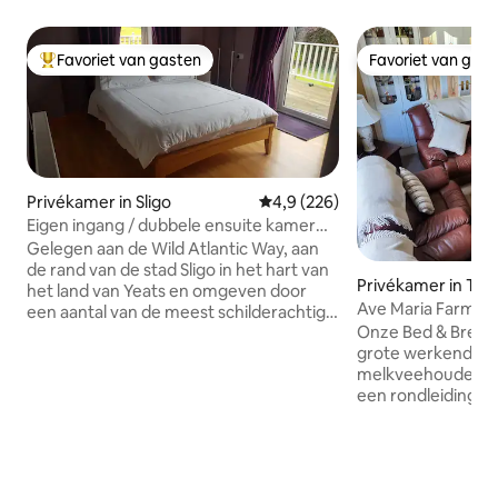
Favoriet van gasten
Favoriet van gas
Topfavoriet van gasten
Favoriet van gas
Privékamer in Sligo
Gemiddelde beoordeling van 4,
4,9 (226)
Eigen ingang / dubbele ensuite kamer
South Sligo.
Gelegen aan de Wild Atlantic Way, aan
de rand van de stad Sligo in het hart van
Privékamer in Te
het land van Yeats en omgeven door
Ave Maria Farmho
een aantal van de meest schilderachtige
Onze Bed & Breakf
landelijke bezienswaardigheden van
grote werkende f
Ierland, heeft deze tweepersoonskamer
melkveehouderij, 
met eigen ingang een continentaal
een rondleiding va
ontbijt. Lokale voorzieningen:
700 koeien worde
krantenwinkel, apotheek, tankstation,
eenheden roterend
Sligo Park Hotel en retailpark op slechts 3
zelfs het geluk h
minuten lopen. Huis heeft uitzicht op de
geboren te zien. Als er geen
bergen Knocknarea en Benbulben. De