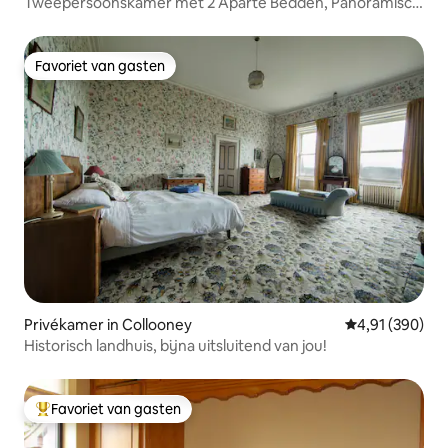
Tweepersoonskamer met 2 Aparte Bedden, Panoramisch
Uitzicht op de Oceaan en de Bergen
Favoriet van gasten
Favoriet van gasten
Privékamer in Collooney
Gemiddelde beo
4,91 (390)
Historisch landhuis, bijna uitsluitend van jou!
Favoriet van gasten
Topfavoriet van gasten