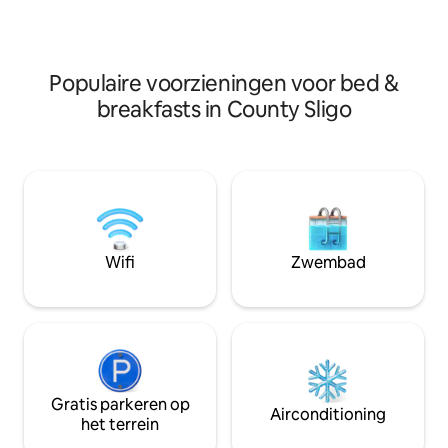
beschikbaarheid is
stad Sligo ligt op 2 km afstand met een
rechtstreeks contac
verscheidenheid aan pubs, restaurants
Bed & Breakfast is 
en winkelcentra.
bieden een uitgebr
zijn ongeveer 1 km
Populaire voorzieningen voor bed &
strand en de ber
breakfasts in County Sligo
(The Beach Bar).
Wifi
Zwembad
Gratis parkeren op
Airconditioning
het terrein