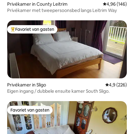
Privékamer in County Leitrim
Gemiddelde beo
4,96 (146)
Privékamer met tweepersoonsbed langs Leitrim Way
Favoriet van gasten
Topfavoriet van gasten
Privékamer in Sligo
Gemiddelde be
4,9 (226)
Eigen ingang / dubbele ensuite kamer South Sligo.
Favoriet van gasten
Favoriet van gasten