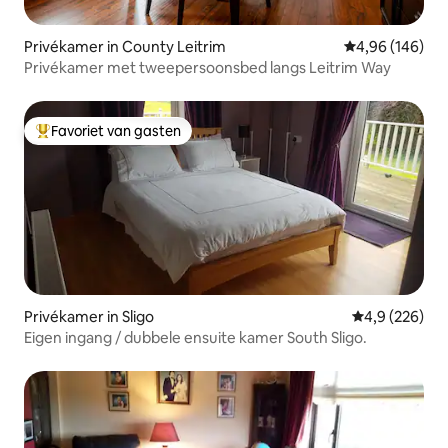
Privékamer in County Leitrim
Gemiddelde beo
4,96 (146)
Privékamer met tweepersoonsbed langs Leitrim Way
Favoriet van gasten
Topfavoriet van gasten
Privékamer in Sligo
Gemiddelde be
4,9 (226)
Eigen ingang / dubbele ensuite kamer South Sligo.