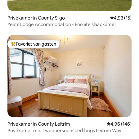
Privékamer in County Sligo
Gemiddelde be
4,93 (15)
Yeats Lodge Accommodation - Ensuite slaapkamer
Favoriet van gasten
Topfavoriet van gasten
Privékamer in County Leitrim
Gemiddelde beo
4,96 (146)
Privékamer met tweepersoonsbed langs Leitrim Way