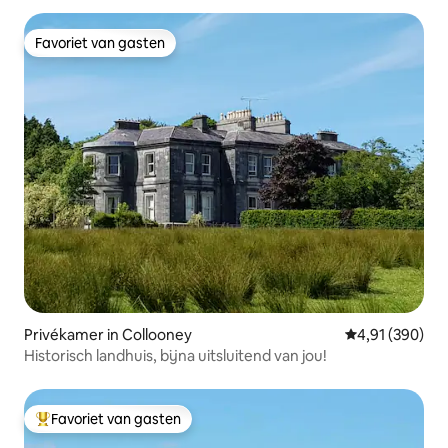
Favoriet van gasten
Favoriet van gasten
Privékamer in Collooney
Gemiddelde beo
4,91 (390)
Historisch landhuis, bijna uitsluitend van jou!
Favoriet van gasten
Topfavoriet van gasten