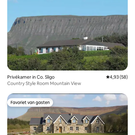
Privékamer in Co. Sligo
Gemiddelde be
4,93 (58)
Country Style Room Mountain View
Favoriet van gasten
Favoriet van gasten