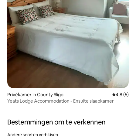
Privékamer in County Sligo
Gemiddelde 
4,8 (5)
Yeats Lodge Accommodation - Ensuite slaapkamer
Bestemmingen om te verkennen
Andere soorten verblijven