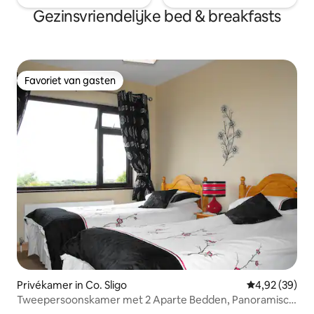
Gezinsvriendelijke bed & breakfasts
Favoriet van gasten
Favoriet van gasten
Privékamer in Co. Sligo
Gemiddelde be
4,92 (39)
Tweepersoonskamer met 2 Aparte Bedden, Panoramisch
Uitzicht op de Oceaan en de Bergen