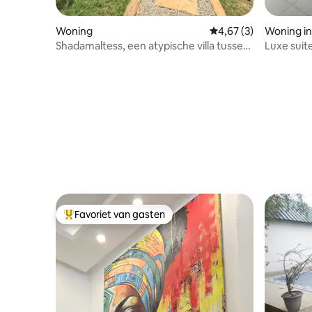
Woning
Gemiddelde beoordeli
4,67 (3)
Woning in
Shadamaltess, een atypische villa tussen
Luxe suit
de zee en de lagune.
Favoriet van gasten
Topfavoriet van gasten