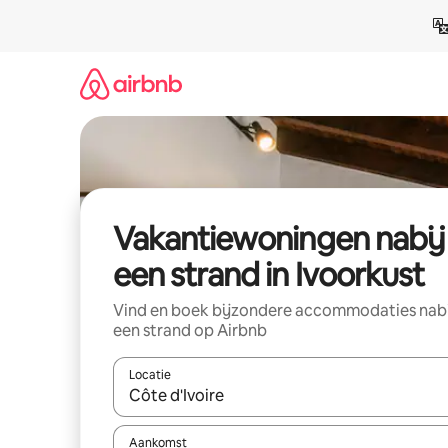
Ga
direct
naar
inhoud
Vakantiewoningen nabij
een strand in Ivoorkust
Vind en boek bijzondere accommodaties nab
een strand op Airbnb
Locatie
Wanneer er resultaten beschikbaar zijn, maak je 
Aankomst