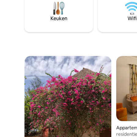
beveiliging zorgt voor gemoedsrust
maximum d
tijdens je verblijf in een van de meest
restaurati
levendige buurten van Abidjan.
Keuken
Wifi
Apparte
residenti