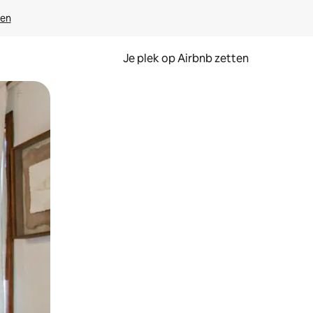
ven
Je plek op Airbnb zetten
en of swipen.