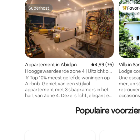
Superhost
Favor
Superhost
Topfavor
Appartement in Abidjan
Gemiddelde beoordelin
4,99 (76)
Villa in S
Hooggewaardeerde zone 4 | Uitzicht op
Lodge com
de lagune • Dagelijkse schoonmaak
🏅Top 10% meest geliefde woningen op
Une escap
Airbnb. Geniet van een stijlvol
mer, un sé
appartement met 3 slaapkamers in het
retrouver
hart van Zone 4. Deze is licht, elegant en
occasions
gezellig, met een smaakvolle inrichting,
cadre de 
zachte tinten, gouden accenten en
quartier b
Populaire voorzie
lokale kunst. Perfect om te ontspannen
ville port
of op afstand te werken, met
offre des
beddengoed van hotelkwaliteit, een
l'accès di
volledig uitgeruste keuken en dagelijkse
sur mer. Notre service de conciergerie
schoonmaak inbegrepen. 24/7
vous perm