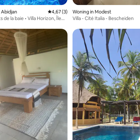
 Abidjan
Gemiddelde beoordeling van 4,67 op 5, 3 r
4,67 (3)
Woning in Modest
 de la baie • Villa Horizon, Île
Villa - Cité Italia - Bescheiden