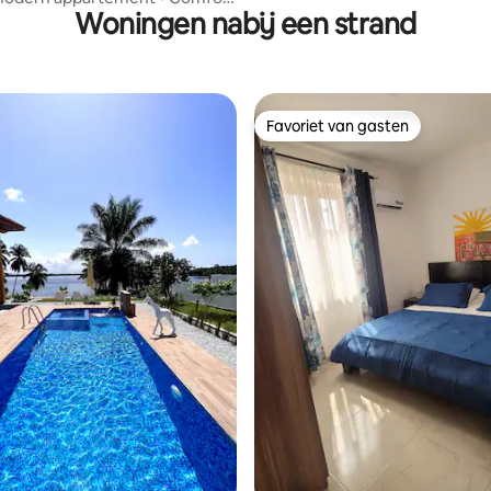
Woningen nabij een strand
anning
Favoriet van gasten
Favoriet van gasten
ng van 4,67 op 5, 3 recensies