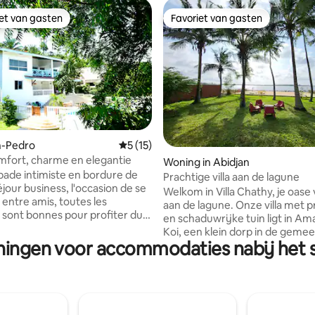
iet van gasten
Favoriet van gasten
iet van gasten
Favoriet van gasten
g van 4,99 op 5, 76 recensies
an-Pedro
Gemiddelde beoordeling van 5 op 5, 15 r
5 (15)
fort, charme en elegantie
Woning in Abidjan
ade intimiste en bordure de
Prachtige villa aan de lagune
jour business, l'occasion de se
Welkom in Villa Chathy, je oase 
 entre amis, toutes les
aan de lagune. Onze villa met p
 sont bonnes pour profiter du
en schaduwrijke tuin ligt in A
charme de notre lodge. En plein
Koi, een klein dorp in de geme
alnéaire et prestigieux de la
ningen voor accommodaties nabij het s
Bouët in Abidjan, dicht bij de 
uaire de San Pedro, ce lodge
en het expositiecentrum, en bi
 prestations indéniables dont
rustige en groene omgeving, e
rect à la plage et une piscine vue
verandering van omgeving terwi
dicht bij de stad blijft. Voor een weekend
et d'avoir accès à un
of vakantie met familie of vrie