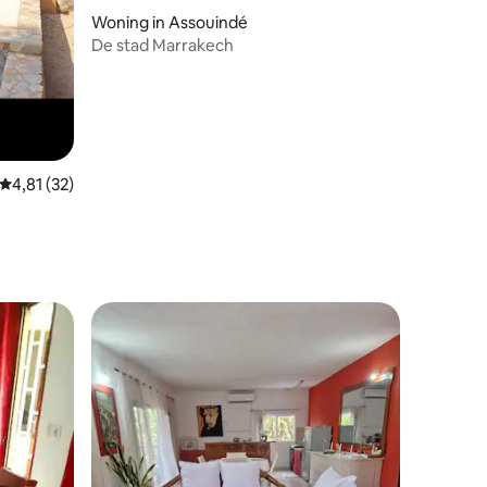
Woning in Assouindé
De stad Marrakech
ecensies
Gemiddelde beoordeling van 4,81 op 5, 32 recensies
4,81 (32)