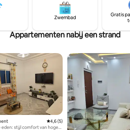
'offres de la région :
je rust en comfort. Ter plaatse
on, activités sportives, etc.
conciërge en huishoudster tot 
Gratis p
beschikking.
Zwembad
t
Appartementen nabij een strand
ment
Gemiddelde beoordeling van 4,6 op 5, 5 r
4,6 (5)
e eden: stijl comfort van hoge