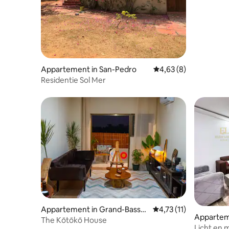
kwaliteit
Appartement in San-Pedro
Gemiddelde beoordeli
4,63 (8)
Residentie Sol Mer
Appartement in Grand-Bassa
Gemiddelde beoordelin
4,73 (11)
Apparteme
m
The Kōtōkō House
Licht en