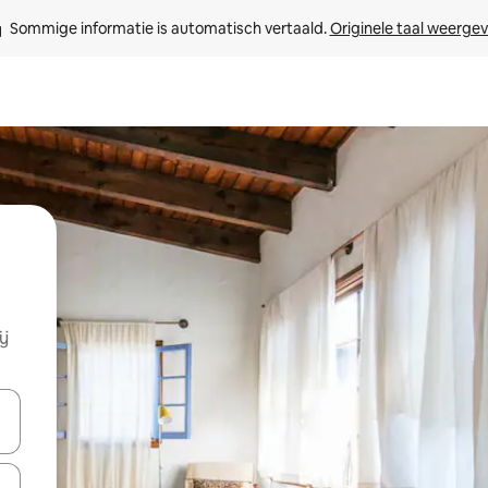
Sommige informatie is automatisch vertaald. 
Originele taal weerge
ij
een keuze met je de pijltjestoetsen omhoog en omlaag, óf door te tikk