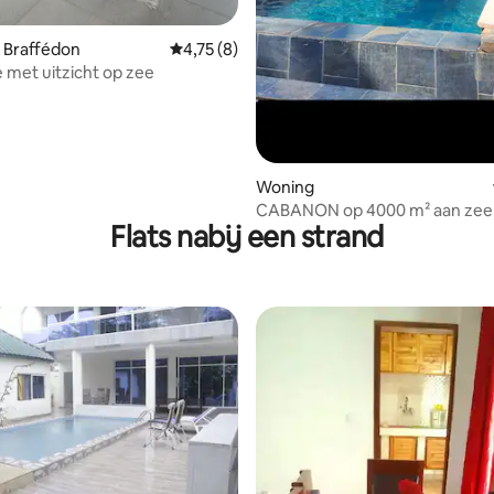
ng van 4,67 op 5, 3 recensies
 Braffédon
Gemiddelde beoordeling van 4,75 op 5, 8 r
4,75 (8)
e met uitzicht op zee
Woning
CABANON op 4000 m² aan zee
Flats nabij een strand