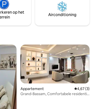
onze villa de perfecte plek om
 staan een
onvergetelijke herinneringen te
je
creëren.
arkeren op het
Airconditioning
errein
Appartement
Gemiddelde beoordel
4,67 (3)
Grand-Bassam, Comfortabele residentie
met 4 zelfstandige kamers
ecensies