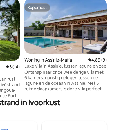
Woning
Superhost
Favorie
Superhost
Favorie
Het stra
kamer op
De geven
onafhanke
in de ach
zee. Een 
aangrenz
de hele 
kokospalm
personen
ecensies
Woning in Assinie-Mafia
Gemiddelde beoordeli
4,89 (9)
is ingeri
Luxe villa in Assinie, tussen lagune en zee
Gemiddelde beoordeling van 5 op 5, 14 recensies
5 (14)
sommige 
Ontsnap naar onze weelderige villa met
een gewel
6 kamers, gunstig gelegen tussen de
de perfec
van rust
lagune en de oceaan in Assinie. Met 5
in de aa
rivéstrand
ruime slaapkamers is deze villa perfect
mangoua-
voor families en vriendengroepen die op
ente Port-
zoek zijn naar rust en comfort. De
trand in Ivoorkust
luchthaven
ruimte ziet eruit als: - 5 comfortabele
edt een
slaapkamers - Grote groene tuin -
en echte
Priverenieerdenzwembad - Grote
jl je
woonruimtes Voor een ontspannen
vakantie of feestelijke momenten is
nden, vind