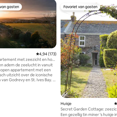
 van gasten
Favoriet van gasten
 van gasten
Favoriet van gasten
Gemiddelde beoordeling van 4,94 op 5, 173 r
4,94 (173)
artement met zeezicht en hot
 van 4,99 op 5, 204 recensies
 St Ives Bay
n adem de zeelucht in vanuit
, open appartement met een
ch uitzicht over de iconische
 van Godrevy en St. Ives Bay. In
kunt u genieten van een
uis op het balkon terwijl de zon
 boven de zee; in de winter
 golven zien neerstorten boven
Huisje
G
d Godrevy. Weggestopt aan de
Secret Garden Cottage: zeezic
en aangewezen Area Of
wandelingen langs de kust
Een gezellig tin miner 's huisje 
ng Natural Beauty, op slechts