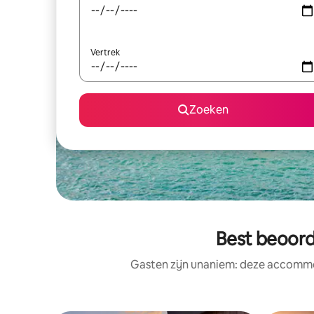
Vertrek
Zoeken
Best beoord
Gasten zijn unaniem: deze accommod