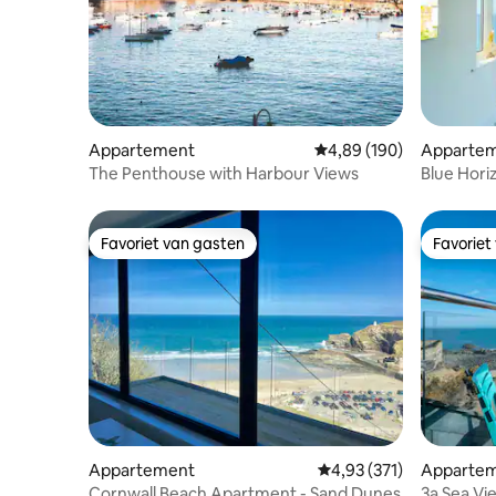
Appartement
Gemiddelde beoordeling
4,89 (190)
Apparte
The Penthouse with Harbour Views
Blue Hori
uitzicht +
Favoriet van gasten
Favoriet
Favoriet van gasten
Favoriet
Appartement
Gemiddelde beoordeling
4,93 (371)
Apparte
Cornwall Beach Apartment - Sand Dunes
3a Sea Vie