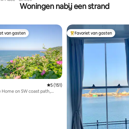
Woningen nabij een strand
iet van gasten
Favoriet van gasten
iet van gasten
Topfavoriet van gasten
 van 4,96 op 5, 329 recensies
Gemiddelde beoordeling van 5 op 5, 151 r
5 (151)
e Home on SW coast path,
ninsula