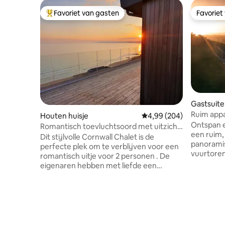
Favoriet van gasten
Favoriet
Topfavoriet van gasten
Favoriet
Gastsuite
Ruim app
Houten huisje
Gemiddelde beoordeling
4,99 (204)
tub boven
Ontspan e
Romantisch toevluchtsoord met uitzicht
een ruim
op de oceaan in Cornwall
Dit stijlvolle Cornwall Chalet is de
panoramis
perfecte plek om te verblijven voor een
vuurtoren
romantisch uitje voor 2 personen . De
de zomer 
eigenaren hebben met liefde een
glaasje br
hemels chalet opnieuw gecreëerd nadat
ondergaat
het oorspronkelijke chalet uit de jaren
kunt u de
1930 door lokale ambachtslieden was
het eilan
neergehaald en herbouwd naar deze
kust in e
prachtige standaard. Panoramisch
Outstandi
uitzicht over de oceaan dat zich uitstrekt