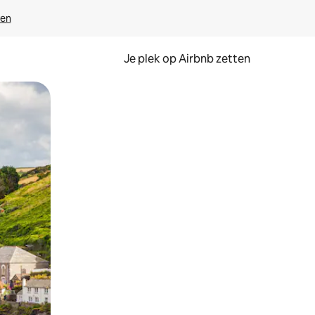
ven
Je plek op Airbnb zetten
en of swipen.