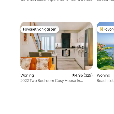
Favoriet van gasten
Favor
Favoriet van gasten
Topfavor
Woning
Gemiddelde beoordeling
4,96 (329)
Woning
2022 Two Bedroom Cosy House In
Beachsid
Central Hayle (5)
Lizard Pe