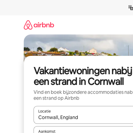
Ga
direct
naar
inhoud
Vakantiewoningen nabij
een strand in Cornwall
Vind en boek bijzondere accommodaties nab
een strand op Airbnb
Locatie
Wanneer er resultaten beschikbaar zijn, maak je 
Aankomst