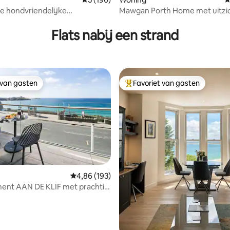
e hondvriendelijke
Mawgan Porth Home met uitzic
he retraite
strand (klein)
Flats nabij een strand
 van gasten
Favoriet van gasten
 van gasten
Topfavoriet van gasten
Gemiddelde beoordeling van 4,86 op 5, 193 r
4,86 (193)
ent AAN DE KLIF met prachtig
 van 4,98 op 5, 180 recensies
p zee