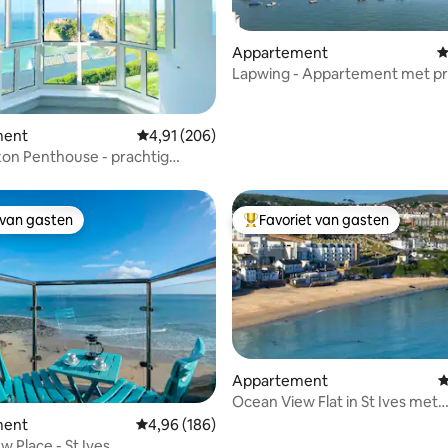
Appartement
G
Lapwing - Appartement met pr
uitzicht op de haven.
 van 4,89 op 5, 190 recensies
ment
Gemiddelde beoordeling van 4,91 op 5, 206 r
4,91 (206)
zon Penthouse - prachtig
 parkeren!
 van gasten
Favoriet van gasten
 van gasten
Topfavoriet van gasten
Appartement
G
Ocean View Flat in St Ives met
parkeerplaats voor 1 auto
 van 4,93 op 5, 371 recensies
ment
Gemiddelde beoordeling van 4,96 op 5, 186 r
4,96 (186)
w Place - St Ives