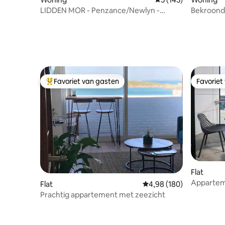
LIDDEN MOR - Penzance/Newlyn -
Bekroond
hottub, EV-oplader
romantisc
Favoriet van gasten
Favoriet
Topfavoriet van gasten
Favoriet
Flat
Appartem
Flat
Gemiddelde beoordeling
4,98 (180)
uitzicht o
Prachtig appartement met zeezicht