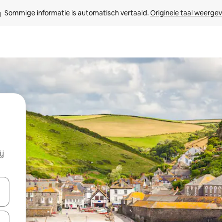
Sommige informatie is automatisch vertaald. 
Originele taal weerge
ij
een keuze met je de pijltjestoetsen omhoog en omlaag, óf door te tikk