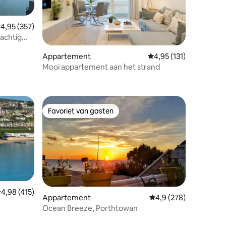
emiddelde beoordeling van 4,95 op 5, 357 recensies
4,95 (357)
achtig
Appartement
Gemiddelde beoordelin
4,95 (131)
Mooi appartement aan het strand
ecensies
Favoriet van gasten
Favoriet van gasten
emiddelde beoordeling van 4,98 op 5, 415 recensies
4,98 (415)
Appartement
Gemiddelde beoordelin
4,9 (278)
Ocean Breeze, Porthtowan
ecensies