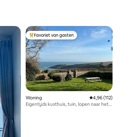
Favoriet van gasten
Topfavoriet van gasten
ecensies
Woning
Gemiddelde beoordelin
4,96 (112)
Eigentijds kusthuis, tuin, lopen naar het
strand