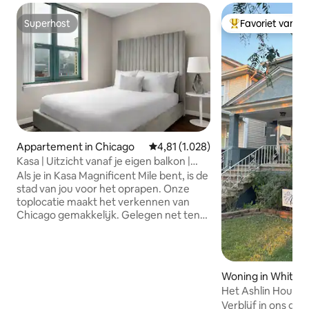
Superhost
Favoriet van g
Superhost
Topfavoriet van 
Appartement in Chicago
Gemiddelde beoordeling van 4,81 
4,81 (1.028)
Kasa | Uitzicht vanaf je eigen balkon |
Chicago
Als je in Kasa Magnificent Mile bent, is de
stad van jou voor het oprapen. Onze
toplocatie maakt het verkennen van
Chicago gemakkelijk. Gelegen net ten
noorden van het centrum van Chicago,
bevind je je op een steenworp afstand
van Oak Street Beach, op een korte
wandeling van Michigan Avenue en
Woning in Whiting
Millennium Park. Met fantastische
Het Ashlin House.
voorzieningen zijn onze appartementen
Verblijf in ons gez
ideaal voor een lang verblijf of een lange