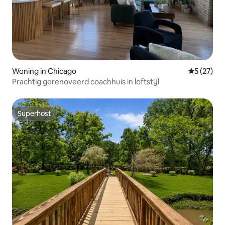
Woning in Chicago
Gemiddelde
5 (27)
Prachtig gerenoveerd coachhuis in loftstijl
Superhost
Superhost