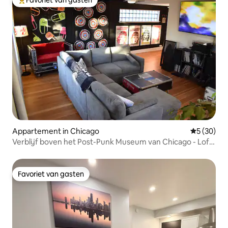
Topfavoriet van gasten
Appartement in Chicago
Gemiddelde
5 (30)
Verblijf boven het Post-Punk Museum van Chicago - Loft
met 4 slaapkamers
Favoriet van gasten
Favoriet van gasten