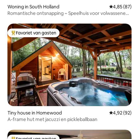
Woning in South Holland
Gemiddelde be
4,85 (87)
Romantische ontsnapping ~ Speelhuis voor volwassenen
met exotische kerker
Favoriet van gasten
Topfavoriet van gasten
Tiny house in Homewood
Gemiddelde be
4,92 (92)
A-frame hut met jacuzzi en pickleballbaan
Favoriet van gasten