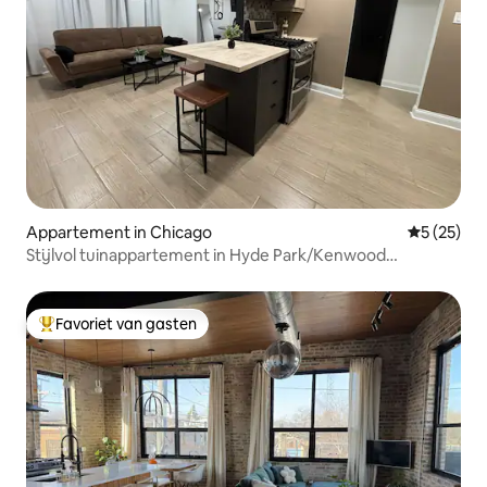
Appartement in Chicago
Gemiddelde
5 (25)
Stijlvol tuinappartement in Hyde Park/Kenwood
Brownstone
Favoriet van gasten
Topfavoriet van gasten