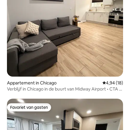
Appartement in Chicago
Gemiddelde be
4,94 (18)
Verblijf in Chicago in de buurt van Midway Airport • CTA •
Downtown
Favoriet van gasten
Favoriet van gasten