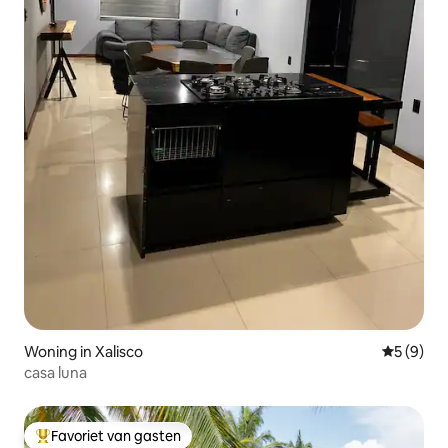
Woning in Xalisco
Gemiddeld
5 (9)
casa luna
Favoriet van gasten
Topfavoriet van gasten