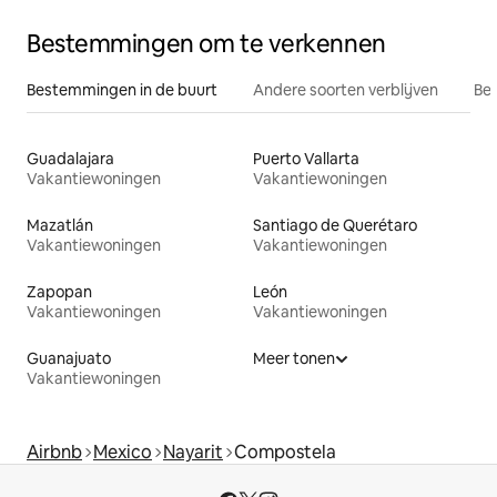
Bestemmingen om te verkennen
Bestemmingen in de buurt
Andere soorten verblijven
Bes
Guadalajara
Puerto Vallarta
Vakantiewoningen
Vakantiewoningen
Mazatlán
Santiago de Querétaro
Vakantiewoningen
Vakantiewoningen
Zapopan
León
Vakantiewoningen
Vakantiewoningen
Guanajuato
Meer tonen
Vakantiewoningen
Airbnb
Mexico
Nayarit
Compostela