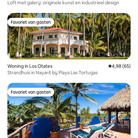
Loft met galerij: originele kunst en industrieel design
Favoriet van gasten
Favoriet van gasten
Woning in Los Otates
Gemiddelde be
4,98 (65)
Strandhuis in Nayarit bij Playa Las Tortugas
Favoriet van gasten
Favoriet van gasten