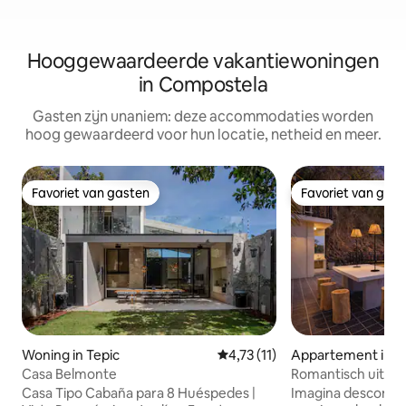
Hooggewaardeerde vakantiewoningen
in Compostela
Gasten zijn unaniem: deze accommodaties worden
hoog gewaardeerd voor hun locatie, netheid en meer.
Favoriet van gasten
Favoriet van gas
Favoriet van gasten
Favoriet van gas
Woning in Tepic
Gemiddelde beoordeling van 4,
4,73 (11)
Appartement in Lo
Casa Belmonte
Romantisch uitstap
straten van de ze
Casa Tipo Cabaña para 8 Huéspedes |
Imagina desconect