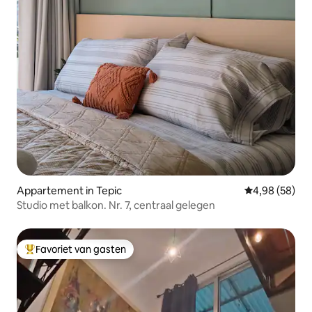
Appartement in Tepic
Gemiddelde be
4,98 (58)
Studio met balkon. Nr. 7, centraal gelegen
Favoriet van gasten
Topfavoriet van gasten