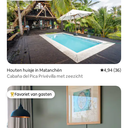
Houten huisje in Matanchén
Gemiddelde be
4,94 (36)
Cabaña del Pica Privévilla met zeezicht
Favoriet van gasten
Topfavoriet van gasten