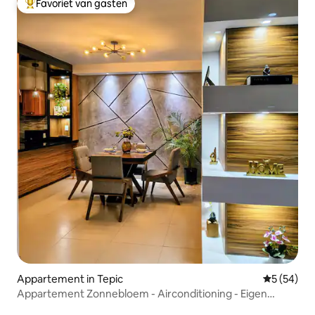
Favoriet van gasten
Topfavoriet van gasten
Appartement in Tepic
Gemiddelde
5 (54)
Appartement Zonnebloem - Airconditioning - Eigen
garage - Factuur