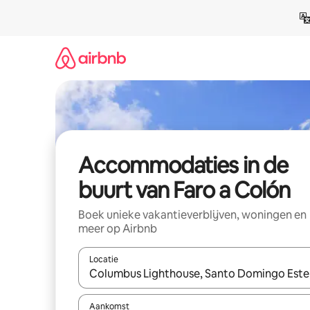
Ga
direct
naar
inhoud
Accommodaties in de
buurt van Faro a Colón
Boek unieke vakantieverblijven, woningen en
meer op Airbnb
Locatie
Wanneer er resultaten beschikbaar zijn, maak je 
Aankomst