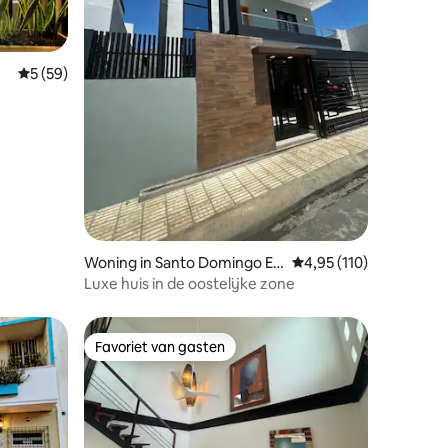
Gemiddelde beoordeling van 5 op 5, 59 recensies
5 (59)
ecensies
Woning in Santo Domingo Es
Gemiddelde beoordelin
4,95 (110)
te
Luxe huis in de oostelijke zone
Favoriet van gasten
Favoriet van gasten