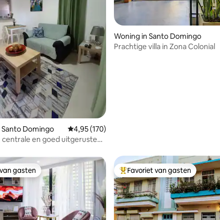
 van 4,99 op 5, 145 recensies
Woning in Santo Domingo
Prachtige villa in Zona Colonial
n Santo Domingo
Gemiddelde beoordeling van 4,95 op 5, 170 r
4,95 (170)
, centrale en goed uitgeruste
 van gasten
Favoriet van gasten
 van gasten
Topfavoriet van gasten