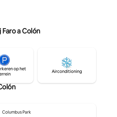
ial:
groene tinten benadrukken. De loft met
sfera
eigen terras is een heerlijke ontsnapping
in het hart van de stad.
j Faro a Colón
arkeren op het
Airconditioning
errein
 Colón
Columbus Park