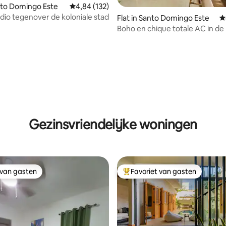
anto Domingo Este
Gemiddelde beoordeling van 4,84 op 5, 132 r
4,84 (132)
dio tegenover de koloniale stad
Flat in Santo Domingo Este
G
Boho en chique totale AC in de
alles appartement
 van 4,91 op 5, 298 recensies
Gezinsvriendelijke woningen
 van gasten
Favoriet van gasten
 van gasten
Topfavoriet van gasten