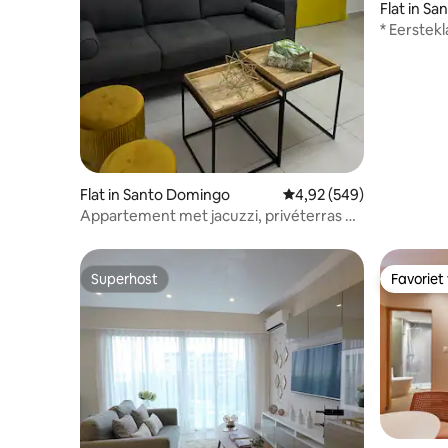
Flat in S
* Eerstek
Balcony
Flat in Santo Domingo
Gemiddelde beoordeling
4,92 (549)
Appartement met jacuzzi, privéterras en
barbecue
Superhost
Favoriet
Superhost
Favoriet