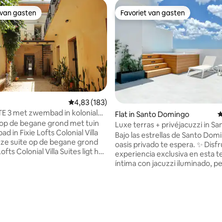
 van gasten
Favoriet van gasten
 van gasten
Favoriet van gasten
Gemiddelde beoordeling van 4,83 op 5, 183 r
4,83 (183)
E 3 met zwembad in koloniale
Flat in Santo Domingo
G
 op de begane grond met tuin
Luxe terras + privéjacuzzi in Sa
 in Fixie Lofts Colonial Villa
Domingo
Bajo las estrellas de Santo Dom
oasis privado te espera. ✨ Disf
ofts Colonial Villa Suites ligt het
experiencia exclusiva en esta t
ij het zwembad en biedt directe
íntima con jacuzzi iluminado, p
Twee industriële deuren leiden
para noches románticas, esca
laapkamer, met een queensize
inolvidables o simplemente de
ventilator en een eigen
con estilo. Sumérgete mientras
 met een dubbele wastafel.
contemplas las luces de la ciud
jn dol op de handgemaakte
relájate en tu rooftop privado y 
gels. De woonkamer heeft een
lujo de tener tu propio refugio
 van 4,82 op 5, 178 recensies