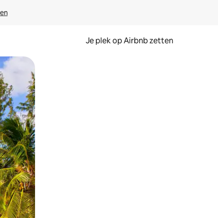
ven
Je plek op Airbnb zetten
en of swipen.