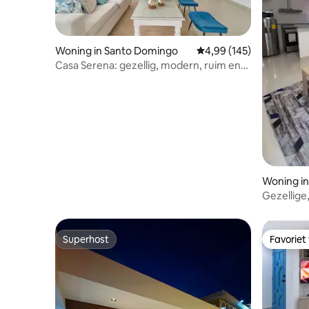
Woning in Santo Domingo
Gemiddelde beoordeling
4,99 (145)
Casa Serena: gezellig, modern, ruim en
rustig
Woning i
Gezellige
plek
Superhost
Favoriet
Superhost
Favoriet