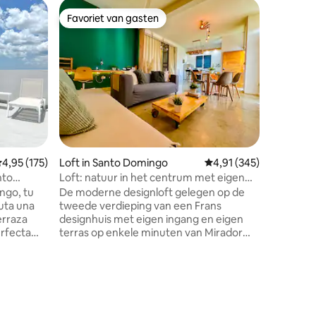
Appartem
Favoriet van gasten
Favor
Favoriet van gasten
Topfavo
ngo
Luxe loun
de ♥ oc
From top 
luxury experience
score of 
on foot) 
lounge, b
washer + 
WiFi thro
bluetooth
ecensies
We're gr
emiddelde beoordeling van 4,95 op 5, 175 recensies
4,95 (175)
Loft in Santo Domingo
Gemiddelde beoordeling
4,91 (345)
from our 
water thr
nto
Loft: natuur in het centrum met eigen
roof bar
terras
ingo, tu
De moderne designloft gelegen op de
ruta una
tweede verdieping van een Frans
erraza
designhuis met eigen ingang en eigen
erfecta
terras op enkele minuten van Mirador
padas
Sur park in een centrale, residentiële en
sconectar
rustige omgeving van Santo Domingo.
Met een harmonieuze fusie tussen het
ad,
stedelijk en het natuurlijke. Grote
vive el
ramen die natuurlijk licht in de ruimte
 urbano.
laten baden en levendige aarde en