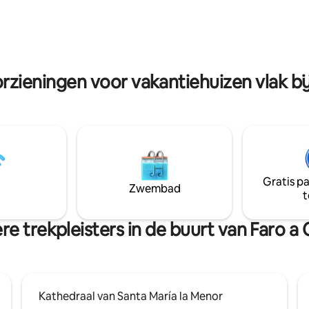
e keuken en een eettafel voor
Aquí cada noche se siente espec
onen, met uitzicht op een
privacidad, confort y una atmó
tropische achtertuin. We
diseñada para enamorar. 🌙💙
n Condé Nast Traveler.
rzieningen voor vakantiehuizen vlak bi
Gratis p
Zwembad
t
e trekpleisters in de buurt van Faro a
Kathedraal van Santa María la Menor