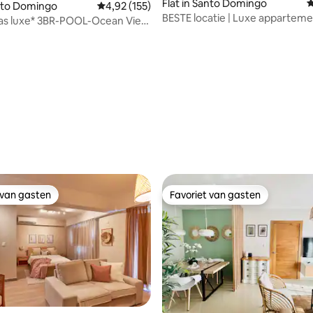
Flat in Santo Domingo
G
anto Domingo
Gemiddelde beoordeling van 4,92 op 5, 155 r
4,92 (155)
BESTE locatie | Luxe appartem
las luxe* 3BR-POOL-Ocean View
slaapkamers | ZWEMBAD en
FITNESSRUIMTE
 van 4,92 op 5, 549 recensies
 van gasten
Favoriet van gasten
 van gasten
Favoriet van gasten