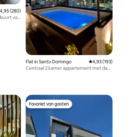
ecensies
emiddelde beoordeling van 4,95 op 5, 280 recensies
4,95 (280)
 buurt van
Flat in Santo Domingo
Gemiddelde beoordeling
4,93 (193)
Centraal 2 kamer appartement met dak
en picuzzi.
Favoriet van gasten
Favoriet van gasten