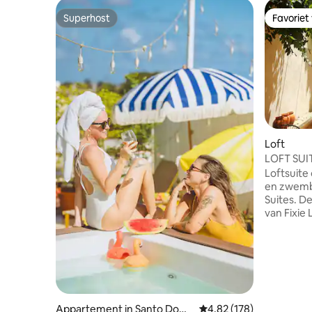
Superhost
Favoriet
Superhost
Favoriet
Loft
LOFT SUIT
villa
Loftsuite
en zwembad
Suites. Deze suite op de begane grond
van Fixie L
dichtst b
toegang. 
naar de s
bed, een 
badkamer
Gasten zi
douchete
Appartement in Santo Domi
Gemiddelde beoordeling
4,82 (178)