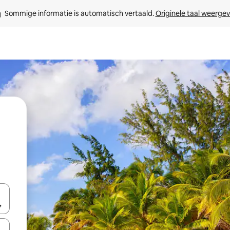
Sommige informatie is automatisch vertaald. 
Originele taal weerge
een keuze met je de pijltjestoetsen omhoog en omlaag, óf door te tikk