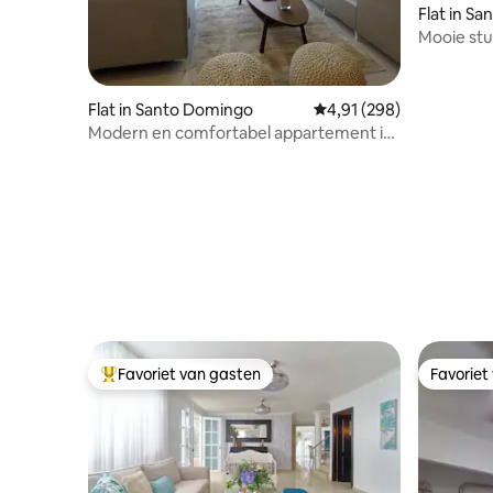
Flat in S
Mooie stu
Flat in Santo Domingo
Gemiddelde beoordeling
4,91 (298)
Modern en comfortabel appartement in
Gazcue
Favoriet van gasten
Favoriet
Topfavoriet van gasten
Favoriet