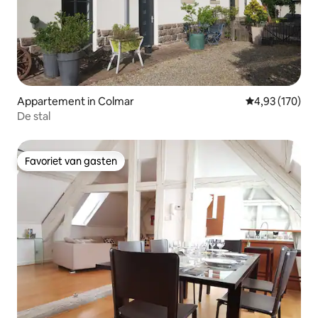
Appartement in Colmar
Gemiddelde beo
4,93 (170)
De stal
Favoriet van gasten
Favoriet van gasten