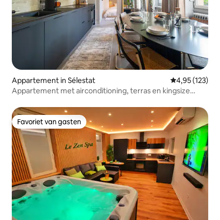
Appartement in Sélestat
Gemiddelde beo
4,95 (123)
Appartement met airconditioning, terras en kingsize
bedden
Favoriet van gasten
Favoriet van gasten