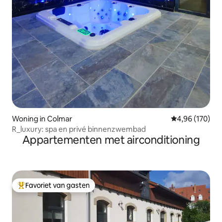
Woning in Colmar
Gemiddelde beo
4,96 (170)
R_luxury: spa en privé binnenzwembad
Appartementen met airconditioning
Favoriet van gasten
Topfavoriet van gasten