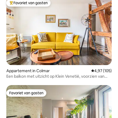
Favoriet van gasten
Topfavoriet van gasten
Appartement in Colmar
Gemiddelde beo
4,97 (105)
Een balkon met uitzicht op Klein Venetië, voorzien van
airconditioning
Favoriet van gasten
Favoriet van gasten