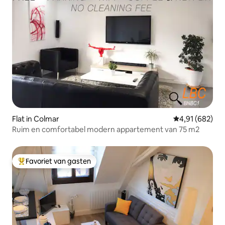
Flat in Colmar
Gemiddelde beo
4,91 (682)
Ruim en comfortabel modern appartement van 75 m2
Favoriet van gasten
Topfavoriet van gasten