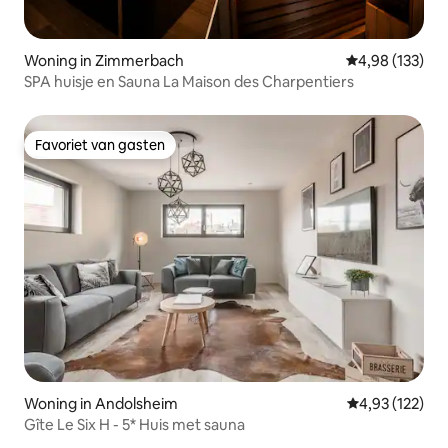
Woning in Zimmerbach
Gemiddelde beo
4,98 (133)
SPA huisje en Sauna La Maison des Charpentiers
Favoriet van gasten
Favoriet van gasten
Woning in Andolsheim
Gemiddelde beo
4,93 (122)
Gîte Le Six H - 5* Huis met sauna