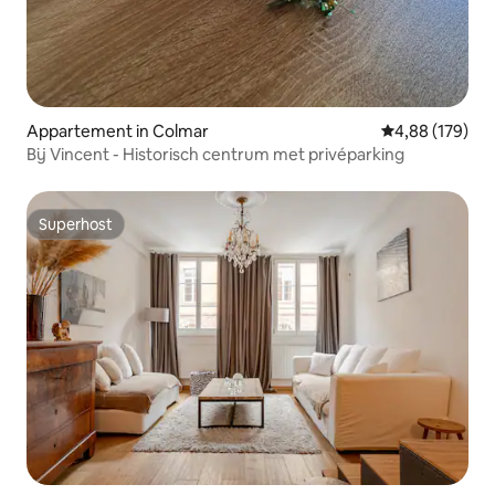
Appartement in Colmar
Gemiddelde beo
4,88 (179)
Bij Vincent - Historisch centrum met privéparking
Superhost
Superhost