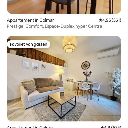
Appartement in Colmar
Gemiddelde beo
4,95 (361)
Prestige, Comfort, Espace-Duplex hyper Centre
Favoriet van gasten
Favoriet van gasten
Appartement in Colmar
Gemiddelde be
4,9 (675)