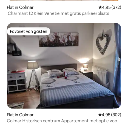
Flat in Colmar
Gemiddelde beo
4,95 (372)
Charmant t2 Klein Venetië met gratis parkeerplaats
Favoriet van gasten
Favoriet van gasten
Flat in Colmar
Gemiddelde beo
4,95 (302)
Colmar Historisch centrum Appartement met optie voor
garage