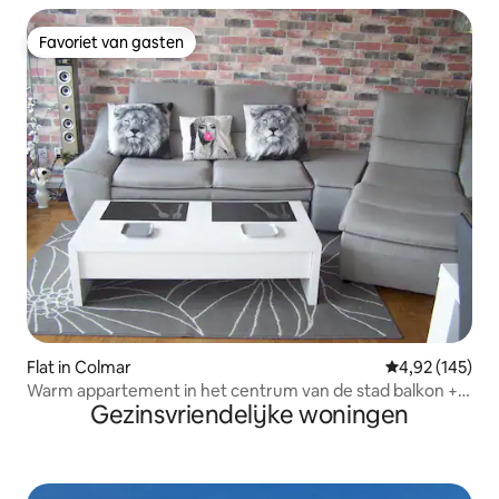
Favoriet van gasten
Favoriet van gasten
Flat in Colmar
Gemiddelde beo
4,92 (145)
Warm appartement in het centrum van de stad balkon +
Gezinsvriendelijke woningen
parkeerplaats