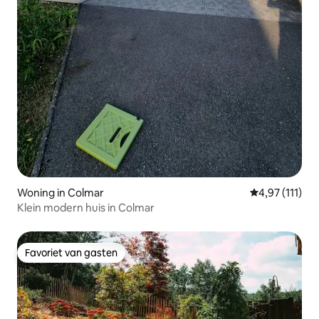
Woning in Colmar
Gemiddelde be
4,97 (111)
Klein modern huis in Colmar
Favoriet van gasten
Favoriet van gasten