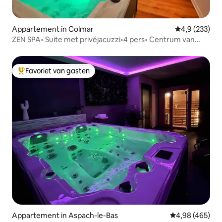
Appartement in Colmar
Gemiddelde be
4,9 (233)
ZEN SPA• Suite met privéjacuzzi•4 pers• Centrum van
Colmar
Favoriet van gasten
Topfavoriet van gasten
Appartement in Aspach-le-Bas
Gemiddelde beo
4,98 (465)