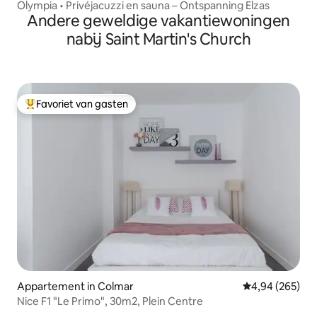
Olympia • Privéjacuzzi en sauna – Ontspanning Elzas
Andere geweldige vakantiewoningen
nabij Saint Martin's Church
Favoriet van gasten
Topfavoriet van gasten
Appartement in Colmar
Gemiddelde beo
4,94 (265)
Nice F1 "Le Primo", 30m2, Plein Centre