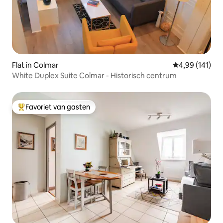
Flat in Colmar
Gemiddelde beo
4,99 (141)
White Duplex Suite Colmar - Historisch centrum
Favoriet van gasten
Topfavoriet van gasten