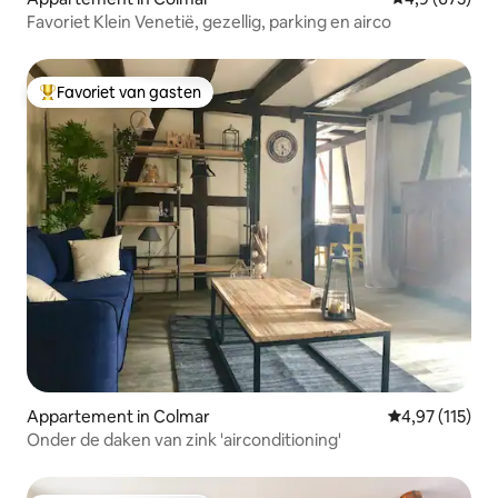
Favoriet Klein Venetië, gezellig, parking en airco
Favoriet van gasten
Topfavoriet van gasten
Appartement in Colmar
Gemiddelde be
4,97 (115)
Onder de daken van zink 'airconditioning'