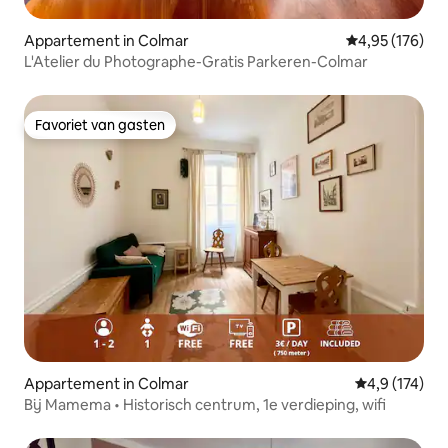
Appartement in Colmar
Gemiddelde beo
4,95 (176)
L'Atelier du Photographe-Gratis Parkeren-Colmar
Favoriet van gasten
Favoriet van gasten
Appartement in Colmar
Gemiddelde be
4,9 (174)
Bij Mamema • Historisch centrum, 1e verdieping, wifi