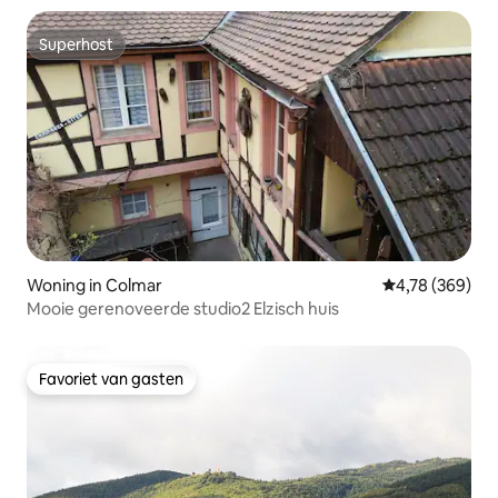
Superhost
Superhost
Woning in Colmar
Gemiddelde beo
4,78 (369)
Mooie gerenoveerde studio2 Elzisch huis
Favoriet van gasten
Favoriet van gasten