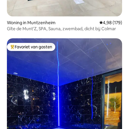
Woning in Muntzenheim
Gemiddelde beo
4,98 (179)
Gîte de Munt'Z, SPA, Sauna, zwembad, dicht bij Colmar
Favoriet van gasten
Topfavoriet van gasten