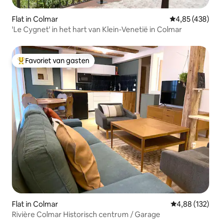
Flat in Colmar
Gemiddelde beo
4,85 (438)
'Le Cygnet' in het hart van Klein-Venetië in Colmar
Favoriet van gasten
Topfavoriet van gasten
Flat in Colmar
Gemiddelde beo
4,88 (132)
Rivière Colmar Historisch centrum / Garage