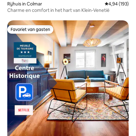
Rijhuis in Colmar
Gemiddelde beo
4,94 (193)
Charme en comfort in het hart van Klein-Venetië
Favoriet van gasten
Favoriet van gasten