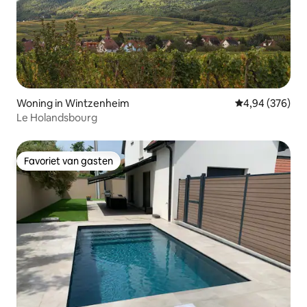
Woning in Wintzenheim
Gemiddelde beo
4,94 (376)
Le Holandsbourg
Favoriet van gasten
Favoriet van gasten