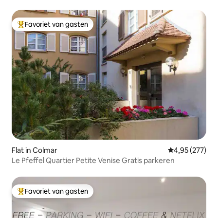
Favoriet van gasten
Topfavoriet van gasten
Flat in Colmar
Gemiddelde beo
4,95 (277)
Le Pfeffel Quartier Petite Venise Gratis parkeren
Favoriet van gasten
Topfavoriet van gasten