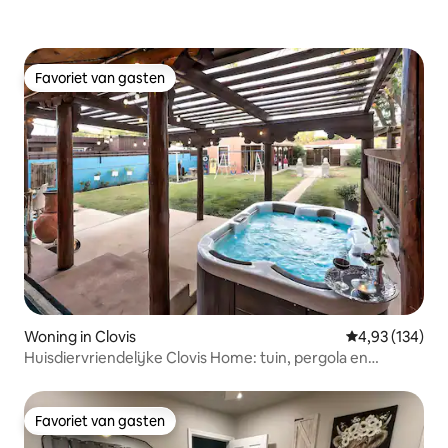
Favoriet van gasten
Favoriet van gasten
Woning in Clovis
Gemiddelde beo
4,93 (134)
Huisdiervriendelijke Clovis Home: tuin, pergola en
bubbelbad
Favoriet van gasten
Favoriet van gasten