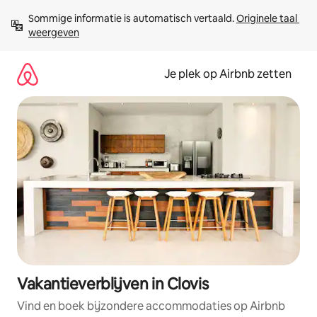
Ga
Sommige informatie is automatisch vertaald. 
Originele taal 
direct
weergeven
naar
inhoud
Je plek op Airbnb zetten
Vakantieverblijven in Clovis
Vind en boek bijzondere accommodaties op Airbnb