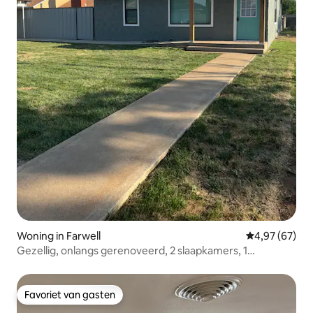
Woning in Farwell
Gemiddelde be
4,97 (67)
Gezellig, onlangs gerenoveerd, 2 slaapkamers, 1
badkamer
Favoriet van gasten
Favoriet van gasten