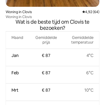
Woning in Clovis
Gemiddelde be
4,92 (64)
Woning in Clovis
Wat is de beste tijd om Clovis te
bezoeken?
Maand
Gemiddelde
Gemiddelde
prijs
temperatuur
Jan
€ 87
4°C
Feb
€ 87
6°C
Mrt
€ 87
10°C