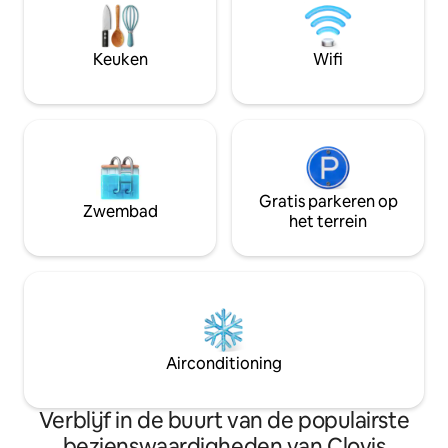
zeer ruim en bied
bedden. Er wordt een toeslag in
om te loungen! Op enkele minuten
rekening gebracht om het haar van
afstand van gewel
huisdieren van beddengoed schoon te
Keuken
Wifi
winkels!
maken. Roken van welke aard dan ook is
niet toegestaan. **Stuur me een bericht
voor tussentijdse tarieven**
Gratis parkeren op
Zwembad
het terrein
Airconditioning
Verblijf in de buurt van de populairste
bezienswaardigheden van Clovis