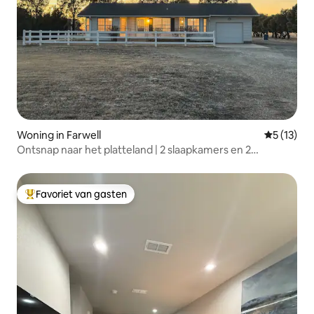
Woning in Farwell
Gemiddeld
5 (13)
Ontsnap naar het platteland | 2 slaapkamers en 2
badkamers in de buurt van Clovis, New Mexico
Favoriet van gasten
Topfavoriet van gasten