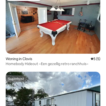
Woning in Clovis
Gemiddeld
5 (5)
Homebody Hideout ~Een gezellig retro ranchhuis~
Superhost
Superhost