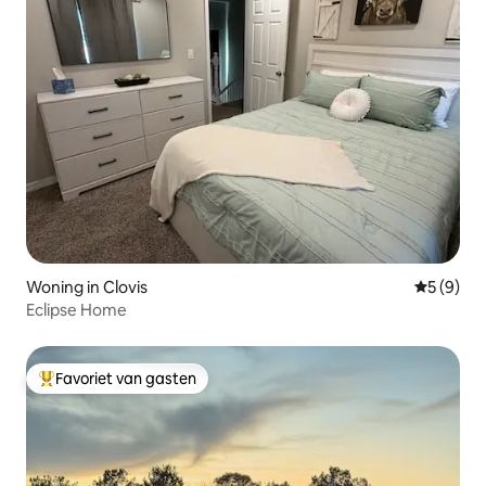
Woning in Clovis
Gemiddeld
5 (9)
Eclipse Home
Favoriet van gasten
Topfavoriet van gasten