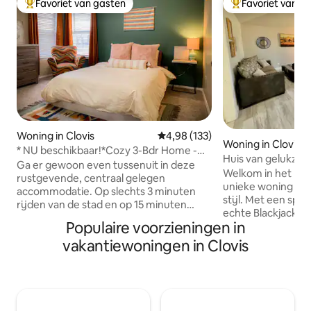
Favoriet van gasten
Favoriet van g
Topfavoriet van gasten
Topfavoriet van 
Woning in Clovis
Gemiddelde beoordeling van 4,9
4,98 (133)
Woning in Clovis
* NU beschikbaar!*Cozy 3-Bdr Home -
Huis van gelukzali
Quiet Cul-de-Sac
Ga er gewoon even tussenuit in deze
Welkom in het Hou
rustgevende, centraal gelegen
unieke woning hee
accommodatie. Op slechts 3 minuten
stijl. Met een spe
rijden van de stad en op 15 minuten
echte Blackjacktaf
rijden van de basis heb je gemakkelijk
Populaire voorzieningen in
haard! We hebben klassieke bordspellen,
toegang tot elke lokale bestemming.
pokerfiches en e
vakantiewoningen in Clovis
Deze woning heeft een omheinde tuin -
spelen! We hebben ook meer dan
goed opgevoede huisdieren zijn
50.000 retro videoga
welkom zolang ze worden betaald ($ 60
kantoor! Gelegen op 2 minuten van
toeslag voor huisdieren) en inbegrepen
Colonial Park Gol
in de reservering! Huisdieren zijn NIET
Club! De keuken en woonkamer zijn
toegestaan op het meubilair of in de