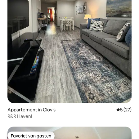
Appartement in Clovis
Gemiddelde
5 (27)
R&R Haven!
Favoriet van gasten
Favoriet van gasten