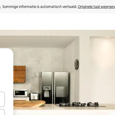
Sommige informatie is automatisch vertaald. 
Originele taal weerge
een keuze met je de pijltjestoetsen omhoog en omlaag, óf door te tikk