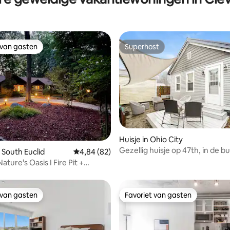
 van gasten
Superhost
 van gasten
Superhost
Huisje in Ohio City
Gezellig huisje op 47th, in de b
eling van 5 op 5, 8 recensies
 South Euclid
Gemiddelde beoordeling van 4,84 op 5, 82 r
4,84 (82)
Downtown en Lake Erie
Nature's Oasis I Fire Pit +
 van gasten
Favoriet van gasten
 van gasten
Favoriet van gasten