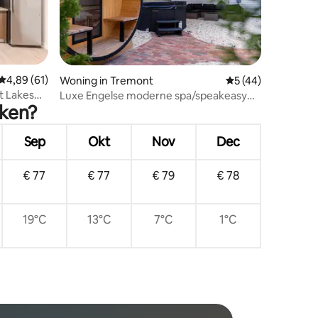
ecensies
Gemiddelde beoordeling van 4,89 op 5, 61 recensies
4,89 (61)
Woning in Tremont
Gemiddelde beoorde
5 (44)
t Lakes
Luxe Engelse moderne spa/speakeasy
eken?
|Corning Manor
Sep
Okt
Nov
Dec
€ 77
€ 77
€ 79
€ 78
19°C
13°C
7°C
1°C