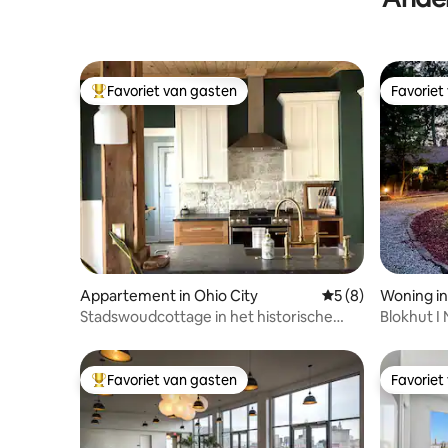
Favoriet van gasten
Favoriet
Topfavoriet van gasten
Favoriet
Appartement in Ohio City
Gemiddelde beoord
5 (8)
Woning in
Stadswoudcottage in het historische
Blokhut I 
Ohio City
Gazebo
Favoriet van gasten
Favoriet
Topfavoriet van gasten
Favoriet