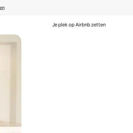
ven
Je plek op Airbnb zetten
en of swipen.