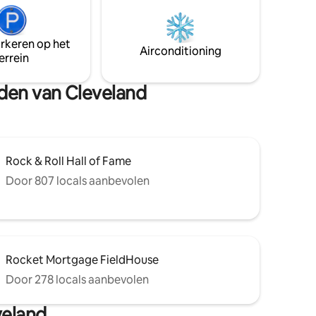
romerige
r
arkeren op het
 van
Airconditioning
errein
midden
.
eden van Cleveland
Rock & Roll Hall of Fame
Door 807 locals aanbevolen
Rocket Mortgage FieldHouse
Door 278 locals aanbevolen
veland