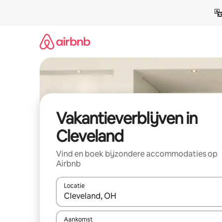
Ga
direct
naar
inhoud
Vakantieverblijven in
Cleveland
Vind en boek bijzondere accommodaties op
Airbnb
Locatie
Wanneer er resultaten beschikbaar zijn, maak je 
Aankomst