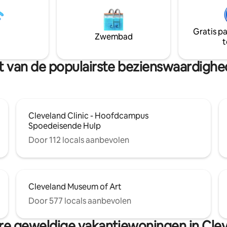
de omliggende wilde dieren. D
zonsondergangen. HET INTERIEUR - Het
zorgvuldig ontworpen interieu
Gratis p
combineert de tijdloze charme
Zwembad
t
moderne architectuur uit het 
van de eeuw met high-end luxe
urt van de populairste bezienswaardigh
Cleveland Clinic - Hoofdcampus
Spoedeisende Hulp
Door 112 locals aanbevolen
Cleveland Museum of Art
Door 577 locals aanbevolen
e geweldige vakantiewoningen in Cle