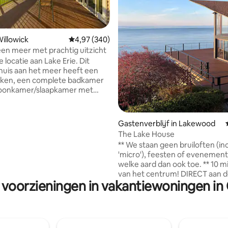
g van 4,85 op 5, 80 recensies
Willowick
Gemiddelde beoordeling van 4,97 op 5, 340 r
4,97 (340)
een meer met prachtig uitzicht
locatie aan Lake Erie. Dit
 huis aan het meer heeft een
uken, een complete badkamer
oonkamer/slaapkamer met
zichzelf af,
nt genieten van je afzondering,
wonen op ongeveer 200 meter
Gastenverblijf in Lakewood
dus we kunnen je helpen als je
The Lake House
niet van een
** We staan geen bruiloften (inc
fie op het terras terwijl je
'micro'), feesten of evenemen
tuur kijkt, spectaculaire
welke aard dan ook toe. ** 10 minuten
gangen op de eigen patio en
van het centrum! DIRECT aan de kustlijn
alt met de geluiden van het
 voorzieningen in vakantiewoningen in
van Lake Erie, vrijdragend bov
zult versteld staan van de
water. Helemaal privé aan het 
d en rust van dit geweldige
Ervaar het geluid van de golve
echt ontspannen uitje. HET UITZICHT -
Panoramisch uitzicht op het E