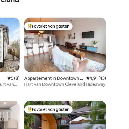
Favoriet van gasten
Topfavoriet van gasten
Gemiddelde beoordeling van 5 op 5, 8 recensies
5 (8)
Appartement in Downtown C
Gemiddelde beoordeli
4,91 (43)
leveland
uurt van
Hart van Downtown Cleveland Hideaway
ecensies
Favoriet van gasten
Topfavoriet van gasten