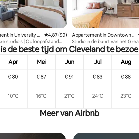
eling van 5 op 5, 6 recensies
nt in University Ci
Gemiddelde beoordeling van 4,87 op 5, 99 r
4,87 (99)
Appartement in Downtown C
leveland
xe studio's | Op loopafstand
Studio in de buurt van het Grea
is de beste tijd om Cleveland te bezo
eveland Clinic
Science Center
Apr
Mei
Jun
Jul
Aug
€ 80
€ 87
€ 91
€ 83
€ 88
10°C
16°C
21°C
24°C
23°C
Meer van Airbnb