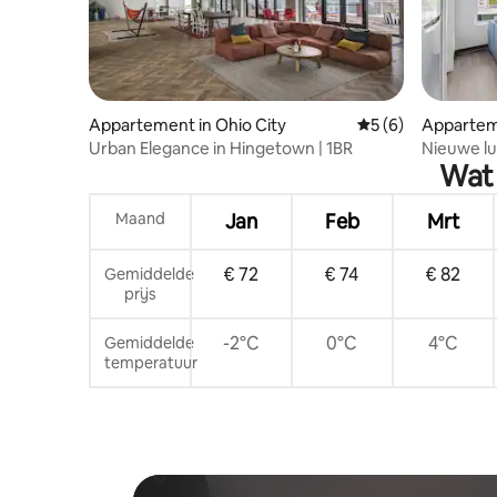
Appartement in Ohio City
Gemiddelde beoord
5 (6)
Apparteme
rcle
Urban Elegance in Hingetown | 1BR
Nieuwe lu
Wat 
van de Cl
Maand
Jan
Feb
Mrt
€ 72
€ 74
€ 82
Gemiddelde
prijs
-2°C
0°C
4°C
Gemiddelde
temperatuur