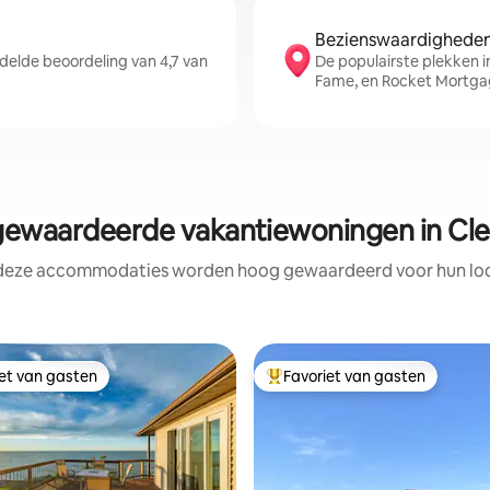
Bezienswaardigheden 
elde beoordeling van 4,7 van
De populairste plekken in
Fame, en Rocket Mortga
ewaardeerde vakantiewoningen in Cle
 deze accommodaties worden hoog gewaardeerd voor hun loca
iet van gasten
Favoriet van gasten
iet van gasten
Topfavoriet van gasten