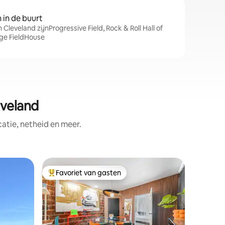
in de buurt
 Cleveland zijnProgressive Field, Rock & Roll Hall of
ge FieldHouse
veland
tie, netheid en meer.
Apparte
Favoriet van gasten
Favorie
Topfavoriet van gasten
Favorie
leveland
Luxe ap
dak, bubb
Deze stij
eclectisc
zichtbare
indeling.