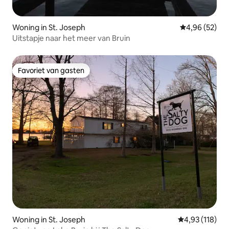
Woning in St. Joseph
Gemiddelde be
4,96 (52)
Uitstapje naar het meer van Bruin
Favoriet van gasten
Favoriet van gasten
Woning in St. Joseph
Gemiddelde beo
4,93 (118)