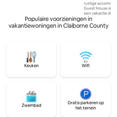
herinneringen te maken - je verblijf aan
rustige accommoda
het meer wacht op je!
Guest House is ee
een vakantie door
Populaire voorzieningen in
familie en vriend
zwemmen, vissen,
vakantiewoningen in Claiborne County
ontspannen op de
prachtige veranda
gastenverblijf. Wij
Hwy 65 ongeveer 3
van Natchez, MS e
ten zuiden van Vic
ligt in Tensas Pari
Neem een kijkje bi
Keuken
Wifi
vinden om je te o
vakantieverblijf!
Gratis parkeren op
Zwembad
het terrein