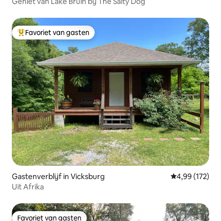
Geniet van Lake Bruin bij The Salty Dog
Favoriet van gasten
Topfavoriet van gasten
Gastenverblijf in Vicksburg
Gemiddelde beo
4,99 (172)
Uit Afrika
Favoriet van gasten