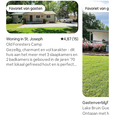
Favoriet van gasten
Favoriet van gas
Favoriet van gasten
Favoriet van gas
Woning in St. Joseph
Gemiddelde beoordeling van 4,
4,87 (15)
Old Foresters Camp
Gezellig, charmant en vol karakter - dit
huis aan het meer met 3 slaapkamers en
2 badkamers is gebouwd in de jaren '70
met lokaal gefreesd hout en is perfect
voor familieplezier. Slaapplaatsen voor
10 personen met een kingsize bed, een
queensize bed, twee stapelbedden en
een slaapbank. Geniet van wifi,
wasmachine/droger, tankloze boiler en
een afgeschermde veranda om te
ontspannen. Vis of zwem vanaf de
Gastenverblijf in 
privésteiger, compleet met
Lake Bruin Guest
stopcontacten en een wastafel.
Eenvoudig, vredig en gemaakt om
Ontspan met het h