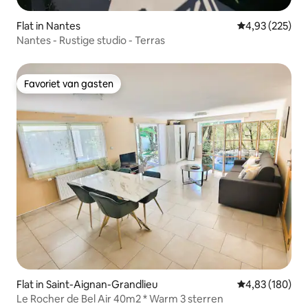
Flat in Nantes
Gemiddelde beo
4,93 (225)
Nantes - Rustige studio - Terras
Favoriet van gasten
Favoriet van gasten
Flat in Saint-Aignan-Grandlieu
Gemiddelde beo
4,83 (180)
Le Rocher de Bel Air 40m2 * Warm 3 sterren