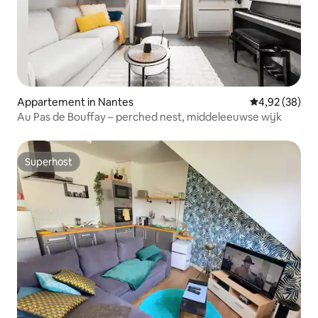
Appartement in Nantes
Gemiddelde be
4,92 (38)
Au Pas de Bouffay – perched nest, middeleeuwse wijk
Superhost
Superhost