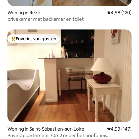
Woning in Rezé
Gemiddelde beo
4,98 (120)
privékamer met badkamer en toilet
Favoriet van gasten
Topfavoriet van gasten
Woning in Saint-Sébastien-sur-Loire
Gemiddelde beo
4,99 (147)
Privé-appartement 70m2 onder het hoofdhuis...