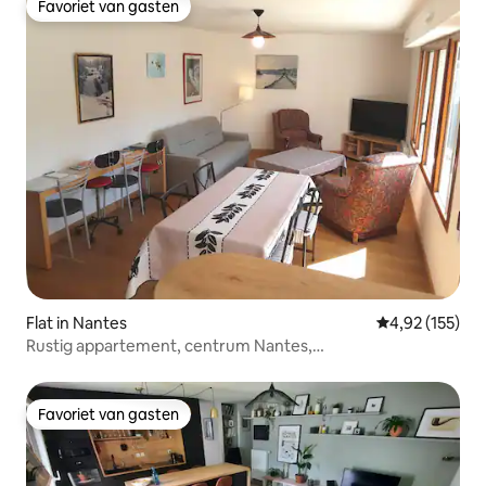
Favoriet van gasten
Favoriet van gasten
Flat in Nantes
Gemiddelde beo
4,92 (155)
Rustig appartement, centrum Nantes,
parkeerplaats/balkon
Favoriet van gasten
Favoriet van gasten