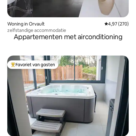
Woning in Orvault
Gemiddelde beo
4,97 (270)
zelfstandige accommodatie
Appartementen met airconditioning
Favoriet van gasten
Topfavoriet van gasten