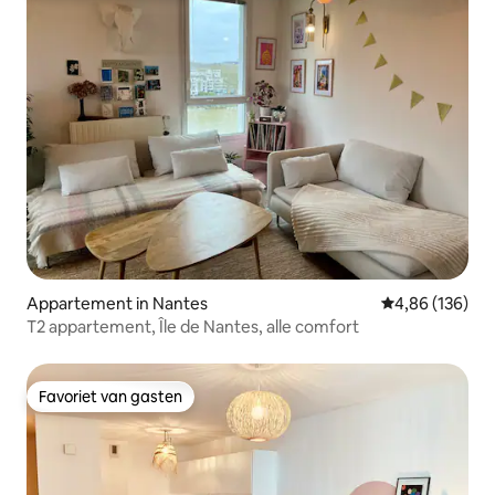
Appartement in Nantes
Gemiddelde beo
4,86 (136)
T2 appartement, Île de Nantes, alle comfort
Favoriet van gasten
Favoriet van gasten