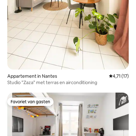
Appartement in Nantes
Gemiddelde b
4,71 (17)
Studio "Zaza" met terras en airconditioning
Favoriet van gasten
Favoriet van gasten