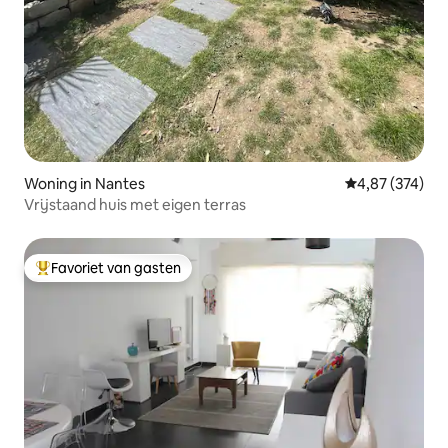
Woning in Nantes
Gemiddelde beo
4,87 (374)
Vrijstaand huis met eigen terras
Favoriet van gasten
Topfavoriet van gasten