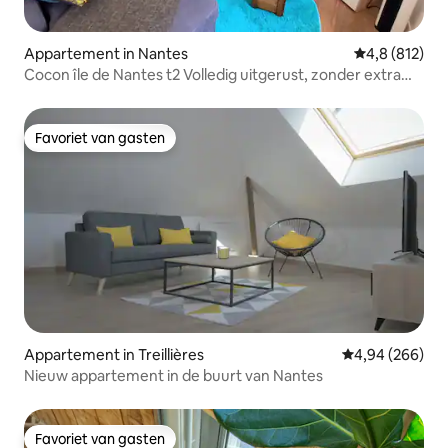
Appartement in Nantes
Gemiddelde be
4,8 (812)
Cocon île de Nantes t2 Volledig uitgerust, zonder extra
kosten
Favoriet van gasten
Favoriet van gasten
Appartement in Treillières
Gemiddelde beo
4,94 (266)
Nieuw appartement in de buurt van Nantes
Favoriet van gasten
Favoriet van gasten