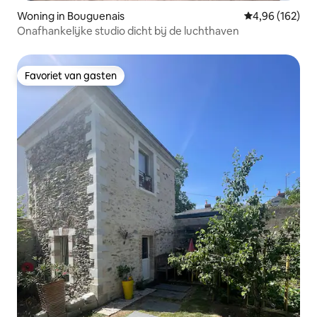
Woning in Bouguenais
Gemiddelde beo
4,96 (162)
Onafhankelijke studio dicht bij de luchthaven
Favoriet van gasten
Favoriet van gasten