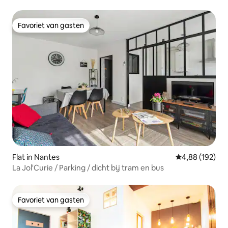
Favoriet van gasten
Favoriet van gasten
Flat in Nantes
Gemiddelde beo
4,88 (192)
La Jol'Curie / Parking / dicht bij tram en bus
Favoriet van gasten
Favoriet van gasten