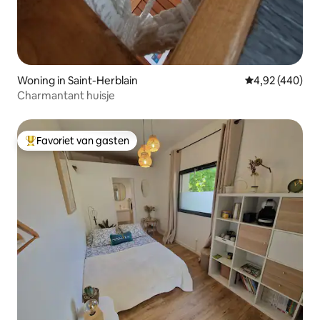
Woning in Saint-Herblain
Gemiddelde beo
4,92 (440)
Charmantant huisje
Favoriet van gasten
Topfavoriet van gasten