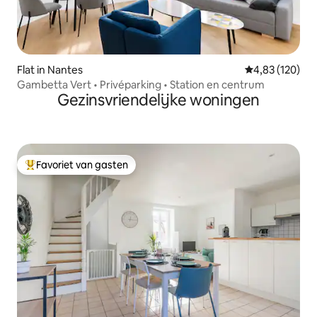
Flat in Nantes
Gemiddelde beo
4,83 (120)
Gambetta Vert • Privéparking • Station en centrum
Gezinsvriendelijke woningen
Favoriet van gasten
Topfavoriet van gasten