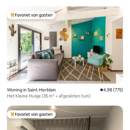
Favoriet van gasten
Topfavoriet van gasten
Woning in Saint-Herblain
Gemiddelde beo
4,98 (775)
Het Kleine Huisje (35 m² + afgesloten tuin)
Favoriet van gasten
Topfavoriet van gasten