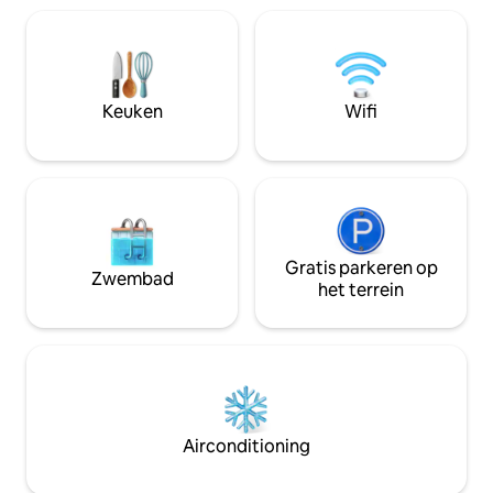
uitstekende bakke
minder dan 1 minuut en een tramlijn tot
Openbaar vervoer
5 minuten. De zuidelijke ligging en de
afstand. "Lieu Uni
ligging op een prachtige binnenplaats
luchthavenshuttle
maken deze plek lichtgevend en
afstand.
rustgevend.
Keuken
Wifi
Gratis parkeren op
Zwembad
het terrein
Airconditioning