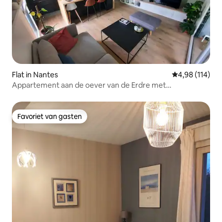
Flat in Nantes
Gemiddelde beo
4,98 (114)
Appartement aan de oever van de Erdre met
parkeerplaats
Favoriet van gasten
Favoriet van gasten