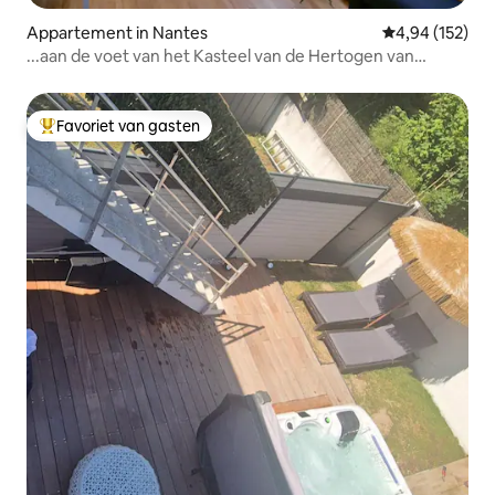
Appartement in Nantes
Gemiddelde beo
4,94 (152)
...aan de voet van het Kasteel van de Hertogen van
Bretagne
Favoriet van gasten
Topfavoriet van gasten