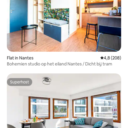
Flat in Nantes
Gemiddelde be
4,8 (208)
Bohemien studio op het eiland Nantes / Dicht bij tram
Superhost
Superhost