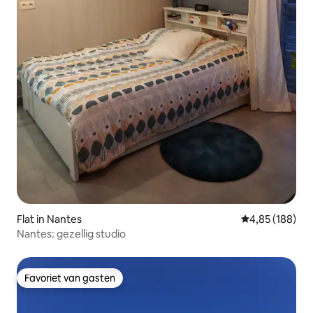
Flat in Nantes
Gemiddelde beo
4,85 (188)
Nantes: gezellig studio
Favoriet van gasten
Favoriet van gasten