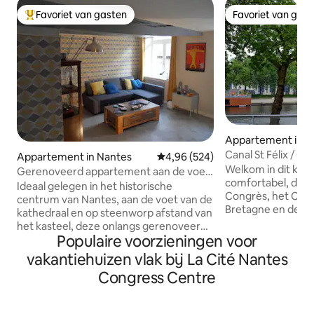
Favoriet van gasten
Favoriet van gas
Topfavoriet van gasten
Favoriet van gas
Appartement in N
Canal St Félix / Ci
Appartement in Nantes
Gemiddelde beoordeling van 4,9
4,96 (524)
parkeerplaats
Welkom in dit kle
Gerenoveerd appartement aan de voet
comfortabel, dicht
van de kathedraal
Ideaal gelegen in het historische
Congrès, het Châ
centrum van Nantes, aan de voet van de
Bretagne en de Li
kathedraal en op steenworp afstand van
terras heb je een 
het kasteel, deze onlangs gerenoveerde
Saint-Félix-kanaal
Populaire voorzieningen voor
cocooning is ideaal voor het verkennen
bezienswaardighei
van de stad met zijn monumenten,
vakantiehuizen vlak bij La Cité Nantes
zakenreizen. Veilige parkeerplaats in de
musea, winkels, restaurants en bars. .. 10
Congress Centre
kelder. Cité des Co
minuten lopen van het treinstation,
minuten lopen. Tr
geen behoefte aan een auto voor uw
minuten loopafsta
verblijf; Niet minder dan 5 buslijnen tot