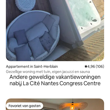
Appartement in Saint-Herblain
Gemiddelde beo
4,96 (106)
Gezellige woning met tuin, eigen jacuzzi en sauna
Andere geweldige vakantiewoningen
nabij La Cité Nantes Congress Centre
Favoriet van gasten
Favoriet van gasten