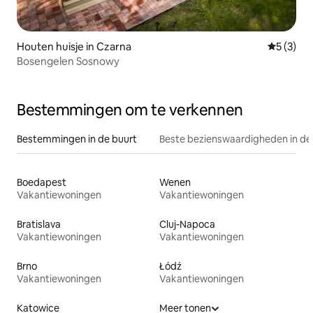
Houten huisje in Czarna
Gemiddeld
5 (3)
Bosengelen Sosnowy
Bestemmingen om te verkennen
Bestemmingen in de buurt
Beste bezienswaardigheden in de
Boedapest
Wenen
Vakantiewoningen
Vakantiewoningen
Bratislava
Cluj-Napoca
Vakantiewoningen
Vakantiewoningen
Brno
Łódź
Vakantiewoningen
Vakantiewoningen
Katowice
Meer tonen