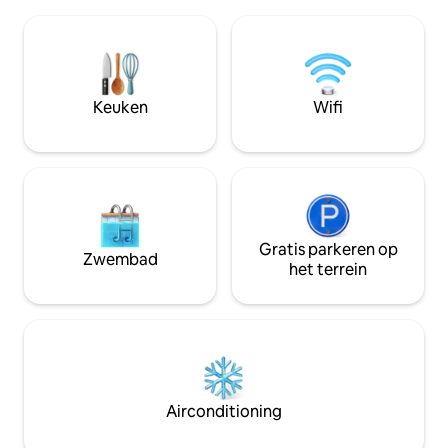
en kampeerplek bij
sterren, als het weer het toelaat. ​Het
met uitzicht op d
blauwe pad ligt op 100 m van het huisje,
waar je 's ochtend
Ostry Wierch 15-25 minuten bergop
koffie of 's avond
door het bos. In de winter alleen
springen bij het B
toegankelijk met sneeuwkettingen.
Keuken
Wifi
Voordeel - geen mobiel netwerkbereik :)
Gratis parkeren op
Zwembad
het terrein
Airconditioning