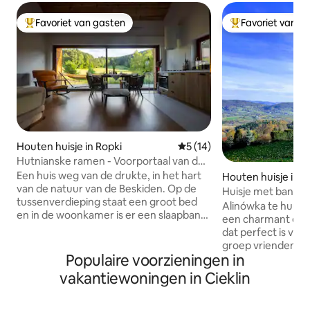
Favoriet van gasten
Favoriet van g
Topfavoriet van gasten
Topfavoriet van 
Houten huisje in Ropki
Gemiddelde beoordeling van
5 (14)
Hutnianske ramen - Voorportaal van de
hemel
Een huis weg van de drukte, in het hart
Houten huisje in K
van de natuur van de Beskiden. ​Op de
Huisje met banya 
tussenverdieping staat een groot bed
Alinówka te huur 
en in de woonkamer is er een slaapbank
een charmant en g
(de slaapkamers zijn niet gescheiden),
dat perfect is voo
een goed uitgeruste keuken, een
groep vrienden die
verwarmd toilet, een projector voor
Populaire voorzieningen in
een rustig uitje m
filmavonden, glasvezelinternet, een
huisje ligt op een
vakantiewoningen in Cieklin
hangmat, een barbecue, een open
velden en bomen. Een omheind terrei
haard en in de winter een slee :) Wij
van 12 hectare me
bieden zalige stilte en onvergetelijke