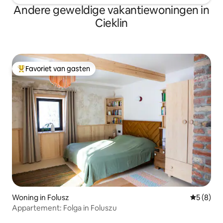
Andere geweldige vakantiewoningen in
Cieklin
Favoriet van gasten
Topfavoriet van gasten
Woning in Folusz
Gemiddeld
5 (8)
Appartement: Folga in Foluszu