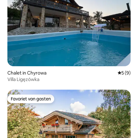
Chalet in Chyrowa
Gemiddeld
5 (9)
Villa Ligęzówka
Favoriet van gasten
Favoriet van gasten