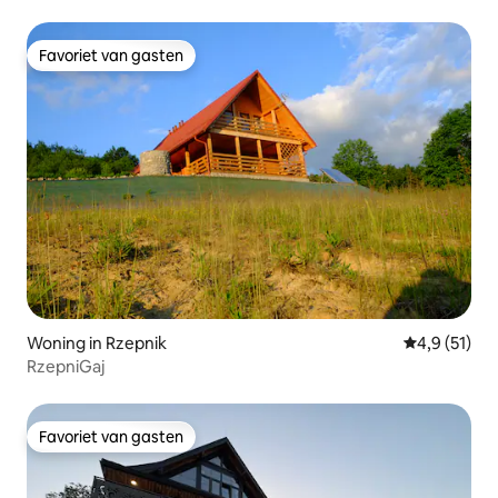
Favoriet van gasten
Favoriet van gasten
Woning in Rzepnik
Gemiddelde 
4,9 (51)
RzepniGaj
Favoriet van gasten
Favoriet van gasten