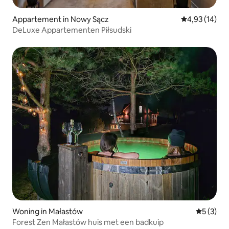
Appartement in Nowy Sącz
Gemiddelde be
4,93 (14)
DeLuxe Appartementen Piłsudski
Woning in Małastów
Gemiddeld
5 (3)
Forest Zen Małastów huis met een badkuip