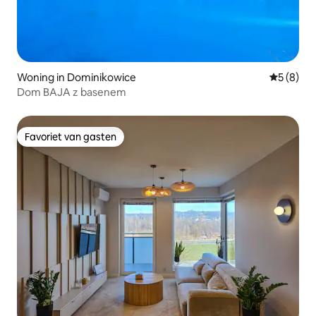
Woning in Dominikowice
Gemiddeld
5 (8)
Dom BAJA z basenem
Favoriet van gasten
Favoriet van gasten