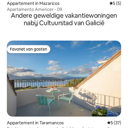
Appartement in Mazaricos
Gemiddeld
5 (5)
Apartamento Amencer - 09
Andere geweldige vakantiewoningen
nabij Cultuurstad van Galicië
Favoriet van gasten
Favoriet van gasten
Appartement in Taramancos
Gemiddelde
5 (37)