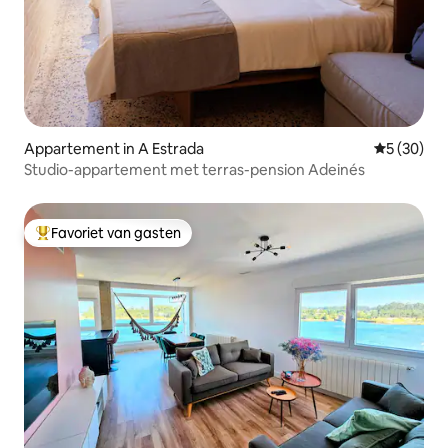
Appartement in A Estrada
Gemiddelde
5 (30)
Studio-appartement met terras-pension Adeinés
Favoriet van gasten
Topfavoriet van gasten