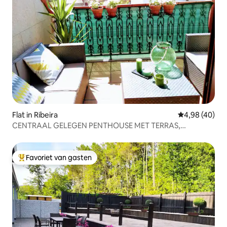
Flat in Ribeira
Gemiddelde be
4,98 (40)
CENTRAAL GELEGEN PENTHOUSE MET TERRAS,
GARAGEPLAATS EN WIFI
Favoriet van gasten
Topfavoriet van gasten