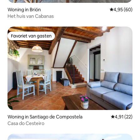
Woning in Brión
Gemiddelde be
4,95 (60)
Het huis van Cabanas
Favoriet van gasten
Favoriet van gasten
Woning in Santiago de Compostela
Gemiddelde be
4,91 (22)
Casa do Cesteiro