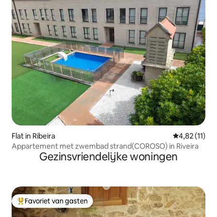
Flat in Ribeira
Gemiddelde b
4,82 (11)
Appartement met zwembad strand(COROSO) in Riveira
Gezinsvriendelijke woningen
Favoriet van gasten
Topfavoriet van gasten