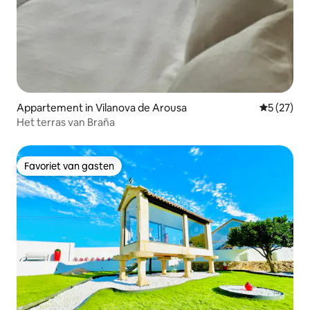
Appartement in Vilanova de Arousa
Gemiddelde
5 (27)
Het terras van Braña
Favoriet van gasten
Favoriet van gasten