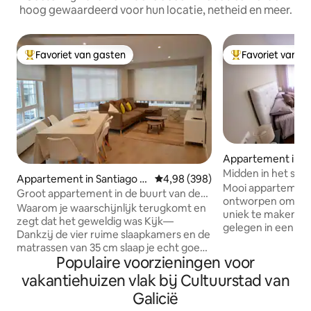
hoog gewaardeerd voor hun locatie, netheid en meer.
Favoriet van gasten
Favoriet van g
Topfavoriet van gasten
Topfavoriet van 
Appartement in Sa
e Compostela
Midden in het sta
Appartement in Santiago d
Gemiddelde beoordeling van 4,9
4,98 (398)
intermodaal statio
Mooi appartement
e Compostela
Groot appartement in de buurt van de
ontworpen om je v
kathedraal (10 min)
Waarom je waarschijnlijk terugkomt en
uniek te maken. 'A
zegt dat het geweldig was Kijk—
gelegen in een van 
Dankzij de vier ruime slaapkamers en de
en meest centrale
matrassen van 35 cm slaap je echt goed.
stad: naast het In
Populaire voorzieningen voor
Niet 'best', maar echt diepe rust. Dankzij
trein-bus-taxi (Ma
de twee volledige badkamers met
vakantiehuizen vlak bij Cultuurstad van
In de buurt van he
douche hoef je niet te wachten, is er
kun je op 10 minu
Galicië
geen stress en zijn er geen planningen.
het historische c