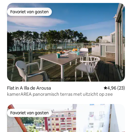
Favoriet van gasten
Favoriet van gasten
Flat in A Illa de Arousa
Gemiddelde be
4,96 (23)
kamerAREA panoramisch terras met uitzicht op zee
Favoriet van gasten
Favoriet van gasten