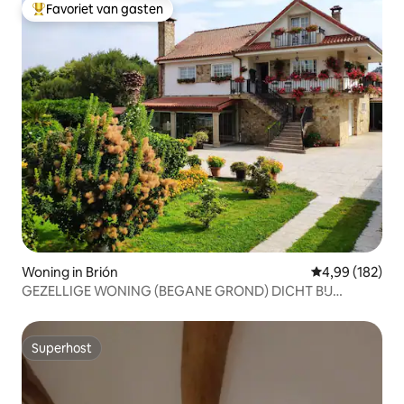
Favoriet van gasten
Topfavoriet van gasten
Woning in Brión
Gemiddelde beo
4,99 (182)
GEZELLIGE WONING (BEGANE GROND) DICHT BIJ
SANTIAGO
Superhost
Superhost