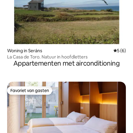
Woning in Seráns
Gemiddeld
5 (6)
La Casa de Toro. Natuur in hoofdletters
Appartementen met airconditioning
Favoriet van gasten
Favoriet van gasten