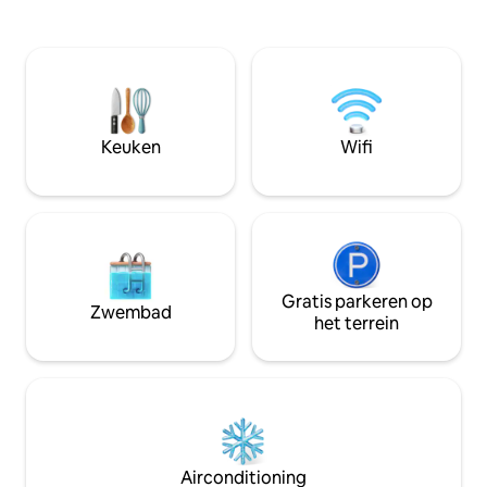
De open woonkamer en keuken worden
kathedraal. Het bi
jouw uitvalsbasis: ontbijten, de dag
parkeergelegenhe
plannen of lange gesprekken voeren op
50m2 gebied vind 
een grote, comfortabele bank. Je
ziekenhuizen, een
vergeet de auto. Alles is te voet
verschillende rest
bereikbaar. En de bijzondere plekken?
Wel, die gaan we je laten zien.
Keuken
Wifi
Gratis parkeren op
Zwembad
het terrein
Airconditioning