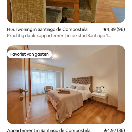
Huurwoning in Santiago de Compostela
Gemiddelde be
4,89 (96)
Prachtig duplexappartement in de stad Santiago 1...
Favoriet van gasten
Favoriet van gasten
Appartement in Santiago de Compostela
Gemiddelde be
4,97 (36)