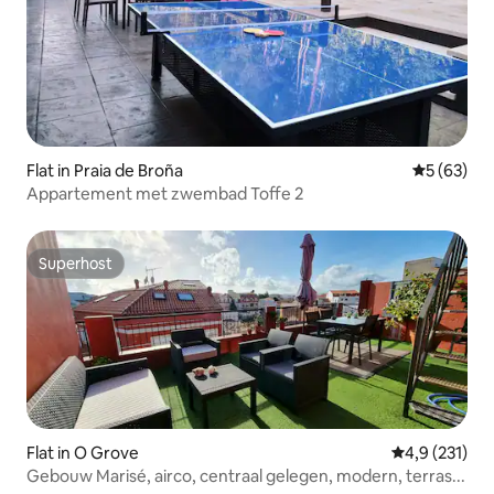
Flat in Praia de Broña
Gemiddelde
5 (63)
Appartement met zwembad Toffe 2
Superhost
Superhost
Flat in O Grove
Gemiddelde be
4,9 (231)
Gebouw Marisé, airco, centraal gelegen, modern, terras...