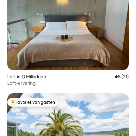
Loft in O Milladoiro
Gemiddeld
5 (21)
Loft-ervaring
Favoriet van gasten
Topfavoriet van gasten