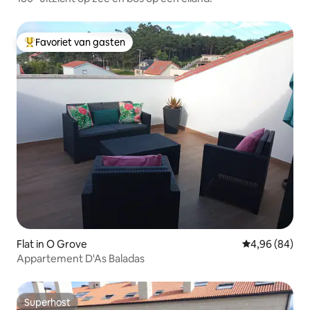
Favoriet van gasten
Topfavoriet van gasten
Flat in O Grove
Gemiddelde be
4,96 (84)
Appartement D'As Baladas
Superhost
Superhost