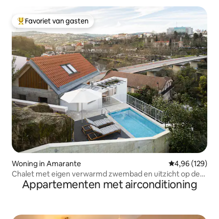
Favoriet van gasten
Topfavoriet van gasten
Woning in Amarante
Gemiddelde beo
4,96 (129)
Chalet met eigen verwarmd zwembad en uitzicht op de
Appartementen met airconditioning
rivier