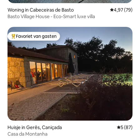
Woning in Cabeceiras de Basto
Gemiddelde be
4,97 (79)
Basto Village House - Eco-Smart luxe villa
Favoriet van gasten
Topfavoriet van gasten
Huisje in Gerês, Caniçada
Gemiddelde
5 (87)
Casa da Montanha