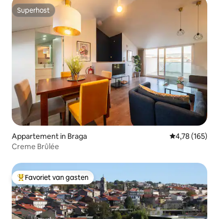
Superhost
Superhost
Appartement in Braga
Gemiddelde beo
4,78 (165)
Creme Brûlée
Favoriet van gasten
Topfavoriet van gasten