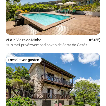
Villa in Vieira do Minho
Gemiddelde
5 (55)
Huis met privézwembad boven de Serra do Gerês
Favoriet van gasten
Favoriet van gasten