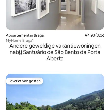
Appartement in Braga
Gemiddelde beo
4,93 (326)
MyHome Braga1
Andere geweldige vakantiewoningen
nabij Santuário de São Bento da Porta
Aberta
Favoriet van gasten
Favoriet van gasten