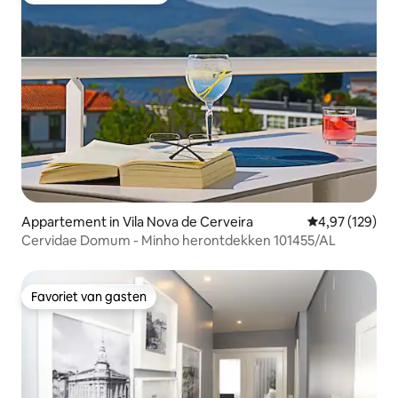
Appartement in Vila Nova de Cerveira
Gemiddelde beo
4,97 (129)
Cervidae Domum - Minho herontdekken 101455/AL
Favoriet van gasten
Favoriet van gasten