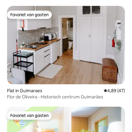
Favoriet van gasten
Favoriet van gasten
Flat in Guimaraes
Gemiddelde be
4,89 (47)
Flor de Oliveira - Historisch centrum Guimarães
Favoriet van gasten
Favoriet van gasten