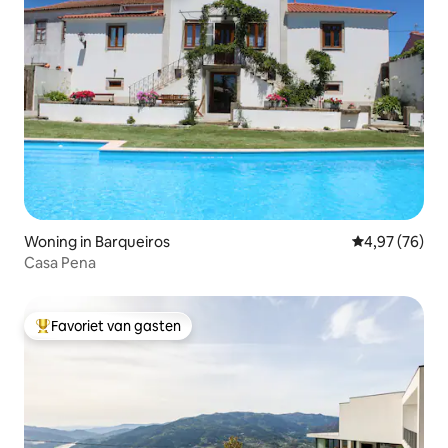
Woning in Barqueiros
Gemiddelde be
4,97 (76)
Casa Pena
Favoriet van gasten
Topfavoriet van gasten