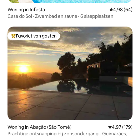
Woning in Infesta
Gemiddelde be
4,98 (64)
Casa do Sol · Zwembad en sauna · 6 slaapplaatsen
Favoriet van gasten
Topfavoriet van gasten
Woning in Abação (São Tomé)
Gemiddelde beo
4,97 (179)
Prachtige ontsnapping bij zonsondergang - Guimarães,
30 minuten Oporto