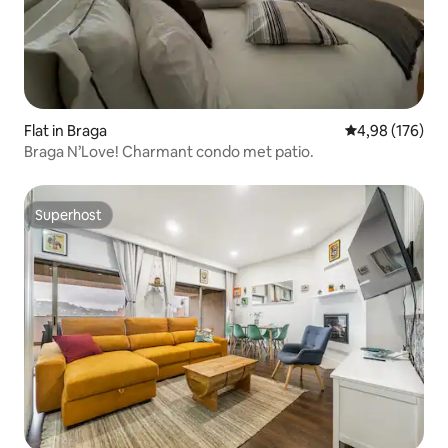
Flat in Braga
Gemiddelde beo
4,98 (176)
Braga N’Love! Charmant condo met patio.
Superhost
Superhost