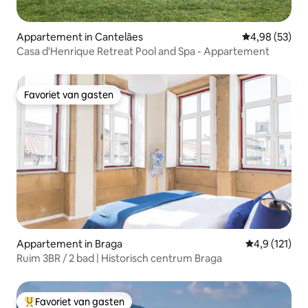
Appartement in Cantelães
Gemiddelde be
4,98 (53)
Casa d'Henrique Retreat Pool and Spa - Appartement
Favoriet van gasten
Favoriet van gasten
Appartement in Braga
Gemiddelde b
4,9 (121)
Ruim 3BR / 2 bad | Historisch centrum Braga
Favoriet van gasten
Topfavoriet van gasten