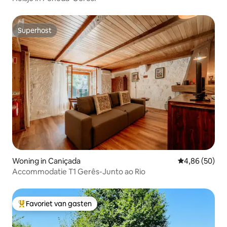
Superhost
Superhost
Woning in Caniçada
Gemiddelde be
4,86 (50)
Accommodatie T1 Gerês-Junto ao Rio
Favoriet van gasten
Topfavoriet van gasten