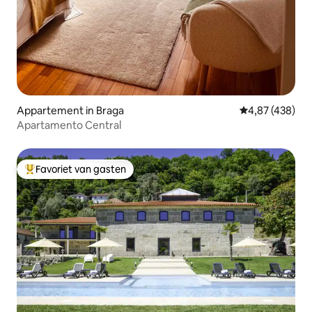
Appartement in Braga
Gemiddelde beo
4,87 (438)
Apartamento Central
Favoriet van gasten
Topfavoriet van gasten