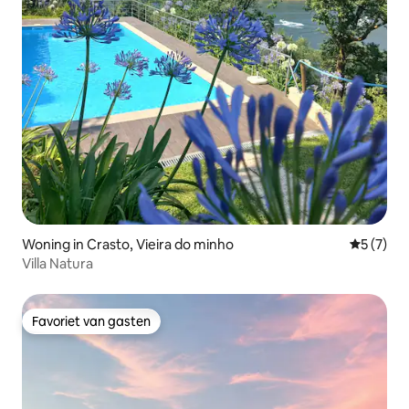
Woning in Crasto, Vieira do minho
Gemiddeld
5 (7)
Villa Natura
Favoriet van gasten
Favoriet van gasten