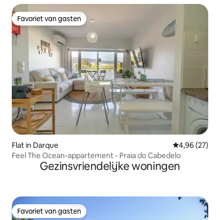
Favoriet van gasten
Favoriet van gasten
Flat in Darque
Gemiddelde be
4,96 (27)
Feel The Ocean-appartement - Praia do Cabedelo
Gezinsvriendelijke woningen
Favoriet van gasten
Favoriet van gasten