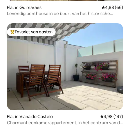
Flat in Guimaraes
Gemiddelde be
4,88 (66)
Levendig penthouse in de buurt van het historische
Guimarães
Favoriet van gasten
Topfavoriet van gasten
Flat in Viana do Castelo
Gemiddelde beo
4,98 (147)
Charmant eenkamerappartement, in het centrum van de
stad.