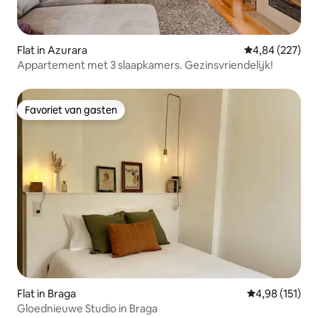
Flat in Azurara
Gemiddelde beo
4,84 (227)
Appartement met 3 slaapkamers. Gezinsvriendelijk!
Favoriet van gasten
Favoriet van gasten
Flat in Braga
Gemiddelde beo
4,98 (151)
Gloednieuwe Studio in Braga