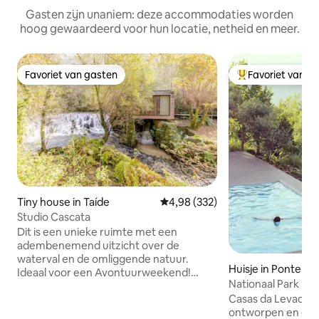
Gasten zijn unaniem: deze accommodaties worden
hoog gewaardeerd voor hun locatie, netheid en meer.
Favoriet van gasten
Favoriet van g
Favoriet van gasten
Topfavoriet van 
Tiny house in Taíde
Gemiddelde beoordeling van 4,9
4,98 (332)
Studio Cascata
Dit is een unieke ruimte met een
adembenemend uitzicht over de
waterval en de omliggende natuur.
Huisje in Ponte da
Ideaal voor een Avontuurweekend!
Nationaal Park Pe
Bereid je voor op een laag mobiel
da LevadaT2
Casas da Levada z
netwerk en trage wifi, omdat de locatie
ontworpen en ge
geïsoleerd is. Aan de andere kant krijgt