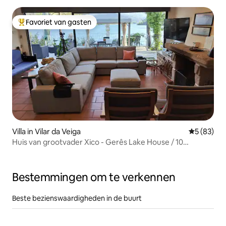
Favoriet van gasten
Topfavoriet van gasten
Villa in Vilar da Veiga
Gemiddelde
5 (83)
Huis van grootvader Xico - Gerês Lake House / 10
personen
Bestemmingen om te verkennen
Beste bezienswaardigheden in de buurt