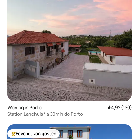
Woning in Porto
Gemiddelde beo
4,92 (130)
Station Landhuis * a 30min do Porto
Favoriet van gasten
Topfavoriet van gasten