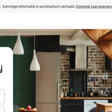
Sommige informatie is automatisch vertaald. 
Originele taal weerge
j
een keuze met je de pijltjestoetsen omhoog en omlaag, óf door te tikk