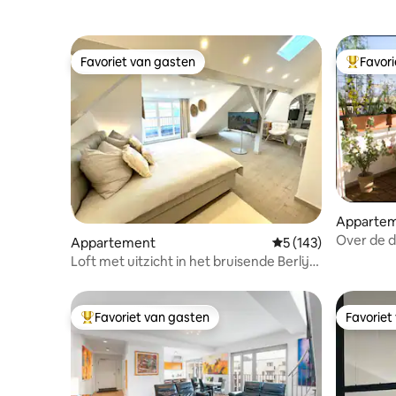
Favoriet van gasten
Favor
Favoriet van gasten
Topfavor
Apparte
Over de da
Appartement
Gemiddelde beoordel
5 (143)
Netflix
Loft met uitzicht in het bruisende Berlijn
Mitte!
Favoriet van gasten
Favoriet
Topfavoriet van gasten
Favoriet