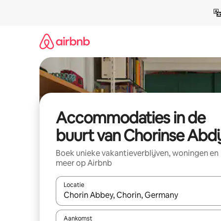
Ga
direct
naar
inhoud
Accommodaties in de
buurt van Chorinse Abdi
Boek unieke vakantieverblijven, woningen en
meer op Airbnb
Locatie
Wanneer er resultaten beschikbaar zijn, maak je 
Aankomst