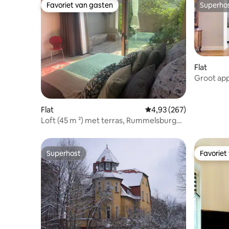
Favoriet van gasten
Superho
Favoriet van gasten
Superho
Flat
Groot app
Berlijn.
Flat
Gemiddelde beoordeling
4,93 (267)
Loft (45 m ²) met terras, Rummelsburg
Bay
Superhost
Favoriet
Superhost
Favoriet