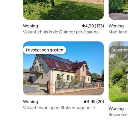
Woning
Gemiddelde beoordeling
4,99 (133)
Woning
Vakantiehuis in de Quince/ privé sauna-in
Mooi landh
IHLOW
Favoriet van gasten
Superho
Favoriet van gasten
Superho
Woning
Gemiddelde beoordelin
4,95 (20)
Vakantiewoningen Stolzenhagener 7
Woning
Boswoning
Märkisch