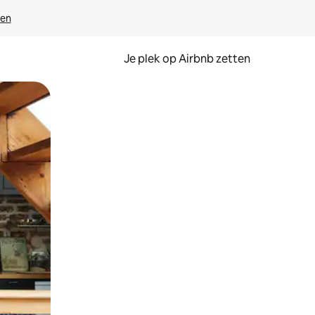
ven
Je plek op Airbnb zetten
en of swipen.