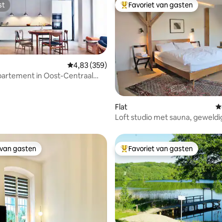
st
Favoriet van gasten
st
Topfavoriet van gasten
Gemiddelde beoordeling van 4,83 op 5, 359 r
4,83 (359)
artement in Oost-Centraal
 van 4,93 op 5, 267 recensies
Flat
G
Loft studio met sauna, geweldi
 van gasten
Favoriet van gasten
 van gasten
Topfavoriet van gasten