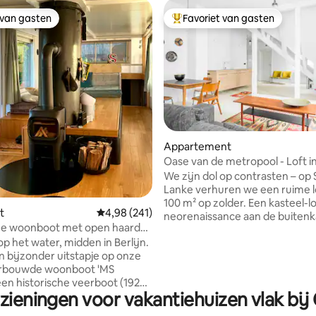
 van gasten
Favoriet van gasten
 van gasten
Topfavoriet van gasten
 van 4,98 op 5, 115 recensies
Appartement
Oase van de metropool - Loft i
kasteel Lanke
We zijn dol op contrasten – op 
Lanke verhuren we een ruime l
100 m² op zolder. Een kasteel-lo
t
Gemiddelde beoordeling van 4,98 op 5, 241 r
4,98 (241)
neorenaissance aan de buitenk
che woonboot met open haard
ingetogen minimalisme aan de
ele sauna
op het water, midden in Berlijn.
binnenkant. Stedelijk woonco
n bijzonder uitstapje op onze
ontmoet de weelderige natuur
verbouwde woonboot 'MS
Barnim Nature Park. Samen cr
een historische veerboot (1925)
de perfecte setting om te ruste
zieningen voor vakantiehuizen vlak bij
mgebouwd tot een hoogwaardige
ontspannen en tot rust te komen. N
atie voor maximaal vier
de vakantiewoningen herbergt