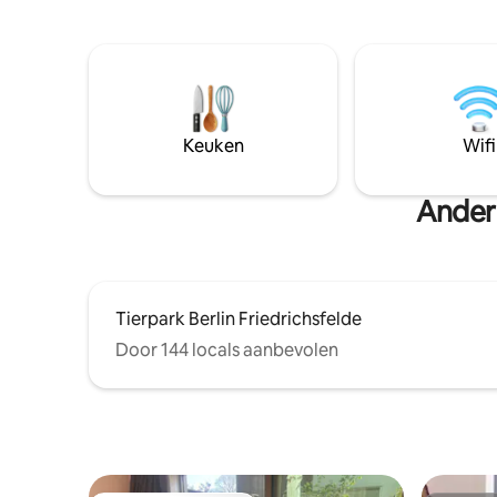
personen
gekoelde drankjes voor een verfrissende
Rummelsbu
vijfsterrenervaring. Deze designcocon
genieten 
heeft ook een regendouche, een
van natuu
chillout-loungeruimte, een kitchenette
stad Berl
en een luxueus kingsize bed. Lees
romantisc
verder:
of tijd me
Keuken
Wifi
een heel 
Andere
Tierpark Berlin Friedrichsfelde
Door 144 locals aanbevolen