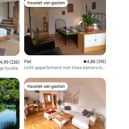
Favoriet van gasten
Favoriet van gasten
ecensies
Flat
Gemiddelde beoordeling
4,86 (316)
emiddelde beoordeling van 4,99 op 5, 226 recensies
4,99 (226)
Licht appartement met twee kamers in
ge locatie
het historische Rixdorf
Favoriet van gasten
Favoriet van gasten