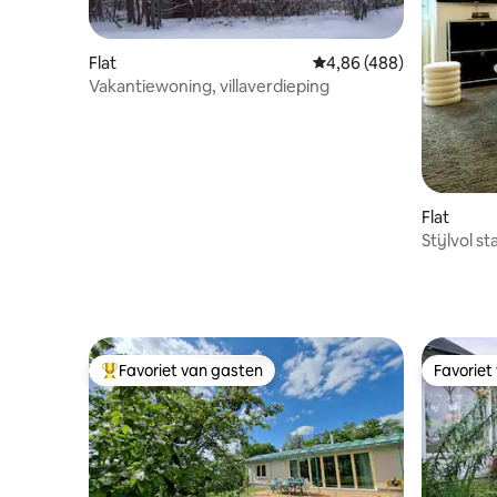
Flat
Gemiddelde beoordeling
4,86 (488)
Vakantiewoning, villaverdieping
Flat
Stijlvol s
Prenzlaue
Favoriet van gasten
Favoriet
Topfavoriet van gasten
Favoriet