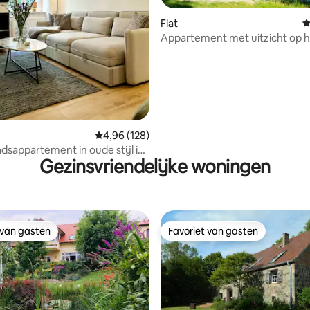
Flat
G
Appartement met uitzicht op 
 van 4,86 op 5, 488 recensies
en een groot balkon
Gemiddelde beoordeling van 4,96 op 5, 128 r
4,96 (128)
tadsappartement in oude stijl in
Gezinsvriendelijke woningen
r Berg
 van gasten
Favoriet van gasten
 van gasten
Favoriet van gasten