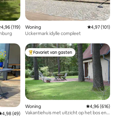
ecensies
emiddelde beoordeling van 4,96 op 5, 119 recensies
4,96 (119)
Woning
Gemiddelde beoordelin
4,97 (101)
enburg
Uckermark idylle compleet
Favoriet van gasten
Topfavoriet van gasten
Woning
Gemiddelde beoordeling
4,96 (616)
Vakantiehuis met uitzicht op het bos en
ecensies
Gemiddelde beoordeling van 4,98 op 5, 49 recensies
4,98 (49)
tuin