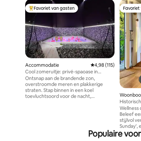
Favoriet van gasten
Favoriet
Topfavoriet van gasten
Favoriet
Accommodatie
Gemiddelde beoordeling
4,98 (115)
Cool zomeruitje: privé-spaoase in
Kreuzberg
Ontsnap aan de brandende zon,
overstroomde meren en plakkerige
straten. Stap binnen in een koel
Woonboo
toevluchtsoord voor de nacht,
Historis
geïsoleerd tegen de zinderende
en option
Wellness 
zomerhitte. Neem een duik in het frisse,
Beleef ee
borrelende water van je eigen jacuzzi
stijlvol 
van 1,80 x 1,80 m. 75 m² absolute
Sunday', 
intimiteit wacht achter
Populaire voor
die is o
verduisteringsgordijnen, met
accommod
sfeerverlichting, koele schaduwen en