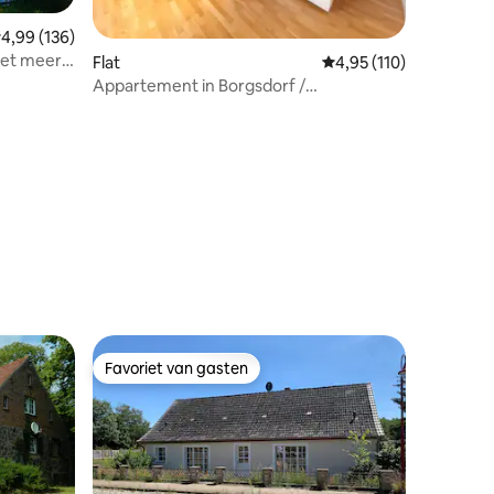
emiddelde beoordeling van 4,99 op 5, 136 recensies
4,99 (136)
het meer
Flat
Gemiddelde beoordelin
4,95 (110)
Appartement in Borgsdorf /
Appartement Briesetal
ecensies
Favoriet van gasten
Favoriet van gasten