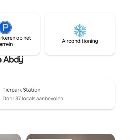
wereldberoemde Glienicke Bridge.
 de
Decennialang tijdens de Koude Oorlog
mtes van
was de brug waar spionnen werden
elkaars
uitgewisseld.
arkeren op het
Airconditioning
errein
e Abdij
Tierpark Station
Door 37 locals aanbevolen