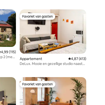
Favoriet van gasten
Favoriet van gasten
emiddelde beoordeling van 4,99 op 5, 115 recensies
4,99 (115)
rp 2 (met
ecensies
Appartement
Gemiddelde beoordelin
4,87 (413)
DeLux. Mooie en gezellige studio naast
Wall Memorial
Favoriet van gasten
Favoriet van gasten