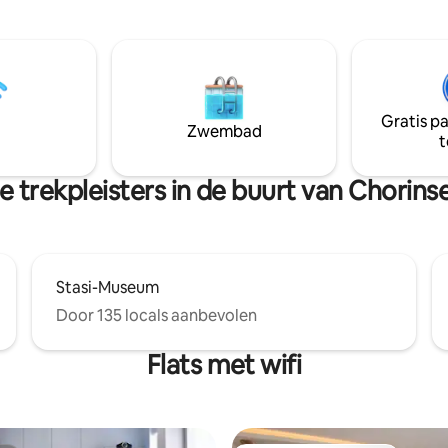
. Gelegen aan de
Lanke op de begane grond ook
rger Bucht, waar je kunt
appartementen en kantoorrui
van de perfecte combinatie
de eigenaars. We respecteren 
r, water en de nabijheid van de
privacy.
ijn. Of het nu gaat om een
h weekend, een korte vakantie
Gratis p
t vrienden, je zult Berlijn vanuit
Zwembad
t
bijzonder perspectief ervaren.
 trekpleisters in de buurt van Chorins
Stasi-Museum
Door 135 locals aanbevolen
Flats met wifi