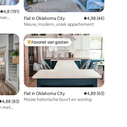
Gemiddelde beoordeling van 4,8 op 5, 191 recensies
4,8 (191)
sman
ecensies
Flat in Oklahoma City
Gemiddelde beoordelin
4,98 (44)
Nieuw, modern, uniek appartement
Favoriet van gasten
Topfavoriet van gasten
Flat in Oklahoma City
Gemiddelde beoordelin
4,89 (63)
Mooie historische buurt en woning
ecensies
Gemiddelde beoordeling van 4,88 op 5, 83 recensies
4,88 (83)
h met