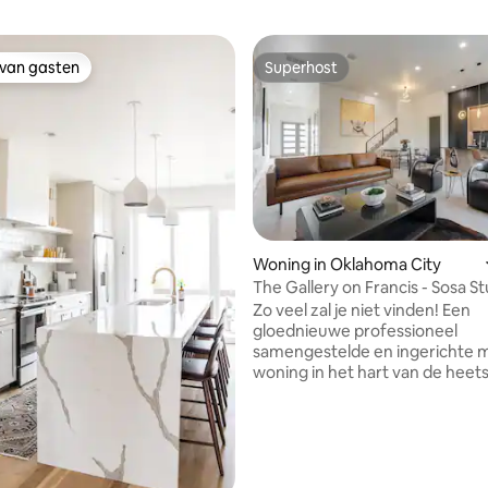
 van gasten
Superhost
 van gasten
Superhost
Woning in Oklahoma City
The Gallery on Francis - Sosa S
Zo veel zal je niet vinden! Een
gloednieuwe professioneel
samengestelde en ingerichte
woning in het hart van de heets
OKC. Slechts enkele minuten (en
beloopbaar) naar alles in het c
wat je kunt zien tijdens het dr
koffie of een cocktail op het 
dakterras. Enorme, open woonruimtes