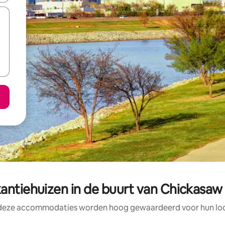
antiehuizen in de buurt van Chickasaw 
 deze accommodaties worden hoog gewaardeerd voor hun loca