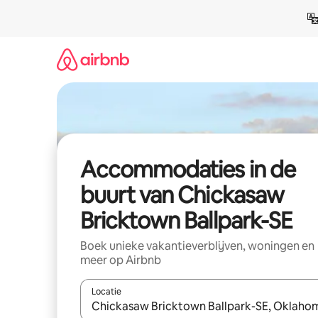
Ga
direct
naar
inhoud
Accommodaties in de
buurt van Chickasaw
Bricktown Ballpark-SE
Boek unieke vakantieverblijven, woningen en
meer op Airbnb
Locatie
Wanneer er resultaten beschikbaar zijn, maak je 