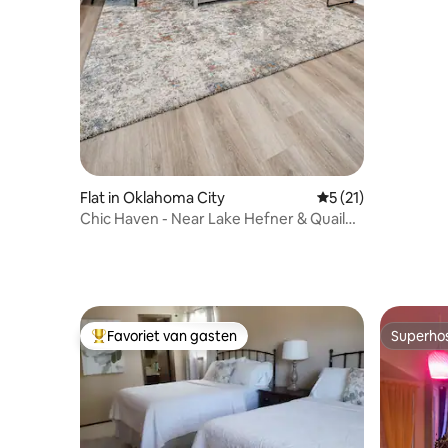
Flat in Oklahoma City
Gemiddelde beoorde
5 (21)
Chic Haven - Near Lake Hefner & Quail
Creek Shops
Favoriet van gasten
Superho
Topfavoriet van gasten
Superho