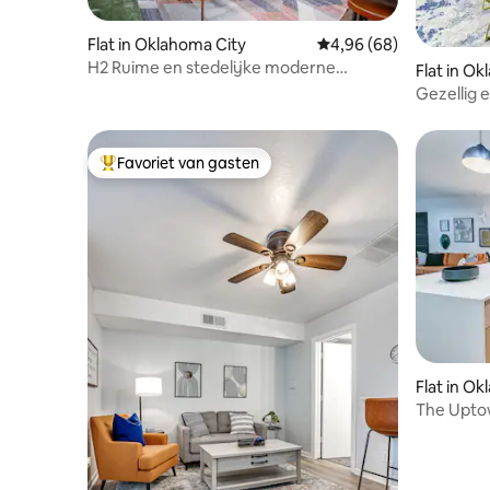
Flat in Oklahoma City
Gemiddelde beoordelin
4,96 (68)
H2 Ruime en stedelijke moderne
Flat in O
appartement - Geweldige locatie!
Gezellig 
Favoriet van gasten
Topfavoriet van gasten
Flat in O
The Uptow
Dineren |