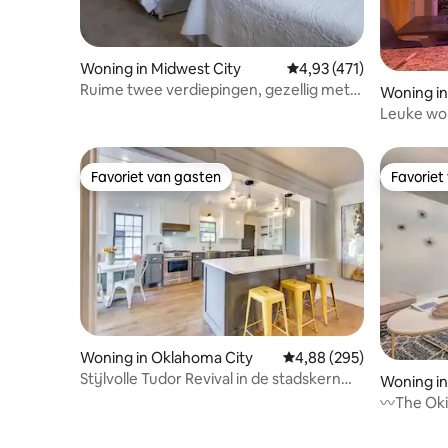
Woning in Midwest City
Gemiddelde beoordeling
4,93 (471)
Ruime twee verdiepingen, gezellig met
Woning i
privézwembad
Leuke wo
extra 's.
Favoriet van gasten
Favoriet
Favoriet van gasten
Favoriet
Woning in Oklahoma City
Gemiddelde beoordeling
4,88 (295)
Stijlvolle Tudor Revival in de stadskern
Woning in
van OKC
〰️The Oki
Bricktow