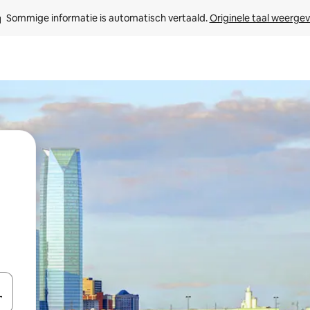
Sommige informatie is automatisch vertaald. 
Originele taal weerge
een keuze met je de pijltjestoetsen omhoog en omlaag, óf door te tikk