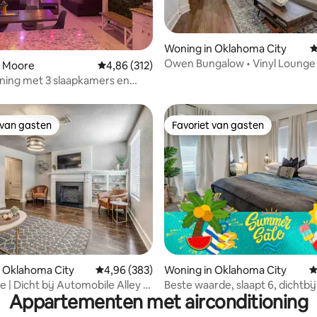
 van 4,93 op 5, 471 recensies
Woning in Oklahoma City
G
Owen Bungalow • Vinyl Lounge
n Moore
Gemiddelde beoordeling van 4,86 op 5, 312 r
4,86 (312)
& OKC Promenade
ning met 3 slaapkamers en
 Goede vibes wachten op je!
 van gasten
Favoriet van gasten
 van gasten
Favoriet van gasten
 van 4,88 op 5, 295 recensies
 Oklahoma City
Gemiddelde beoordeling van 4,96 op 5, 383 r
4,96 (383)
Woning in Oklahoma City
G
e | Dicht bij Automobile Alley &
Beste waarde, slaapt 6, dichtbij
Appartementen met airconditioning
n
centrum en Bricktown