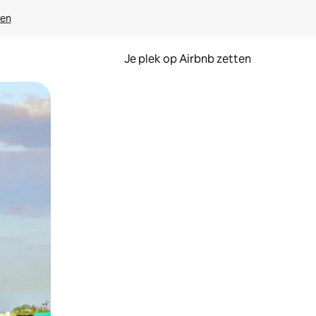
ven
Je plek op Airbnb zetten
en of swipen.