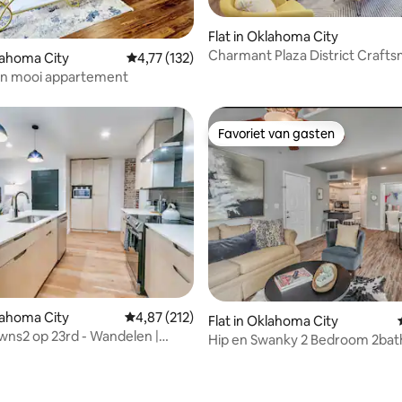
g van 4,96 op 5, 68 recensies
Flat in Oklahoma City
Charmant Plaza District Craft
klahoma City
Gemiddelde beoordeling van 4,77 op 5, 132 r
4,77 (132)
Duplex
en mooi appartement
Favoriet van gasten
Favoriet van gasten
klahoma City
Gemiddelde beoordeling van 4,87 op 5, 212 r
4,87 (212)
Flat in Oklahoma City
ns2 op 23rd - Wandelen |
Hip en Swanky 2 Bedroom 2bat
 Winkelen | Luxe
zwembad!