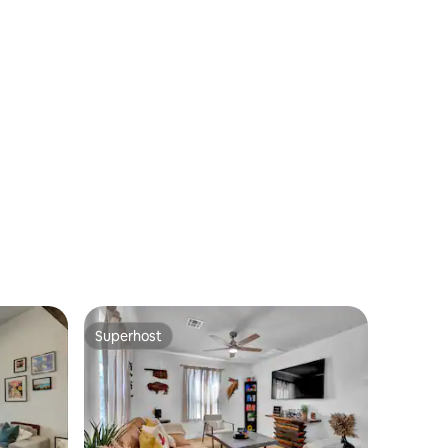
Superhost
Superhost