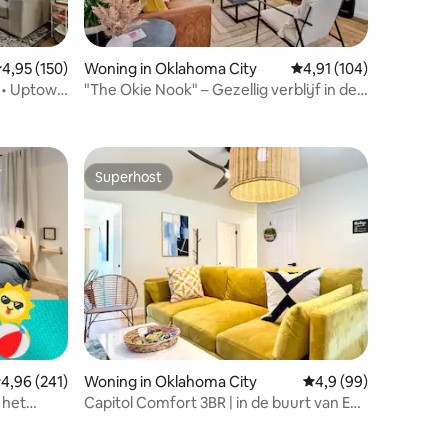
emiddelde beoordeling van 4,95 op 5, 150 recensies
4,95 (150)
Woning in Oklahoma City
Gemiddelde beoordelin
4,91 (104)
 • Uptown
"The Okie Nook" – Gezellig verblijf in de
ecensies
buurt van de luchthaven van OKC
Superhost
Superhost
ecensies
emiddelde beoordeling van 4,96 op 5, 241 recensies
4,96 (241)
Woning in Oklahoma City
Gemiddelde beoordeli
4,9 (99)
 het
Capitol Comfort 3BR | in de buurt van EV-
lader | centrum