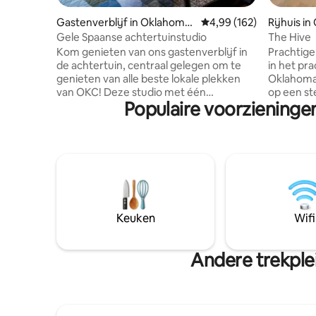
Gastenverblijf in Oklahoma
Gemiddelde beoordeling
4,99 (162)
Rijhuis i
City
Gele Spaanse achtertuinstudio
The Hive
Kom genieten van ons gastenverblijf in
Prachtige
de achtertuin, centraal gelegen om te
in het pra
genieten van alle beste lokale plekken
Oklahoma 
van OKC! Deze studio met één
op een st
Populaire voorzieningen
slaapkamer (250 vierkante voet) is met
eetgeleg
zorg ontworpen om aan alles te denken
sterrenbr
wat je nodig hebt voor een rustgevend
het iconi
verblijf - koffie, snacks, comfortabel
en het wa
beddengoed en meer! Dit pension ligt
Oklahoma 
verscholen achter ons huis en biedt
met twee
extra veiligheid. We bezetten het
design- e
hoofdhuis en de achtertuin. We hebben
slaapkame
een vriendelijke Deense Dog (Winston)
een poede
Keuken
Wifi
die goed gemanierd is en buiten wordt
speciale 
bewaakt. Toegang tot de woning is via
toegang. *
een oprit.
toegestaa
Andere trekplei