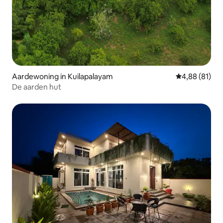
Aardewoning in Kuilapalayam
Gemiddelde be
4,88 (81)
De aarden hut