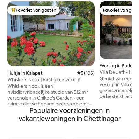
Favoriet van gasten
Favoriet van gas
Topfavoriet van gasten
Favoriet van gas
Woning in Puduch
Villa De Jeff - 1 BH
Huisje in Kalapet
Gemiddelde beoordeling van 
5 (106)
Geniet van een on
Whiskers Nook | Rustig tuinverblijf
verblijf in Villa de
Whiskers Nook is een
gezinsvriendelijke 
huisdiervriendelijke studio van 512 m ²
de beste stranden
verscholen in Chikoo's Garden - een
bezienswaardighe
ruimte die we hebben gecreëerd om te
De woning beschi
Populaire voorzieningen in
vertragen, tot rust te komen en te
slaapkamers, scho
genieten van de tijd met onze hond.
vakantiewoningen in Chettinagar
wifi en een gezel
Met een keuken, gezellige slaapruimte
perfect is voor g
(voor 3 personen), skylitbad, sit-out en
Het ligt in een ru
een gedeelde tuin (met een andere
gratis parkeergel