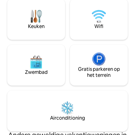
woning waar familie verblijft) is het
biedt de ideale ba
eenvoudig en pretentieloos. Niet
privacy en gemak.
chique, maar vol rustige charme. Als je
Pondicherry te ve
even wilt pauzeren, tot rust wilt komen
ontspannen, deze v
of gewoon wilt zijn, dan voelt dit
Keuken
Wifi
comfortabel en on
misschien als thuis. We willen het graag
met jou delen (en je harige vriend ook!)
Gratis parkeren op
Zwembad
het terrein
Airconditioning