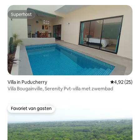
Superhost
Superhost
Villa in Puducherry
Gemiddelde be
4,92 (25)
Villa Bougainville, Serenity Pvt-villa met zwembad
Favoriet van gasten
Favoriet van gasten