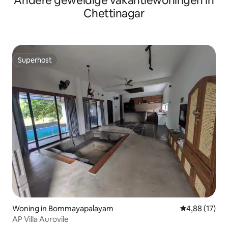
Andere geweldige vakantiewoningen in
Chettinagar
Superhost
Superhost
Woning in Bommayapalayam
Gemiddelde be
4,88 (17)
AP Villa Aurovile