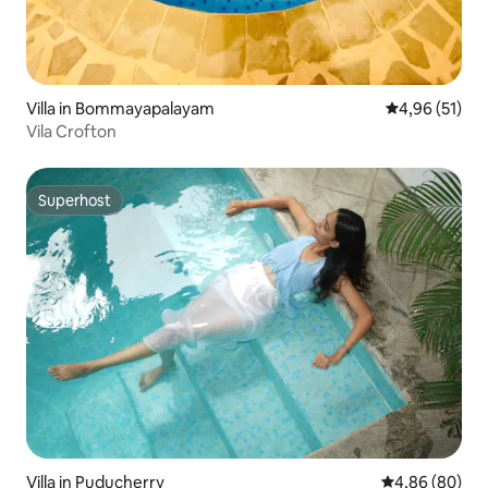
Villa in Bommayapalayam
Gemiddelde be
4,96 (51)
Vila Crofton
Superhost
Superhost
Villa in Puducherry
Gemiddelde be
4,86 (80)