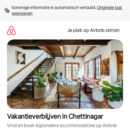
Ga
Sommige informatie is automatisch vertaald. 
Originele taal 
direct
weergeven
naar
inhoud
Je plek op Airbnb zetten
Vakantieverblijven in Chettinagar
Vind en boek bijzondere accommodaties op Airbnb