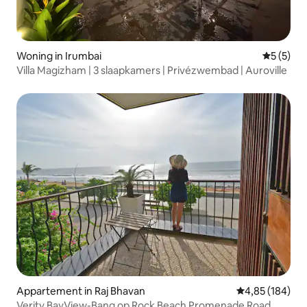
Woning in Irumbai
Gemiddeld
5 (5)
Villa Magizham | 3 slaapkamers | Privézwembad | Auroville
Appartement in Raj Bhavan
Gemiddelde beo
4,85 (184)
Verity BayView-Bang op Rock Beach Promenade Road