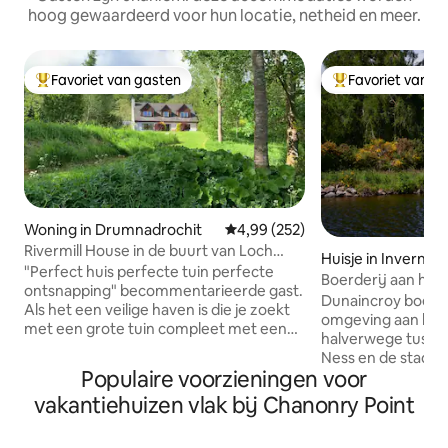
hoog gewaardeerd voor hun locatie, netheid en meer.
Favoriet van gasten
Favoriet van g
Topfavoriet van gasten
Topfavoriet van 
Woning in Drumnadrochit
Gemiddelde beoordeling van 4,9
4,99 (252)
Rivermill House in de buurt van Loch
Huisje in Invernes
Ness - huisdiervriendelijk.
"Perfect huis perfecte tuin perfecte
Boerderij aan het
ontsnapping" becommentarieerde gast.
bij Loch Ness
Dunaincroy boerde
Als het een veilige haven is die je zoekt
omgeving aan het
met een grote tuin compleet met een
halverwege tussen
magische rivier die door het terrein
Ness en de stad I
loopt dan heb je het gevonden. Als het
Populaire voorzieningen voor
Deze afgelegen loc
luxe, vrijetijdsbesteding en een
historisch landgoe
vakantiehuizen vlak bij Chanonry Point
iconische Schotse locatie is, dan is
uitgebreide, voll
Rivermill House iets voor jou. Een
tot aan het kanaal
geweldige plek om te ontsnappen aan