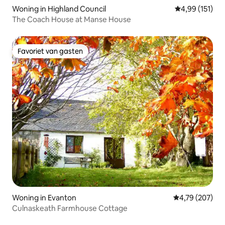
Woning in Highland Council
Gemiddelde beo
4,99 (151)
The Coach House at Manse House
Favoriet van gasten
Favoriet van gasten
Woning in Evanton
Gemiddelde beo
4,79 (207)
Culnaskeath Farmhouse Cottage