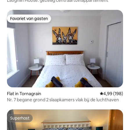
Laughlin House: gezellig centraal tuinappartement
Favoriet van gasten
Favoriet van gasten
Flat in Tornagrain
Gemiddelde beo
4,99 (198)
Nr. 7 begane grond 2 slaapkamers vlak bij de luchthaven
Superhost
Superhost