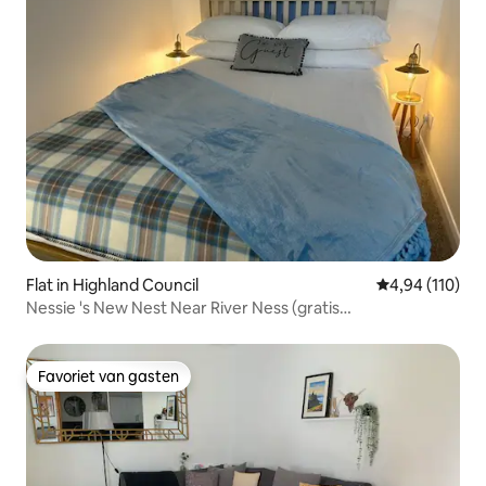
Flat in Highland Council
Gemiddelde beo
4,94 (110)
Nessie 's New Nest Near River Ness (gratis
parkeergelegenheid)
Favoriet van gasten
Favoriet van gasten