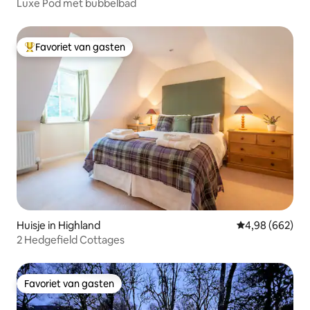
Luxe Pod met bubbelbad
Favoriet van gasten
Topfavoriet van gasten
Huisje in Highland
Gemiddelde beo
4,98 (662)
2 Hedgefield Cottages
Favoriet van gasten
Favoriet van gasten