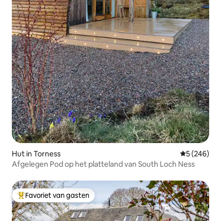
Hut in Torness
Gemiddelde 
5 (246)
Afgelegen Pod op het platteland van South Loch Ness
Favoriet van gasten
Topfavoriet van gasten