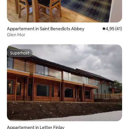
Appartement in Saint Benedicts Abbey
Gemiddelde b
4,95 (41)
Glen Mor
Superhost
Superhost
Appartement in Letter Finlay