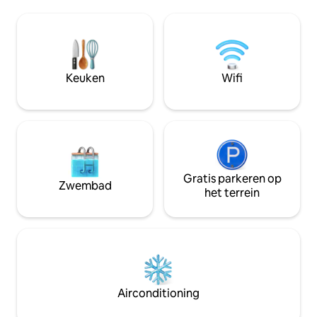
uitzicht op het o
de druk van de wereld en te genieten
heuvels daarachter
van de natuur in al haar glorie! Je kunt
hooglanden en toc
ontspannen in afzondering of een korte
minuten van de v
wandeling naar het dorp brengt je terug
grote stad en nab
naar de beschaving als je er klaar voor
vervoersknooppun
bent.
Keuken
Wifi
geweldig startpun
Gratis parkeren op
Zwembad
het terrein
Airconditioning