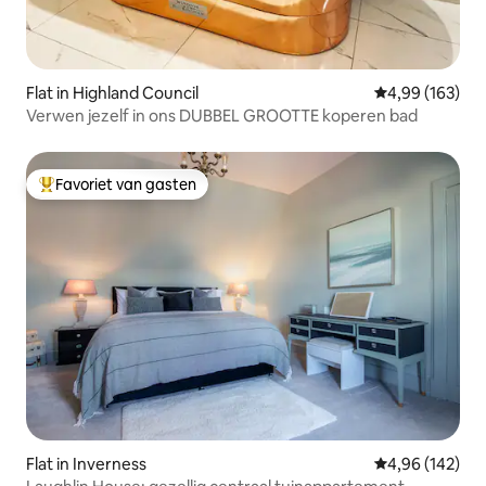
Flat in Highland Council
Gemiddelde beo
4,99 (163)
Verwen jezelf in ons DUBBEL GROOTTE koperen bad
Favoriet van gasten
Topfavoriet van gasten
Flat in Inverness
Gemiddelde beo
4,96 (142)