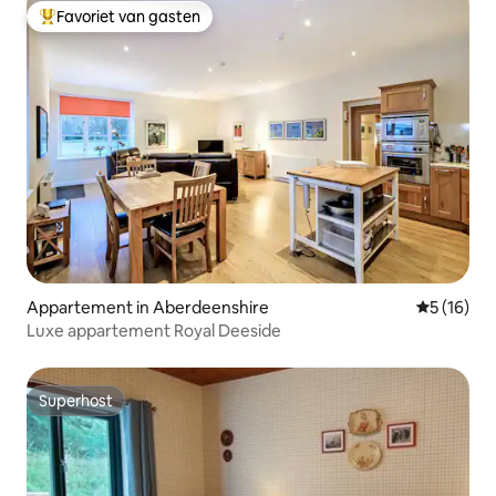
Favoriet van gasten
Topfavoriet van gasten
Appartement in Aberdeenshire
Gemiddelde
5 (16)
Luxe appartement Royal Deeside
Superhost
Superhost