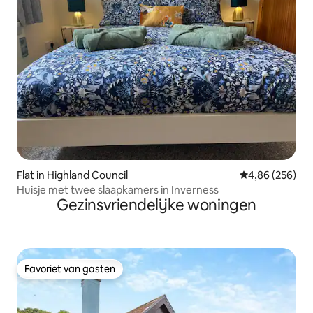
Flat in Highland Council
Gemiddelde beo
4,86 (256)
Huisje met twee slaapkamers in Inverness
Gezinsvriendelijke woningen
Favoriet van gasten
Favoriet van gasten