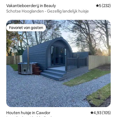
Vakantieboerderij in Beauly
Gemiddelde 
5 (232)
Schotse Hooglanden - Gezellig landelijk huisje
Favoriet van gasten
Favoriet van gasten
Houten huisje in Cawdor
Gemiddelde beo
4,93 (105)