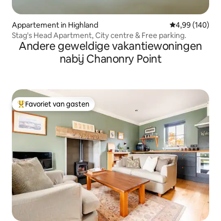
Appartement in Highland
Gemiddelde beo
4,99 (140)
Stag's Head Apartment, City centre & Free parking.
Andere geweldige vakantiewoningen
nabij Chanonry Point
Favoriet van gasten
Topfavoriet van gasten