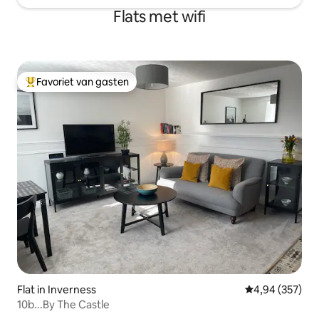
Flats met wifi
Favoriet van gasten
Topfavoriet van gasten
Flat in Inverness
Gemiddelde beo
4,94 (357)
10b...By The Castle