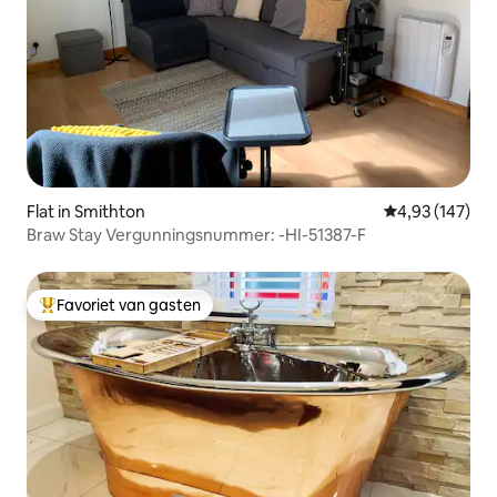
Flat in Smithton
Gemiddelde beo
4,93 (147)
Braw Stay Vergunningsnummer: -HI-51387-F
Favoriet van gasten
Topfavoriet van gasten