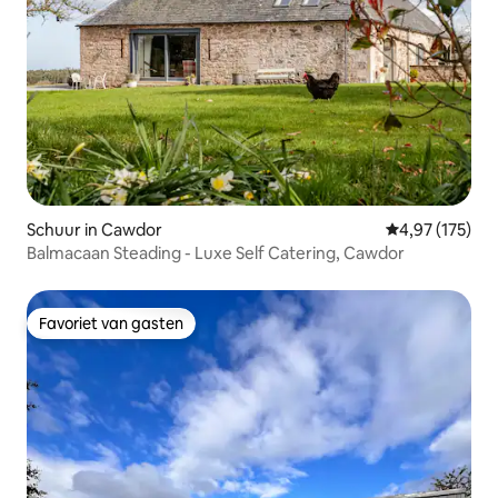
Schuur in Cawdor
Gemiddelde beo
4,97 (175)
Balmacaan Steading - Luxe Self Catering, Cawdor
Favoriet van gasten
Favoriet van gasten