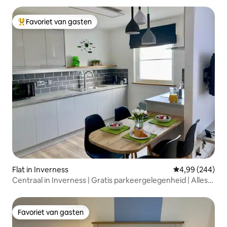
Favoriet van gasten
Topfavoriet van gasten
Flat in Inverness
Gemiddelde beo
4,99 (244)
Centraal in Inverness | Gratis parkeergelegenheid | Alles
op loopafstand
Favoriet van gasten
Favoriet van gasten