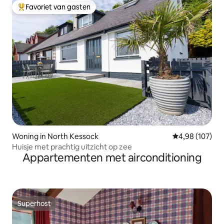
Favoriet van gasten
Topfavoriet van gasten
Woning in North Kessock
Gemiddelde beo
4,98 (107)
Huisje met prachtig uitzicht op zee
Appartementen met airconditioning
Superhost
Superhost