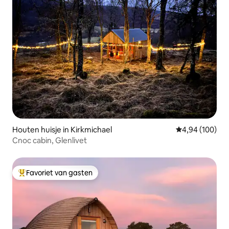
Houten huisje in Kirkmichael
Gemiddelde beo
4,94 (100)
Cnoc cabin, Glenlivet
Favoriet van gasten
Topfavoriet van gasten