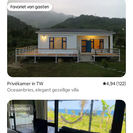
parkeergelegenheid, huisdieren toegestaan
Favoriet van gasten
Favoriet van gasten
Privékamer in TW
Gemiddelde beo
4,94 (122)
Oceaanbries, elegant gezellige villa
Superhost
Superhost