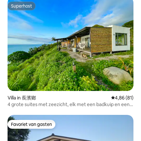
Superhost
Superhost
Villa in 長濱鄉
Gemiddelde be
4,86 (81)
4 grote suites met zeezicht, elk met een badkuip en een
barbecue, wandel naar het strand, zonsopgang,
sterrenhemel, balkon, huisdieren toegestaan
Favoriet van gasten
Favoriet van gasten