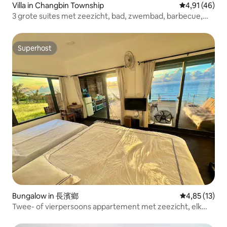
Villa in Changbin Township
Gemiddelde be
4,91 (46)
3 grote suites met zeezicht, bad, zwembad, barbecue,
strandtoegang, sterrenhemel, maanlicht, zee, balkon,
extra grote parkeerplaats, huisdieren toegestaan
Superhost
Superhost
Bungalow in 長濱鄉
Gemiddelde be
4,85 (13)
Twee- of vierpersoons appartement met zeezicht, elk
met een eigen badkamer, bad, keuken, barbecue, balkon,
hangmat, strandtoegang, zonsopgang, sterrenhemel,