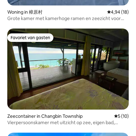
Woning in 樟原村
Gemiddelde be
4,94 (18)
Grote kamer met kamerhoge ramen en zeezicht voor
vier personen
Favoriet van gasten
Favoriet van gasten
Zeecontainer in Changbin Township
Gemiddelde
5 (10)
Vierpersoonskamer met uitzicht op zee, eigen bad,
balkon, barbecue, hangmat, buitentafel en -stoelen,
gedeeld zwembad en toegang tot het strand