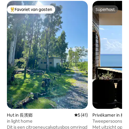
Favoriet van gasten
Superhost
Topfavoriet van gasten
Superhost
Hut in 長濱鄉
Gemiddelde beoordeling van
5 (41)
Privékamer in 樟
in light home
Tweepersoonskam
en zeezicht / Kom
Dit is een citroeneucalyptusbos omringd
Met uitzicht op het