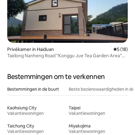
Privékamer in Haiduan
Gemiddelde
5 (18)
Taidong Nanheng Road "Konggu Jue Tea Garden Area"
Thee maken / Vegetarisch / Meditatie / Rustige reis Room
1 Chaitanya Juezhi
Bestemmingen om te verkennen
Bestemmingen in de buurt
Beste bezienswaardigheden in de
Kaohsiung City
Taipei
Vakantiewoningen
Vakantiewoningen
Taichung City
Miyakojima
Vakantiewoningen
Vakantiewoningen