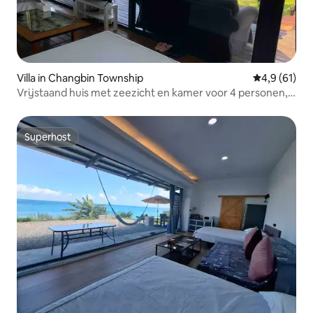
Villa in Changbin Township
Gemiddelde b
4,9 (61)
Vrijstaand huis met zeezicht en kamer voor 4 personen,
zie beschrijving
Superhost
Superhost