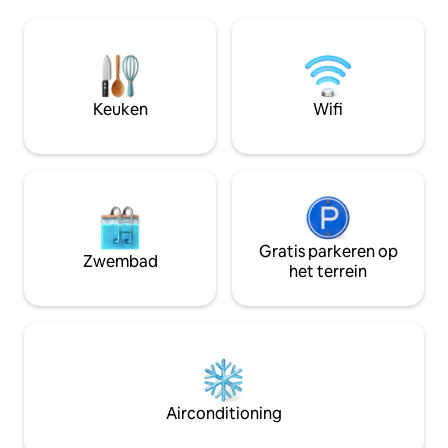
kunststrand, op 10 minuten van het
Bovendien is de o
historische centrum van de stad met de
slechts 100 m afst
tram die zeer dichtbij stopt. Taxi 's liggen
met kilometers o
naast de deur. Kindertrein naar Galachos
hardlopen of fiets
de Juslibol. Dicht bij bus-/treinstation, 10
koppels, zakenrei
minuten taxi, luchthaven 10-15 minuten
vriendengroepen. E
Keuken
Wifi
met de taxi.
nooit zult vergete
Gratis parkeren op
Zwembad
het terrein
Airconditioning