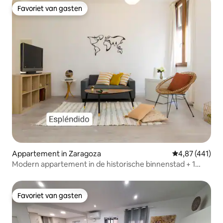
Favoriet van gasten
Favoriet van gasten
Appartement in Zaragoza
Gemiddelde beo
4,87 (441)
Modern appartement in de historische binnenstad + 1
ontbijt
Favoriet van gasten
Favoriet van gasten