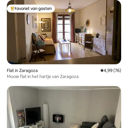
Favoriet van gasten
Topfavoriet van gasten
Flat in Zaragoza
Gemiddelde be
4,99 (76)
Mooie flat in het hartje van Zaragoza