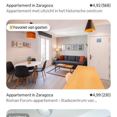
Appartement in Zaragoza
Gemiddelde beo
4,92 (568)
Appartement met uitzicht in het historische centrum
Favoriet van gasten
Topfavoriet van gasten
Appartement in Zaragoza
Gemiddelde beo
4,99 (230)
Roman Forum-appartement • Stadscentrum van
Zaragoza
Superhost