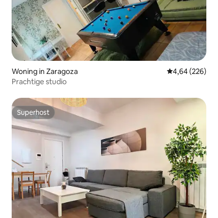
Woning in Zaragoza
Gemiddelde beo
4,64 (226)
Prachtige studio
Superhost
Superhost