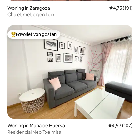
Woning in Zaragoza
Gemiddelde be
4,75 (191)
Chalet met eigen tuin
Favoriet van gasten
Topfavoriet van gasten
Woning in María de Huerva
Gemiddelde beo
4,97 (107)
Residencial Neo Txelmisa