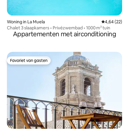
Woning in La Muela
Gemiddelde be
4,64 (22)
Chalet 3 slaapkamers • Privézwembad • 1000 m² tuin
Appartementen met airconditioning
Favoriet van gasten
Favoriet van gasten