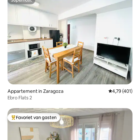
Superhost
Appartement in Zaragoza
Gemiddelde beo
4,79 (401)
Ebro Flats 2
Favoriet van gasten
Topfavoriet van gasten