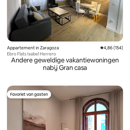
Appartement in Zaragoza
Gemiddelde beo
4,86 (154)
Ebro Flats Isabel Herrero
Andere geweldige vakantiewoningen
nabij Gran casa
Favoriet van gasten
Favoriet van gasten