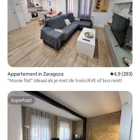
Appartement in Zaragoza
Gemiddelde be
4,9 (293)
"Mooie flat" Ideaal als je met de trein/AVE of bus reist!
Superhost
Superhost