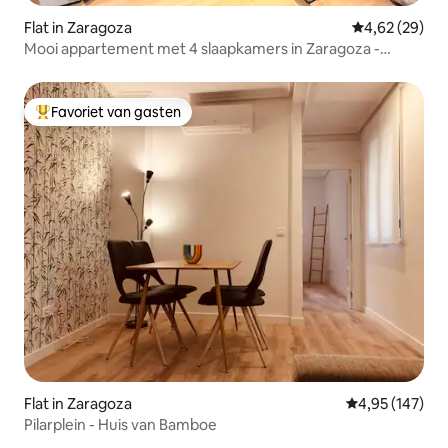
Flat in Zaragoza
Gemiddelde be
4,62 (29)
Mooi appartement met 4 slaapkamers in Zaragoza -
Centro
Favoriet van gasten
Topfavoriet van gasten
Flat in Zaragoza
Gemiddelde beo
4,95 (147)
Pilarplein - Huis van Bamboe