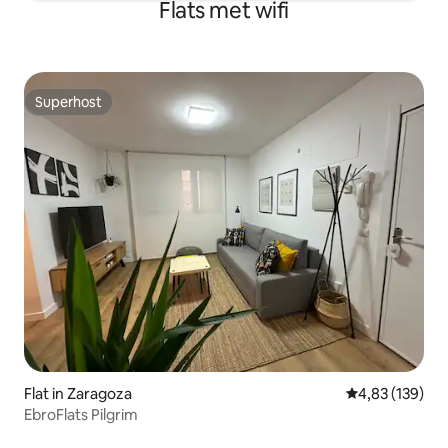
Flats met wifi
Superhost
Superhost
Flat in Zaragoza
Gemiddelde beo
4,83 (139)
EbroFlats Pilgrim