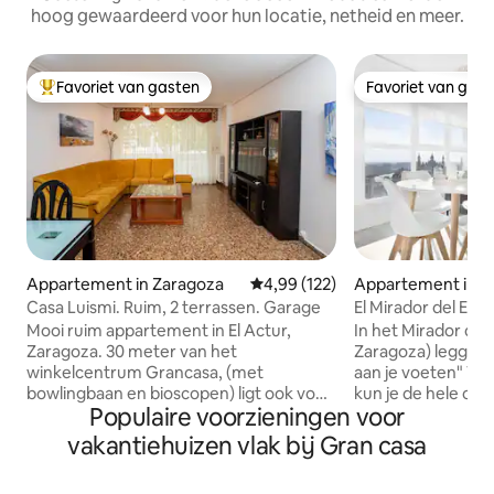
hoog gewaardeerd voor hun locatie, netheid en meer.
Favoriet van gasten
Favoriet van gas
Topfavoriet van gasten
Favoriet van gas
Appartement in Zaragoza
Gemiddelde beoordeling van 4,9
4,99 (122)
Appartement in Z
Casa Luismi. Ruim, 2 terrassen. Garage
El Mirador del Ebr
Mooi ruim appartement in El Actur,
In het Mirador del
Zaragoza. 30 meter van het
Zaragoza) leggen w
winkelcentrum Grancasa, (met
aan je voeten" Van
bowlingbaan en bioscopen) ligt ook voor
kun je de hele ou
Populaire voorzieningen voor
het World Trade Center, (WTCZ) zeer
met zijn bruggen 
grote selectie van bars en restaurants
bewonderen. We b
vakantiehuizen vlak bij Gran casa
(die voldoen aan alle smaken), aquarium,
paar minuten lope
expo-gebied, waterpark met
binnenstad met zi