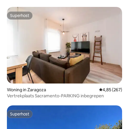
Superhost
Superhost
Woning in Zaragoza
Gemiddelde beo
4,85 (267)
Vertrekplaats Sacramento-PARKING inbegrepen
Superhost
Superhost