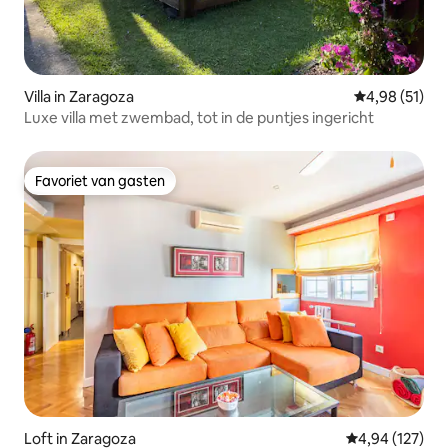
Villa in Zaragoza
Gemiddelde be
4,98 (51)
Luxe villa met zwembad, tot in de puntjes ingericht
Favoriet van gasten
Favoriet van gasten
Loft in Zaragoza
Gemiddelde beo
4,94 (127)