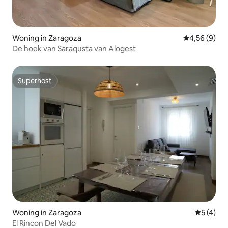
Woning in Zaragoza
Gemiddelde b
4,56 (9)
De hoek van Saraqusta van Alogest
Superhost
Superhost
Woning in Zaragoza
Gemiddeld
5 (4)
El Rincon Del Vado