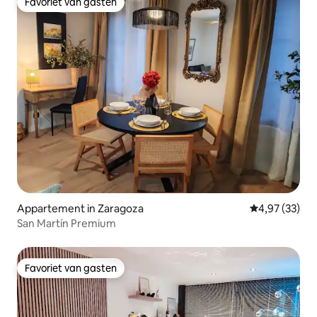
Favoriet van gasten
Favoriet van gasten
Appartement in Zaragoza
Gemiddelde be
4,97 (33)
San Martín Premium
Favoriet van gasten
Favoriet van gasten