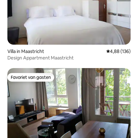
Villa in Maastricht
Gemiddelde beo
4,88 (136)
Design Appartment Maastricht
Favoriet van gasten
Favoriet van gasten