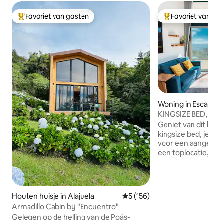
Favoriet van gasten
Favoriet van g
Topfavoriet van gasten
Topfavoriet van 
Woning in Escazu
KINGSIZE BED, luxe 
groene gebieden, 
Geniet van dit lu
kingsize bed, je vin
voor een aangenaam
een toplocatie, ma
voelen van de stad
winkelcentra, rest
rondleidingen, enz
indruk zijn van elk
Houten huisje in Alajuela
Gemiddelde beoordeling van 
5 (156)
door Giulio is gem
Armadillo Cabin bij "Encuentro"
gepassioneerde ar
Gelegen op de helling van de Poás-
harmonieuze en u