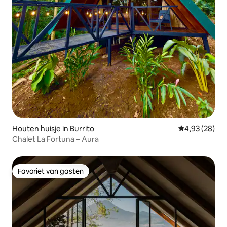
Houten huisje in Burrito
Gemiddelde be
4,93 (28)
Chalet La Fortuna – Aura
Favoriet van gasten
Favoriet van gasten