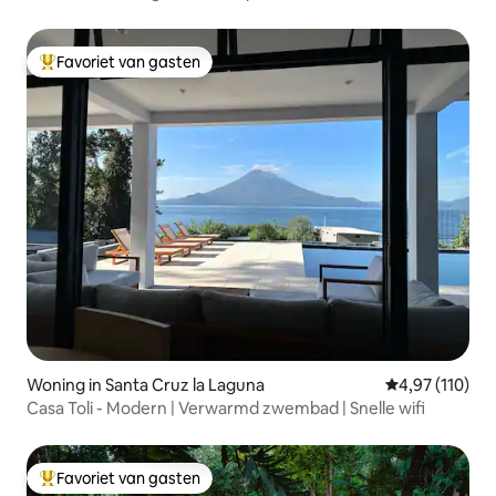
Favoriet van gasten
Topfavoriet van gasten
Woning in Santa Cruz la Laguna
Gemiddelde beo
4,97 (110)
Casa Toli - Modern | Verwarmd zwembad | Snelle wifi
Favoriet van gasten
Topfavoriet van gasten