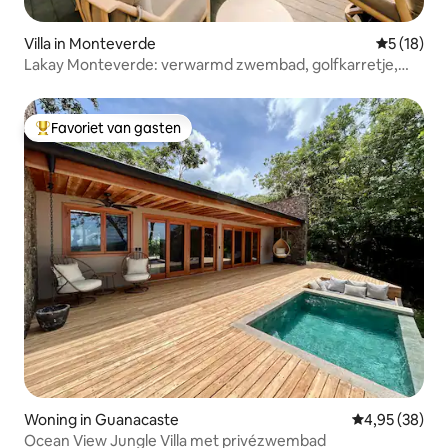
Villa in Monteverde
Gemiddelde
5 (18)
Lakay Monteverde: verwarmd zwembad, golfkarretje,
ontbijt
Favoriet van gasten
Topfavoriet van gasten
Woning in Guanacaste
Gemiddelde be
4,95 (38)
Ocean View Jungle Villa met privézwembad