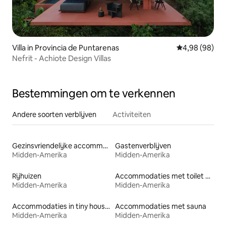
Villa in Provincia de Puntarenas
Gemiddelde be
4,98 (98)
Nefrit - Achiote Design Villas
Bestemmingen om te verkennen
Andere soorten verblijven
Activiteiten
Gezinsvriendelijke accommodaties
Gastenverblijven
Midden-Amerika
Midden-Amerika
Rijhuizen
Accommodaties met toilet op toegankelijke hoogte
Midden-Amerika
Midden-Amerika
Accommodaties in tiny houses
Accommodaties met sauna
Midden-Amerika
Midden-Amerika