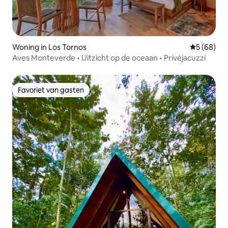
Woning in Los Tornos
Gemiddelde
5 (68)
Aves Monteverde • Uitzicht op de oceaan • Privéjacuzzi
Favoriet van gasten
Favoriet van gasten