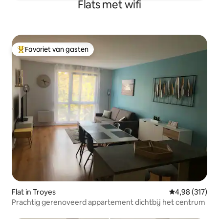
Flats met wifi
Favoriet van gasten
Topfavoriet van gasten
Flat in Troyes
Gemiddelde beo
4,98 (317)
Prachtig gerenoveerd appartement dichtbij het centrum