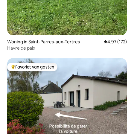
Woning in Saint-Parres-aux-Tertres
Gemiddelde beo
4,97 (172)
Havre de paix
Favoriet van gasten
Topfavoriet van gasten