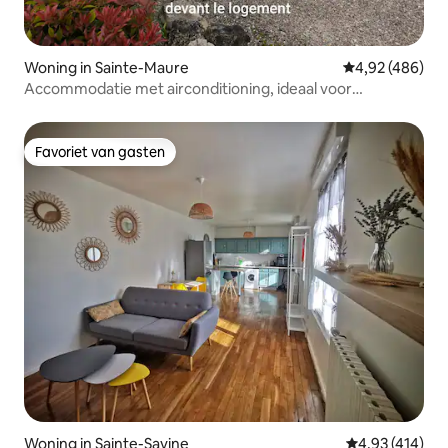
Woning in Sainte-Maure
Gemiddelde beo
4,92 (486)
Accommodatie met airconditioning, ideaal voor
gezinnen/zakenreizen
Favoriet van gasten
Favoriet van gasten
Woning in Sainte-Savine
Gemiddelde beo
4,93 (414)