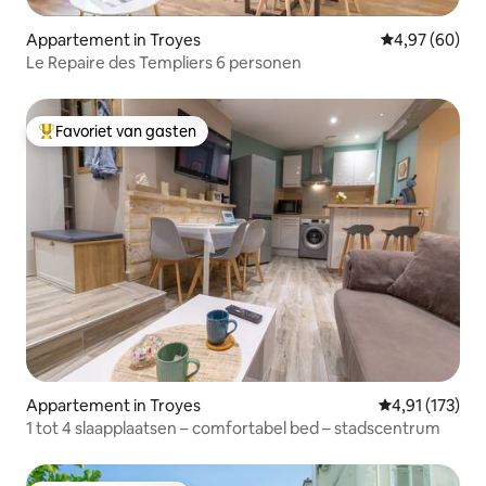
Appartement in Troyes
Gemiddelde be
4,97 (60)
Le Repaire des Templiers 6 personen
Favoriet van gasten
Topfavoriet van gasten
Appartement in Troyes
Gemiddelde be
4,91 (173)
1 tot 4 slaapplaatsen – comfortabel bed – stadscentrum