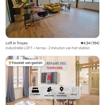
Loft in Troyes
Gemiddelde beo
4,94 (194)
Industriële LOFT + terras - 2 minuten van het station
Favoriet van gasten
Topfavoriet van gasten