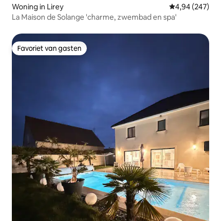
Woning in Lirey
Gemiddelde beo
4,94 (247)
La Maison de Solange 'charme, zwembad en spa'
Favoriet van gasten
Favoriet van gasten