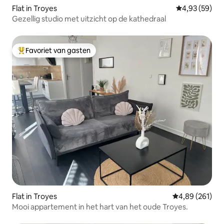
Flat in Troyes
Gemiddelde be
4,93 (59)
Gezellig studio met uitzicht op de kathedraal
Favoriet van gasten
Topfavoriet van gasten
Flat in Troyes
Gemiddelde beo
4,89 (261)
Mooi appartement in het hart van het oude Troyes.