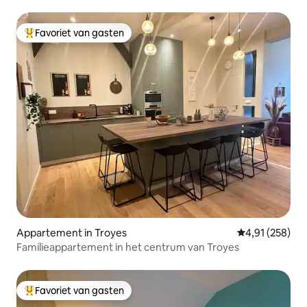
voetgangersgebied
Favoriet van gasten
Topfavoriet van gasten
Appartement in Troyes
Gemiddelde beo
4,91 (258)
Familieappartement in het centrum van Troyes
Favoriet van gasten
Topfavoriet van gasten