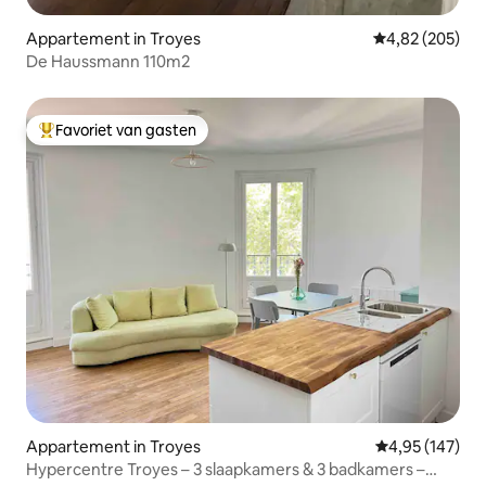
Appartement in Troyes
Gemiddelde beo
4,82 (205)
De Haussmann 110m2
Favoriet van gasten
Topfavoriet van gasten
Appartement in Troyes
Gemiddelde beo
4,95 (147)
Hypercentre Troyes – 3 slaapkamers & 3 badkamers –