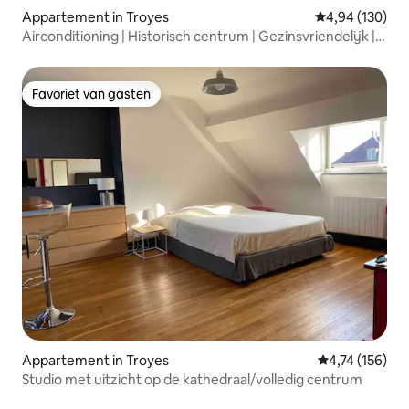
Appartement in Troyes
Gemiddelde beo
4,94 (130)
Airconditioning | Historisch centrum | Gezinsvriendelijk |
Wifi
Favoriet van gasten
Favoriet van gasten
Appartement in Troyes
Gemiddelde beo
4,74 (156)
Studio met uitzicht op de kathedraal/volledig centrum