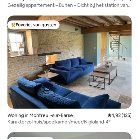
Gezellig appartement – Buiten – Dicht bij het station van
Troyes
Favoriet van gasten
Topfavoriet van gasten
Woning in Montreuil-sur-Barse
Gemiddelde beo
4,92 (125)
Karaktervol huis/speelkamer/meer/Nigloland-4*