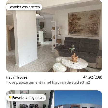
Favoriet van gasten
Favoriet van gasten
Flat in Troyes
Gemiddelde beo
4,92 (208)
Troyes: appartement in het hart van de stad 90 m2
Favoriet van gasten
Topfavoriet van gasten