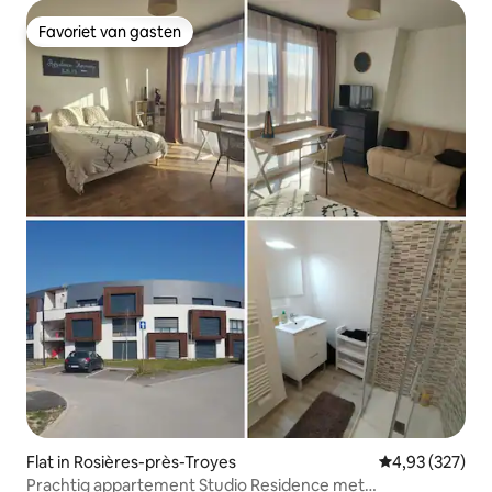
Favoriet van gasten
Favoriet van gasten
Flat in Rosières-près-Troyes
Gemiddelde beo
4,93 (327)
Prachtig appartement Studio Residence met