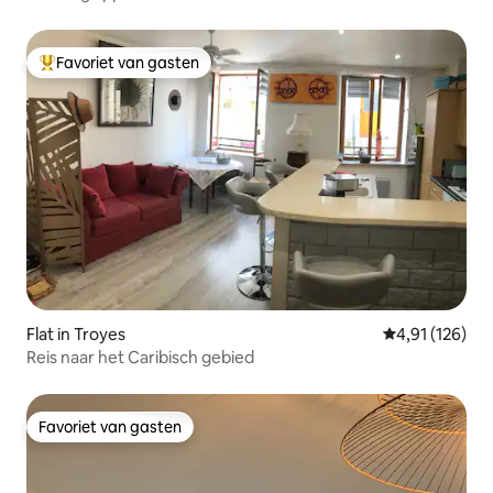
parkeerplaats
Favoriet van gasten
Topfavoriet van gasten
Flat in Troyes
Gemiddelde beo
4,91 (126)
Reis naar het Caribisch gebied
Favoriet van gasten
Favoriet van gasten