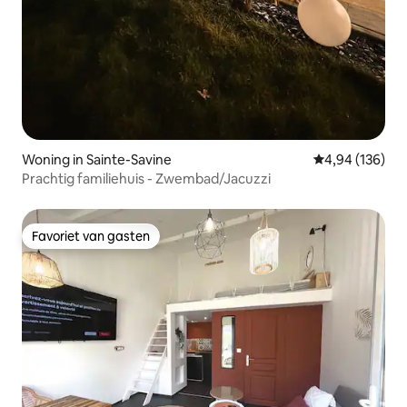
Woning in Sainte-Savine
Gemiddelde beo
4,94 (136)
Prachtig familiehuis - Zwembad/Jacuzzi
Favoriet van gasten
Favoriet van gasten