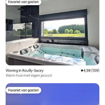
Favoriet van gasten
Favoriet van gasten
Woning in Rouilly-Sacey
Gemiddelde beo
4,98 (109)
Warm huis met eigen jacuzzi
Favoriet van gasten
Favoriet van gasten