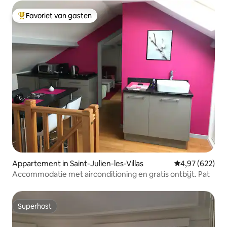
Favoriet van gasten
Topfavoriet van gasten
Appartement in Saint-Julien-les-Villas
Gemiddelde beo
4,97 (622)
Accommodatie met airconditioning en gratis ontbijt. Pat
Superhost
Superhost