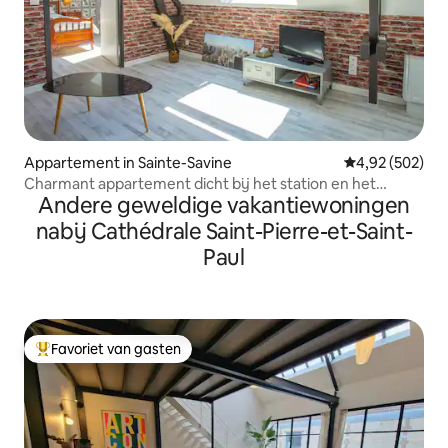
Appartement in Sainte-Savine
Gemiddelde beo
4,92 (502)
Charmant appartement dicht bij het station en het
Andere geweldige vakantiewoningen
stadscentrum
nabij Cathédrale Saint-Pierre-et-Saint-
Paul
Favoriet van gasten
Topfavoriet van gasten