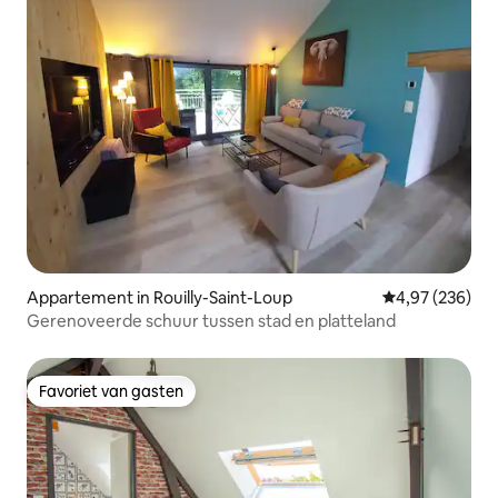
Appartement in Rouilly-Saint-Loup
Gemiddelde beo
4,97 (236)
Gerenoveerde schuur tussen stad en platteland
Favoriet van gasten
Favoriet van gasten