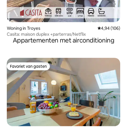
Woning in Troyes
Gemiddelde beo
4,94 (106)
Casita: maison duplex +parterras/Netflix
Appartementen met airconditioning
Favoriet van gasten
Favoriet van gasten