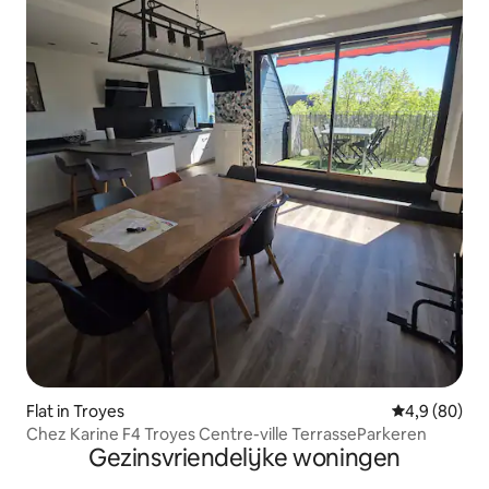
Flat in Troyes
Gemiddelde b
4,9 (80)
Chez Karine F4 Troyes Centre-ville TerrasseParkeren
Gezinsvriendelijke woningen