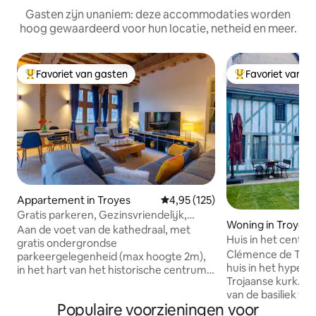
Gasten zijn unaniem: deze accommodaties worden
hoog gewaardeerd voor hun locatie, netheid en meer.
Favoriet van gasten
Favoriet van g
Topfavoriet van gasten
Topfavoriet van 
Appartement in Troyes
Gemiddelde beoordeling van 4,9
4,95 (125)
Gratis parkeren, Gezinsvriendelijk,
Woning in Troyes
Uitzicht op de kathedraal
Aan de voet van de kathedraal, met
Huis in het centr
gratis ondergrondse
Clémence de Troy
parkeergelegenheid (max hoogte 2m),
huis in het hyper
in het hart van het historische centrum,
Trojaanse kurk. O
geniet van een pittoreske omgeving en
van de basiliek van
alle attracties die te voet bereikbaar zijn:
Populaire voorzieningen voor
ideaal gelegen om 
musea, restaurants, Cité du Vitrail,