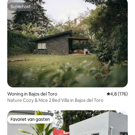
Superhost
Superhost
Woning in Bajos del Toro
Gemiddelde be
4,8 (176)
Nature Cozy & Nice 2 Bed Villa in Bajos del Toro
Favoriet van gasten
Favoriet van gasten