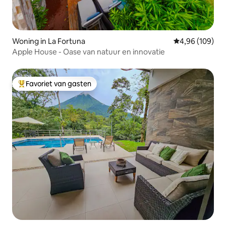
Woning in La Fortuna
Gemiddelde beo
4,96 (109)
Apple House - Oase van natuur en innovatie
Favoriet van gasten
Topfavoriet van gasten