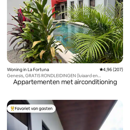
Woning in La Fortuna
Gemiddelde beo
4,96 (207)
Genesis, GRATIS RONDLEIDINGEN (luiaard en
Appartementen met airconditioning
paardrijden).
Favoriet van gasten
Topfavoriet van gasten