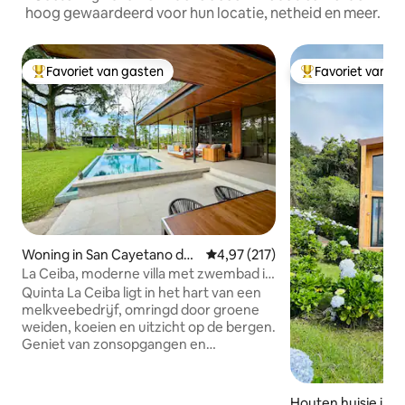
hoog gewaardeerd voor hun locatie, netheid en meer.
Favoriet van gasten
Favoriet van g
Topfavoriet van gasten
Topfavoriet van 
Woning in San Cayetano de
Gemiddelde beoordeling van 4,9
4,97 (217)
Venecia
La Ceiba, moderne villa met zwembad in
melkveebedrijf
Quinta La Ceiba ligt in het hart van een
melkveebedrijf, omringd door groene
weiden, koeien en uitzicht op de bergen.
Geniet van zonsopgangen en
zonsondergangen vanuit deze woning
met 3 slaapkamers. Tot de
voorzieningen behoren een volledig
Houten huisje in A