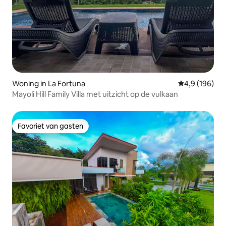
Woning in La Fortuna
Gemiddelde be
4,9 (196)
Mayoli Hill Family Villa met uitzicht op de vulkaan
Favoriet van gasten
Favoriet van gasten