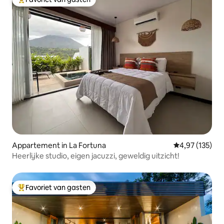
Topfavoriet van gasten
Appartement in La Fortuna
Gemiddelde beo
4,97 (135)
Heerlijke studio, eigen jacuzzi, geweldig uitzicht!
Favoriet van gasten
Topfavoriet van gasten