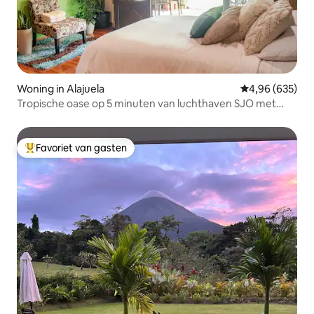
Woning in Alajuela
Gemiddelde beo
4,96 (635)
Tropische oase op 5 minuten van luchthaven SJO met
gezellig terras
Favoriet van gasten
Topfavoriet van gasten