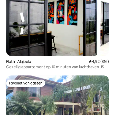
Flat in Alajuela
Gemiddelde beo
4,92 (316)
Gezellig appartement op 10 minuten van luchthaven JSM
+ parkeergelegenheid + wifi
Favoriet van gasten
Favoriet van gasten