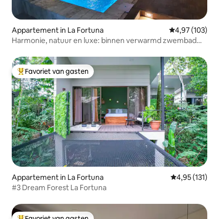
Appartement in La Fortuna
Gemiddelde beo
4,97 (103)
Harmonie, natuur en luxe: binnen verwarmd zwembad
voor pvt
Favoriet van gasten
Topfavoriet van gasten
Appartement in La Fortuna
Gemiddelde be
4,95 (131)
#3 Dream Forest La Fortuna
Favoriet van gasten