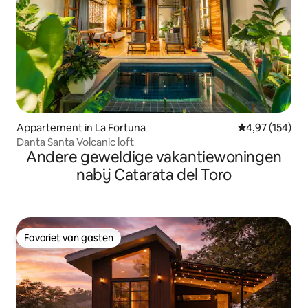
Appartement in La Fortuna
Gemiddelde beo
4,97 (154)
Danta Santa Volcanic loft
Andere geweldige vakantiewoningen
nabij Catarata del Toro
Favoriet van gasten
Favoriet van gasten