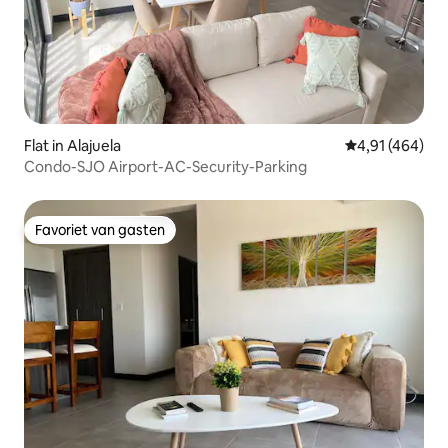
Flat in Alajuela
Gemiddelde beo
4,91 (464)
Condo-SJO Airport-AC-Security-Parking
Favoriet van gasten
Favoriet van gasten