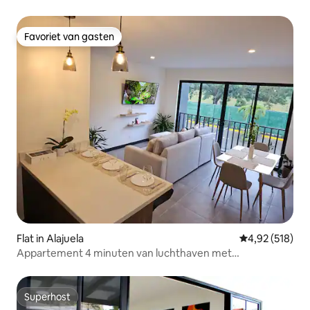
gratis parkeren
Favoriet van gasten
Favoriet van gasten
Flat in Alajuela
Gemiddelde beo
4,92 (518)
Appartement 4 minuten van luchthaven met
airconditioning, beveiliging, zwembad, parkeerplaats
Superhost
Superhost