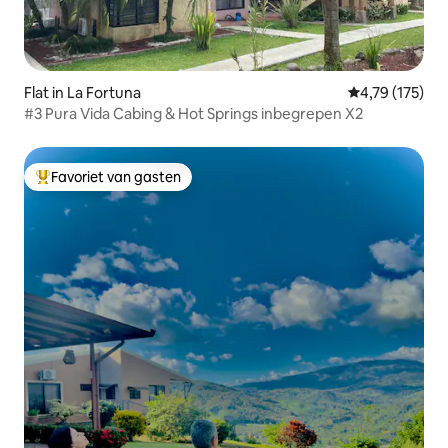
Flat in La Fortuna
Gemiddelde beo
4,79 (175)
#3 Pura Vida Cabing & Hot Springs inbegrepen X2
Favoriet van gasten
Topfavoriet van gasten