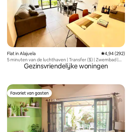
Flat in Alajuela
Gemiddelde beo
4,94 (292)
5 minuten van de luchthaven | Transfer ($) | Zwembad |
Gezinsvriendelijke woningen
Gym
Favoriet van gasten
Favoriet van gasten