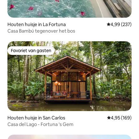
Houten huisje in La Fortuna
Gemiddelde beo
4,99 (237)
Casa Bambú tegenover het bos
Favoriet van gasten
Favoriet van gasten
Houten huisje in San Carlos
Gemiddelde beo
4,95 (169)
Casa del Lago - Fortuna 's Gem