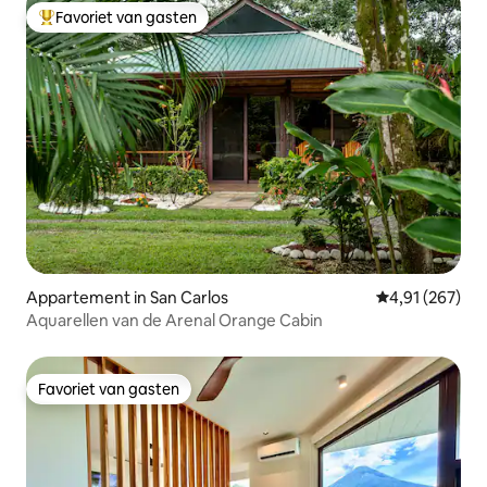
Favoriet van gasten
Topfavoriet van gasten
Appartement in San Carlos
Gemiddelde beo
4,91 (267)
Aquarellen van de Arenal Orange Cabin
Favoriet van gasten
Favoriet van gasten