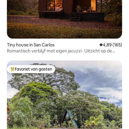
Tiny house in San Carlos
Gemiddelde beo
4,89 (165)
Romantisch verblijf met eigen jacuzzi · Uitzicht op de
vulkaan
Favoriet van gasten
Topfavoriet van gasten