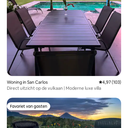
Woning in San Carlos
Gemiddelde beo
4,97 (103)
Direct uitzicht op de vulkaan | Moderne luxe villa
Favoriet van gasten
Favoriet van gasten