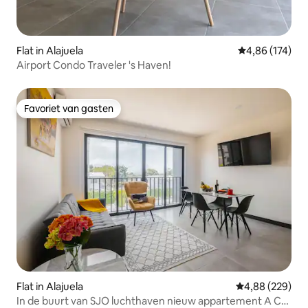
Flat in Alajuela
Gemiddelde beo
4,86 (174)
Airport Condo Traveler 's Haven!
Favoriet van gasten
Favoriet van gasten
Flat in Alajuela
Gemiddelde beo
4,88 (229)
In de buurt van SJO luchthaven nieuw appartement A C