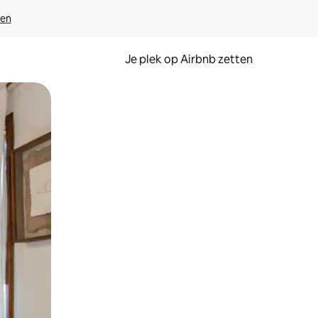
ven
Je plek op Airbnb zetten
en of swipen.