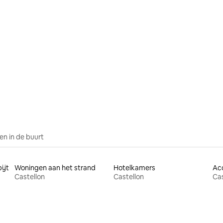
n in de buurt
ijt
Woningen aan het strand
Hotelkamers
Castellon
Castellon
Cas