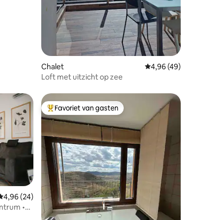
Chalet
Gemiddelde beoordelin
4,96 (49)
Loft met uitzicht op zee
Favoriet van gasten
Topfavoriet van gasten
Gemiddelde beoordeling van 4,96 op 5, 24 recensies
4,96 (24)
ecensies
entrum •