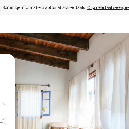
Sommige informatie is automatisch vertaald. 
Originele taal weerge
een keuze met je de pijltjestoetsen omhoog en omlaag, óf door te tikk