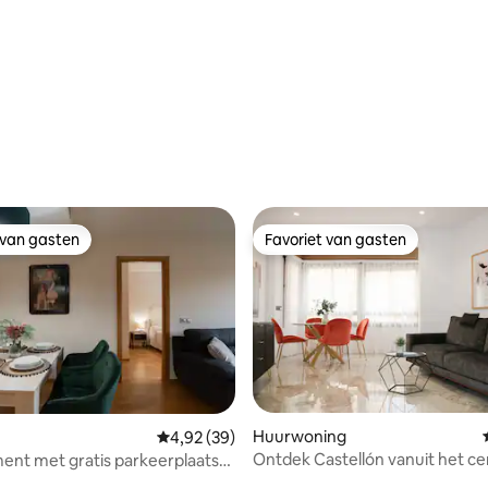
t strand
 van gasten
Favoriet van gasten
 van gasten
Favoriet van gasten
Huurwoning
Gemiddelde beoordeling van 4,92 op 5, 39 r
4,92 (39)
Ontdek Castellón vanuit het c
nt met gratis parkeerplaats
g van 4,97 op 5, 74 recensies
LC Trinida...
ditioning