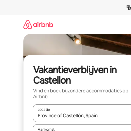
Ga
direct
naar
inhoud
Vakantieverblijven in
Castellon
Vind en boek bijzondere accommodaties op
Airbnb
Locatie
Wanneer er resultaten beschikbaar zijn, maak je 
Aankomst