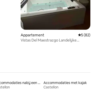
Appartement
Gemiddelde beoorde
5 (82)
Vistas Del Maestrazgo Landelijke
appartementen
Accommodaties nabij een meer
Accommodaties met kajak
tellon
Castellon