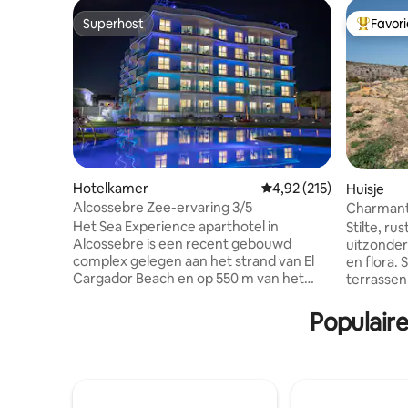
Superhost
Favor
Superhost
Topfavor
Hotelkamer
Gemiddelde beoordeling
4,92 (215)
Huisje
Alcossebre Zee-ervaring 3/5
Charmant 
natuur Pu
Het Sea Experience aparthotel in
Stilte, ru
Alcossebre is een recent gebouwd
uitzonder
complex gelegen aan het strand van El
en flora. 
Cargador Beach en op 550 m van het
terrassen,
centrum van Alcossebre. Controleer de
Bescherm
prijzen voor de spa,
diep adem! Een klein zwembad b
Populaire
parkeergelegenheid, enz. Het
zich op 4
appartement van 50 m² heeft 2
gedeeld. E
slaapkamers met een capaciteit voor 3/5
een uniek
personen (zonder uitzicht op zee). De
accommod
foto's van het terras zijn indicatief en
luchthave