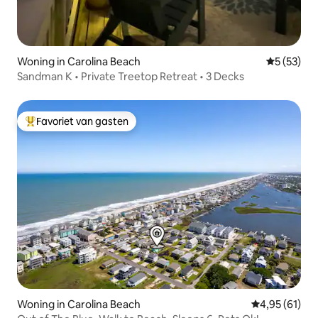
Woning in Carolina Beach
Gemiddelde
5 (53)
Sandman K • Private Treetop Retreat • 3 Decks
Favoriet van gasten
Topfavoriet van gasten
Woning in Carolina Beach
Gemiddelde be
4,95 (61)