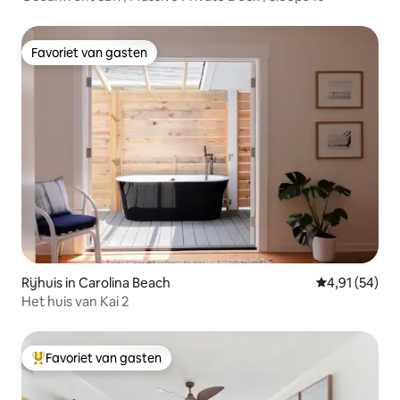
Favoriet van gasten
Favoriet van gasten
Rijhuis in Carolina Beach
Gemiddelde be
4,91 (54)
Het huis van Kai 2
Favoriet van gasten
Topfavoriet van gasten