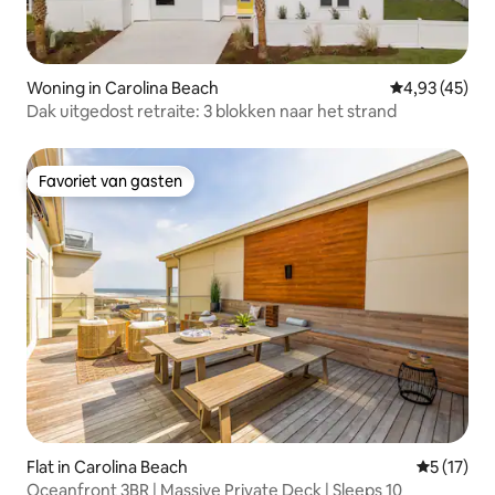
Woning in Carolina Beach
Gemiddelde be
4,93 (45)
Dak uitgedost retraite: 3 blokken naar het strand
Favoriet van gasten
Favoriet van gasten
Flat in Carolina Beach
Gemiddeld
5 (17)
Oceanfront 3BR | Massive Private Deck | Sleeps 10