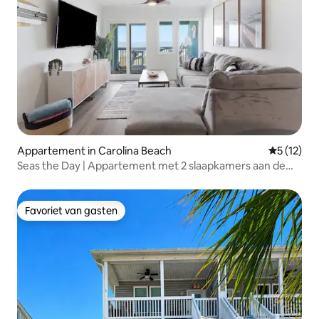
Appartement in Carolina Beach
Gemiddeld
5 (12)
Seas the Day | Appartement met 2 slaapkamers aan de
oceaan
Favoriet van gasten
Favoriet van gasten