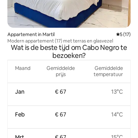
Appartement in Martil
Gemiddeld
5 (17)
Modern appartement (17) met terras en glasvezel
Wat is de beste tijd om Cabo Negro te
bezoeken?
Maand
Gemiddelde
Gemiddelde
prijs
temperatuur
Jan
€ 67
13°C
Feb
€ 67
14°C
Mrt
€ 67
15°C