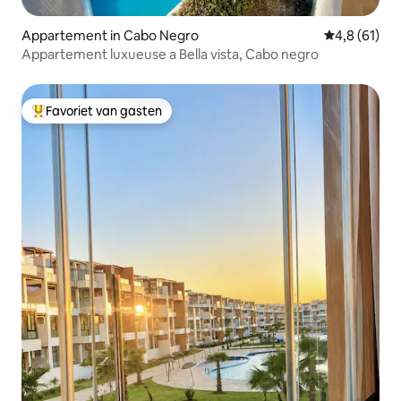
Appartement in Cabo Negro
Gemiddelde b
4,8 (61)
Appartement luxueuse a Bella vista, Cabo negro
Favoriet van gasten
Topfavoriet van gasten