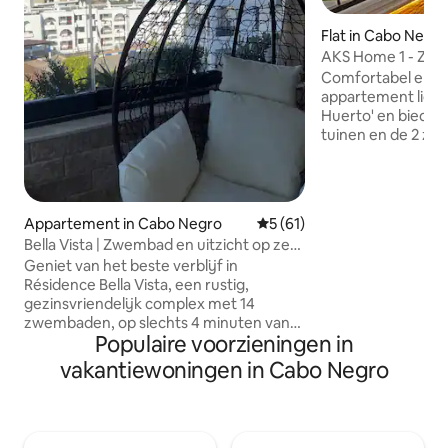
Flat in Cabo Negr
AKS Home 1 - Zel
voor onvergetelij
Comfortabel en el
appartement ligt i
Huerto' en biedt 2
tuinen en de 2 z
beveiligde residen
zeer snelle wifi (g
uitgeruste keuken
woonruimte, ligt
Appartement in Cabo Negro
Gemiddelde beoordeling van
5 (61)
minder dan 3 minu
Bella Vista | Zwembad en uitzicht op zee,
van de mooiste st
100 Mb wifi Netflix
Geniet van het beste verblijf in
op korte loopafst
Résidence Bella Vista, een rustig,
aantal restaurants
gezinsvriendelijk complex met 14
uitgaansgelegenhed
zwembaden, op slechts 4 minuten van
Cabo Negro.
Populaire voorzieningen in
het strand. ✨ Waarom wij de beste zijn:
– Uitzicht op zee vanuit het
vakantiewoningen in Cabo Negro
appartement – Glasvezelwifi (100 Mbps)
– 3 tv's met IPTV + Netflix –
Airconditioning – Volledig ingerichte
keuken – Speeltuinen voor kinderen –