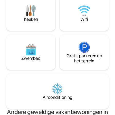
Parkeergelegenheid beschikbaar Of je
nu ontspant bij het zwembad, op
afstand werkt of geniet van de zeebries
vanuit het appartement, deze ruimte
Keuken
Wifi
heeft alles om je reis comfortabel en
onvergetelijk te maken.
Gratis parkeren op
Zwembad
het terrein
Airconditioning
Andere geweldige vakantiewoningen in