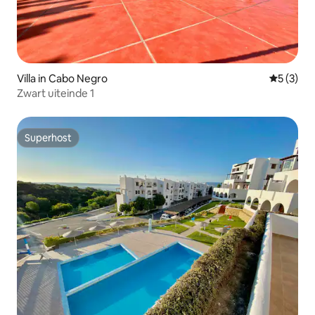
Villa in Cabo Negro
Gemiddeld
5 (3)
Zwart uiteinde 1
Superhost
Superhost