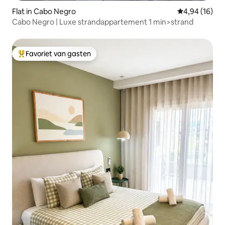
Flat in Cabo Negro
Gemiddelde be
4,94 (16)
Cabo Negro | Luxe strandappartement 1 min>strand
Favoriet van gasten
Topfavoriet van gasten