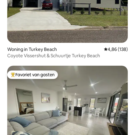
Woning in Turkey Beach
Gemiddelde beo
4,86 (138)
Coyote Vissershut & Schuurtje Turkey Beach
Favoriet van gasten
Topfavoriet van gasten