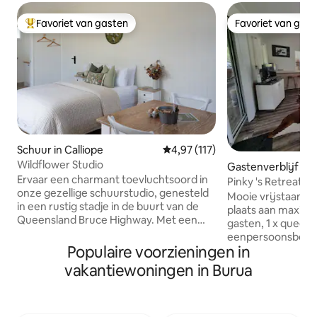
Favoriet van gasten
Favoriet van gas
Topfavoriet van gasten
Favoriet van gas
Schuur in Calliope
Gemiddelde beoordeling van 4,9
4,97 (117)
Wildflower Studio
Gastenverblijf in 
Ervaar een charmant toevluchtsoord in
Pinky 's Retreat -
onze gezellige schuurstudio, genesteld
in de bush
Mooie vrijstaande
in een rustig stadje in de buurt van de
plaats aan maxima
Queensland Bruce Highway. Met een
gasten, 1 x queens
rustige landelijke omgeving en kippen
eenpersoonsbed, 
net buiten je deur biedt deze ruimte een
Populaire voorzieningen in
meer te slapen (re
ontspannen ontsnapping. Geniet van
beschikbaar) klau
vakantiewoningen in Burua
een zelfvoorzienend verblijf met verse
lounge, wifi en tv
eieren die op verzoek beschikbaar zijn.
tot vuurplaats, bb
Houd er rekening mee dat voor het
Kinderspeelplaats
comfort en de gezondheid van onze