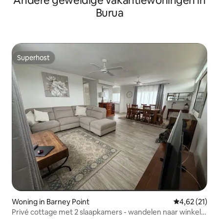
Andere geweldige vakantiewoningen in
Burua
Superhost
Superhost
Woning in Barney Point
Gemiddelde be
4,62 (21)
Privé cottage met 2 slaapkamers - wandelen naar winkels