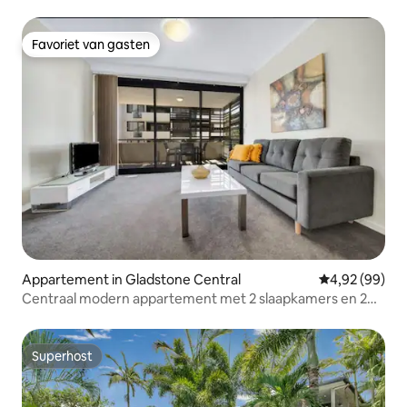
en club
Favoriet van gasten
Favoriet van gasten
Appartement in Gladstone Central
Gemiddelde be
4,92 (99)
Centraal modern appartement met 2 slaapkamers en 2
badkamers en patio
Superhost
Superhost