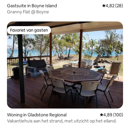
Gastsuite in Boyne Island
Gemiddelde be
4,82 (28)
Granny Flat @ Boyne
Favoriet van gasten
Favoriet van gasten
Woning in Gladstone Regional
Gemiddelde beo
4,89 (100)
Vakantiehuis aan het strand, met uitzicht op het eiland.