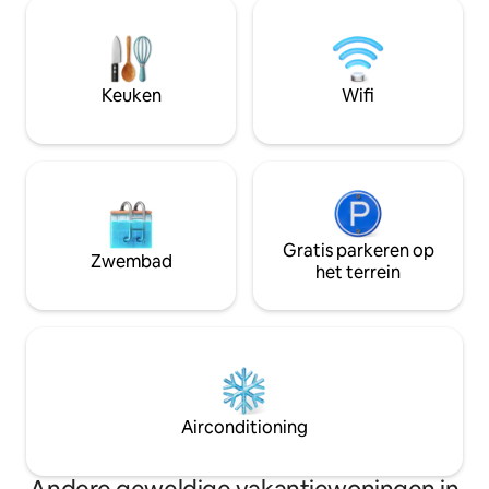
parkeergelegenhei
familie **NIET roken of vapen is
hectare bushland,
toegestaan op het terrein, bovendien
parelhoenders en
zijn GEEN dieren (inclusief hulpdieren)
dieren en planten
toegestaan**, vanwege allergieën.
halverwege tusse
Keuken
Wifi
Rockhampton, idea
rustgevende nach
Gratis parkeren op
Zwembad
het terrein
Airconditioning