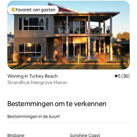
Favoriet van gasten
Topfavoriet van gasten
Woning in Turkey Beach
Gemiddelde
5 (36)
Strandhuis Mangrove Manor
Bestemmingen om te verkennen
Bestemmingen in de buurt
Brisbane
Sunshine Coast