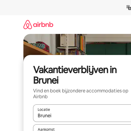
Ga
direct
naar
inhoud
Vakantieverblijven in
Brunei
Vind en boek bijzondere accommodaties op
Airbnb
Locatie
Wanneer er resultaten beschikbaar zijn, maak je 
Aankomst