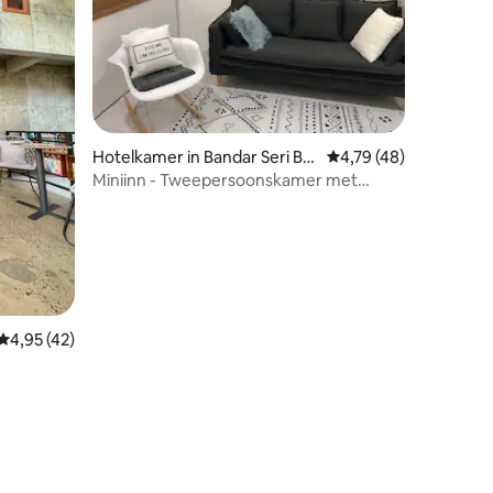
ecensies
Hotelkamer in Bandar Seri Be
Gemiddelde beoordeli
4,79 (48)
gawan
Miniinn - Tweepersoonskamer met
gedeelde badkamer
Gemiddelde beoordeling van 4,95 op 5, 42 recensies
4,95 (42)