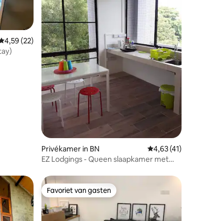
Gemiddelde beoordeling van 4,59 op 5, 22 recensies
4,59 (22)
tay)
ecensies
Privékamer in BN
Gemiddelde beoordeli
4,63 (41)
EZ Lodgings - Queen slaapkamer met
grote ramen
Favoriet van gasten
Favoriet van gasten