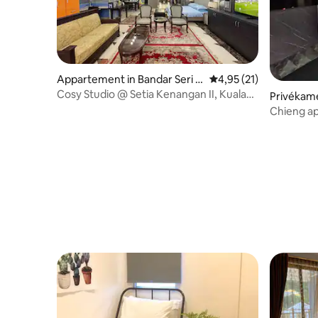
Appartement in Bandar Seri B
Gemiddelde beoordelin
4,95 (21)
egawan
Cosy Studio @ Setia Kenangan II, Kuala
Privékame
Lumpur
gawan
Chieng a