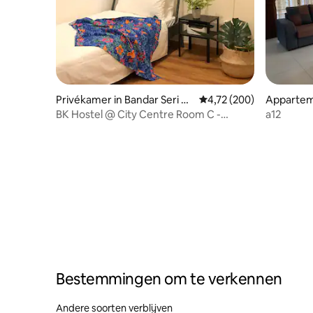
Privékamer in Bandar Seri Be
Gemiddelde beoordeling
4,72 (200)
Appartem
gawan
g Bunut
BK Hostel @ City Centre Room C -
a12
Eenpersoonskamer
Bestemmingen om te verkennen
Andere soorten verblijven