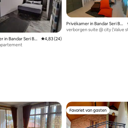
Privékamer in Bandar Seri Be
gawan
verborgen suite @ city (Value s
g van 4,95 op 5, 21 recensies
r in Bandar Seri Be
Gemiddelde beoordeling van 4,83 op 5, 24 r
4,83 (24)
ppartement
Favoriet van gasten
Favoriet van gasten