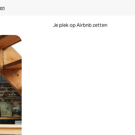
ven
Je plek op Airbnb zetten
en of swipen.