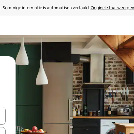
Sommige informatie is automatisch vertaald. 
Originele taal weerge
een keuze met je de pijltjestoetsen omhoog en omlaag, óf door te tikk