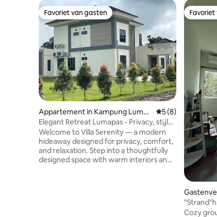
Favoriet van gasten
Favoriet
Favoriet van gasten
Favoriet
Appartement in Kampung Lumap
Gemiddelde beoord
5 (8)
as
Elegant Retreat Lumapas - Privacy, stijl
en comfort
Welcome to Villa Serenity — a modern
hideaway designed for privacy, comfort,
and relaxation. Step into a thoughtfully
designed space with warm interiors and
a calming atmosphere, perfect for
unwinding or simply enjoying a quiet
retreat. Outdoors, the spacious patio
Gastenver
offers an inviting setting for morning
bai
"Strand"h
coffee or a relaxing evening under soft
Cozy grou
ambient lighting. The property is also