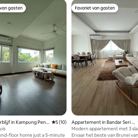
 van gasten
Favoriet van gasten
 van gasten
Favoriet van gasten
eling van 5 op 5, 8 recensies
blijf in Kampung Pena
Gemiddelde beoordeling van 5 op 5, 10 r
5 (10)
Appartement in Bandar Seri B
egawan
uis
Modern appartement met 3 sl
in het hart van Gadong
nd-floor home just a 5-minute
Ervaar het beste van Brunei van