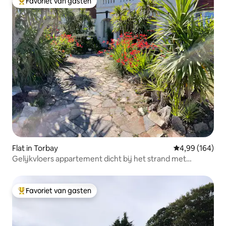
Favoriet van gasten
Topfavoriet van gasten
Flat in Torbay
Gemiddelde beo
4,99 (164)
Gelijkvloers appartement dicht bij het strand met
parkeergelegenheid
Favoriet van gasten
Topfavoriet van gasten