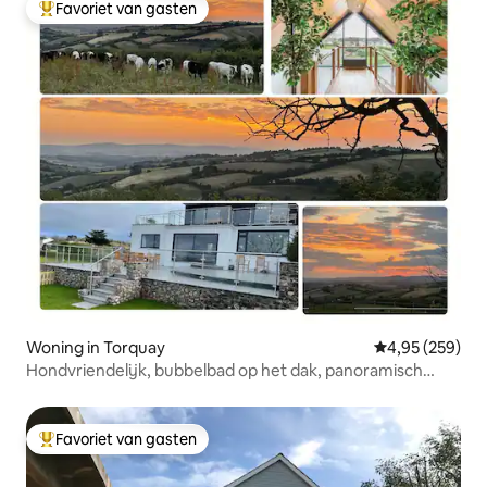
Favoriet van gasten
Topfavoriet van gasten
Woning in Torquay
Gemiddelde beo
4,95 (259)
Hondvriendelijk, bubbelbad op het dak, panoramisch
uitzicht.
Favoriet van gasten
Topfavoriet van gasten