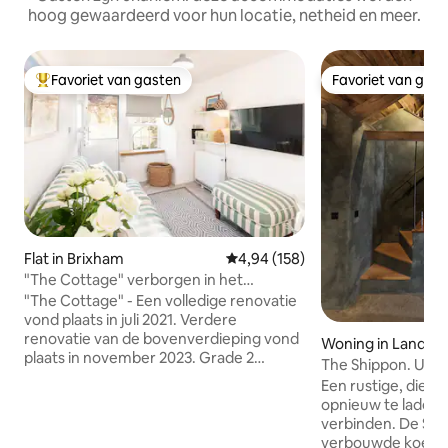
hoog gewaardeerd voor hun locatie, netheid en meer.
Favoriet van gasten
Favoriet van gas
Topfavoriet van gasten
Favoriet van gas
Flat in Brixham
Gemiddelde beoordeling van 4,9
4,94 (158)
"The Cottage" verborgen in het
centrum van Brixham
"The Cottage" - Een volledige renovatie
vond plaats in juli 2021. Verdere
renovatie van de bovenverdieping vond
Woning in Landsc
plaats in november 2023. Grade 2
The Shippon. Unie
geadverteerd Geconverteerd huisje, nu
accommodatie in 
Een rustige, diep 
een schattige en gezellige maisonnette
opnieuw te laden 
met 1 slaapkamer, 1 badkamer
verbinden. De Shi
weggestopt in een rustige geplaveide
verbouwde koeien