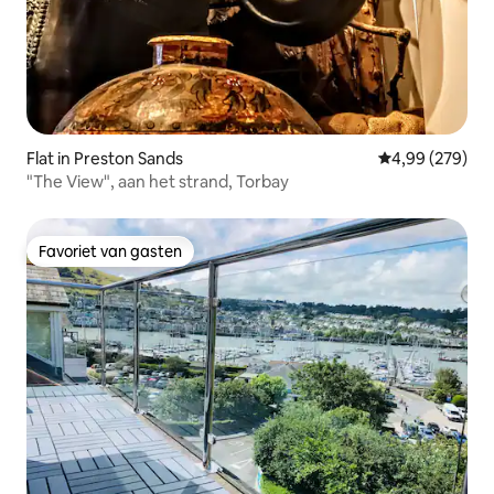
Flat in Preston Sands
Gemiddelde beo
4,99 (279)
"The View", aan het strand, Torbay
Favoriet van gasten
Favoriet van gasten