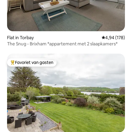
Flat in Torbay
Gemiddelde beo
4,94 (178)
The Snug - Brixham *appartement met 2 slaapkamers*
Favoriet van gasten
Topfavoriet van gasten