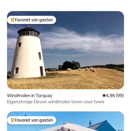
Favoriet van gasten
Topfavoriet van gasten
Windmolen in Torquay
Gemiddelde be
4,96 (99)
Eigenzinnige Devon windmolen toren voor twee
Favoriet van gasten
Topfavoriet van gasten