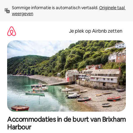
Ga
Sommige informatie is automatisch vertaald. 
Originele taal 
direct
weergeven
naar
inhoud
Je plek op Airbnb zetten
Accommodaties in de buurt van Brixham
Harbour