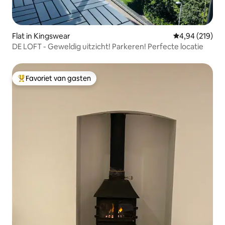
Flat in Kingswear
Gemiddelde beo
4,94 (219)
DE LOFT - Geweldig uitzicht! Parkeren! Perfecte locatie
Favoriet van gasten
Topfavoriet van gasten