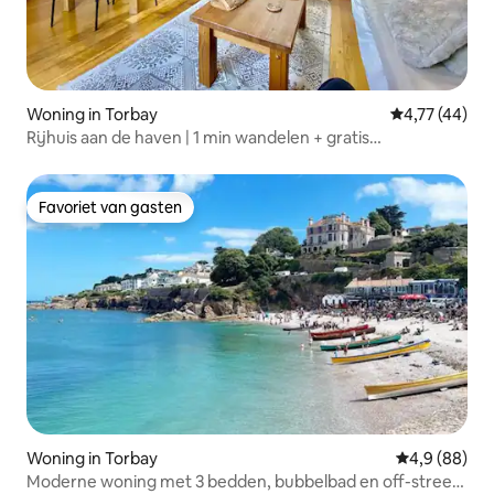
Woning in Torbay
Gemiddelde be
4,77 (44)
Rijhuis aan de haven | 1 min wandelen + gratis
parkeergelegenheid
Favoriet van gasten
Favoriet van gasten
Woning in Torbay
Gemiddelde b
4,9 (88)
Moderne woning met 3 bedden, bubbelbad en off-street