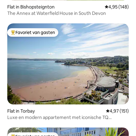
Flat in Bishopsteignton
Gemiddelde beo
4,95 (148)
The Annex at Waterfield House in South Devon
Favoriet van gasten
Topfavoriet van gasten
Flat in Torbay
Gemiddelde be
4,97 (151)
Luxe en modern appartement met iconische TQ
SeaViews