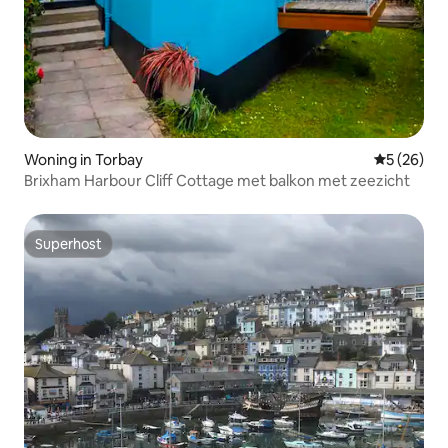
Woning in Torbay
Gemiddelde
5 (26)
Brixham Harbour Cliff Cottage met balkon met zeezicht
Superhost
Superhost