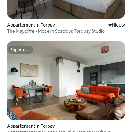
Appartement in Torbay
Nieuwe ac
Nieuw
The Maycliffe - Modern Spacious Torquay Studio
Superhost
Superhost
Appartement in Torbay