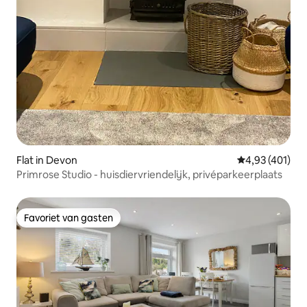
Flat in Devon
Gemiddelde beo
4,93 (401)
Primrose Studio - huisdiervriendelijk, privéparkeerplaats
Favoriet van gasten
Favoriet van gasten