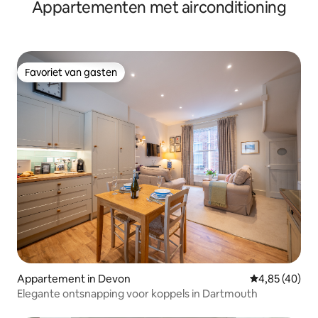
Appartementen met airconditioning
parkeren
Favoriet van gasten
Favoriet van gasten
Appartement in Devon
Gemiddelde be
4,85 (40)
Elegante ontsnapping voor koppels in Dartmouth