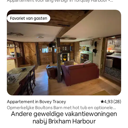
Appartement voor lang verblijf in Torquay Harbour •
Aannemers
Favoriet van gasten
Favoriet van gasten
Appartement in Bovey Tracey
Gemiddelde be
4,93 (28)
Opmerkelijke Boultons Barn met hot tub en optionele
Andere geweldige vakantiewoningen
sauna
nabij Brixham Harbour