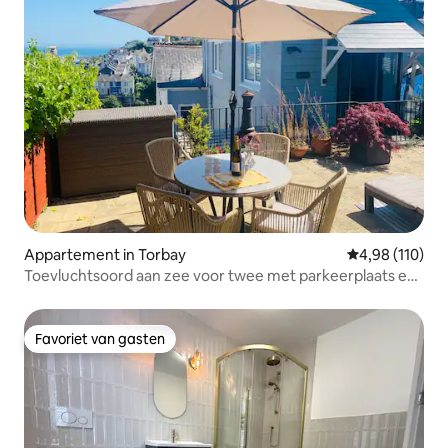
Appartement in Torbay
Gemiddelde beo
4,98 (110)
Toevluchtsoord aan zee voor twee met parkeerplaats en
uitzicht op zee
Favoriet van gasten
Favoriet van gasten