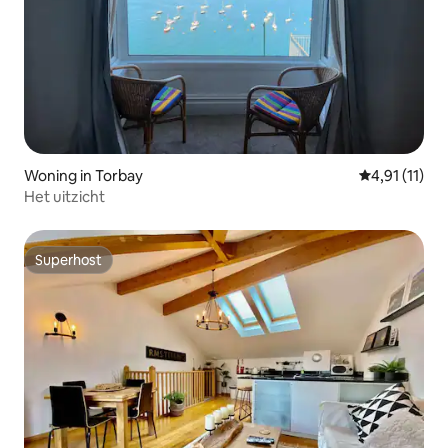
Woning in Torbay
Gemiddelde b
4,91 (11)
Het uitzicht
Superhost
Superhost