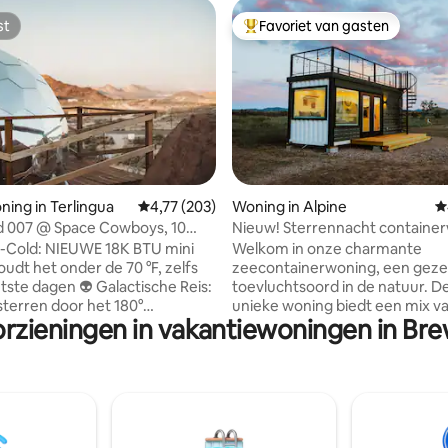
st
Favoriet van gasten
st
Topfavoriet van gasten
 van 4,92 op 5, 138 recensies
ing in Terlingua
Gemiddelde beoordeling van 4,77 op 5, 203 r
4,77 (203)
Woning in Alpine
G
d 007 @ Space Cowboys, 10
Nieuw! Sterrennacht containe
aar Big Bend
ce-Cold: NIEUWE 18K BTU mini
Welkom in onze charmante
oudt het onder de 70 °F, zelfs
zeecontainerwoning, een gezel
n 👽 Galactische Reis:
toevluchtsoord in de natuur. D
 sterren door het 180°
unieke woning biedt een mix v
orzieningen in vakantiewoningen in Br
che raam of vanuit je luxe
modern comfort en charme, p
bed, terwijl de lichten,
voor diegenen die op zoek zijn
en verborgen buitenaardse
ontspannen uitje. Gelegen op e
n de Pod een gevoel creëren
van Big Bend National Park en 
n door de melkweg 🛸 🏜️
minuten afstand van Alpine bie
itzicht: Onze Space Pod ligt
reizigers gemakkelijke toegang
en schilderachtige
zowel het park als de stad. Je z