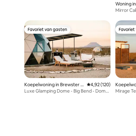
Woning in
Mirror Ca
van het p
Favoriet van gasten
Favoriet
Favoriet van gasten
Favoriet
Koepelwoning in Brewster C
Gemiddelde beoordeling
4,92 (120)
Koepelwon
ounty
Luxe Glamping Dome - Big Bend - Dome
Mirage Te
1 - Sirius