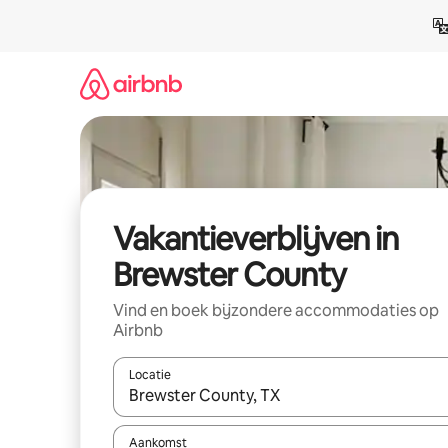
Ga
direct
naar
inhoud
Vakantieverblijven in
Brewster County
Vind en boek bijzondere accommodaties op
Airbnb
Locatie
Wanneer er resultaten beschikbaar zijn, maak je 
Aankomst