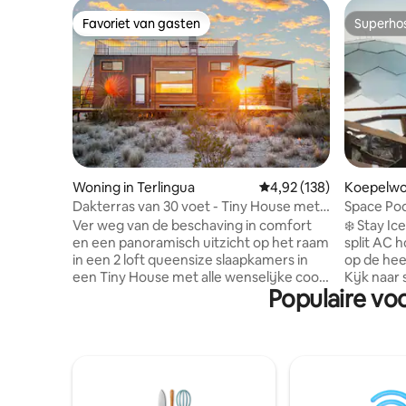
Favoriet van gasten
Superho
Favoriet van gasten
Superho
Woning in Terlingua
Gemiddelde beoordeling
4,92 (138)
Koepelwon
Dakterras van 30 voet - Tiny House met
Space Po
twee slaapkamers op wielen
minuten n
Ver weg van de beschaving in comfort
❄️ Stay I
en een panoramisch uitzicht op het raam
split AC h
in een 2 loft queensize slaapkamers in
op de heetste dage
een Tiny House met alle wenselijke coole
Kijk naar
Populaire vo
voorzieningen die een klein huis zou
panoramis
moeten bieden! Dakterras van 30 voet
queensize 
voor het beste sterrenkijken in de VS. 2
effecten 
queensize bedden, volledige keuken, 1
wezens va
opstaande douche met water toilet,
van zweve
gezellige bank en eethoek met smart-tv,
Prachtig u
towells, koffie en thee, ENORME ramen
bovenop e