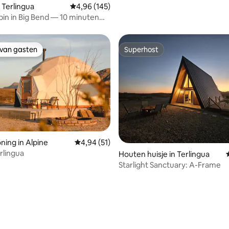
 Terlingua
Gemiddelde beoordeling van 4,96 op 5, 145 r
4,96 (145)
bin in Big Bend — 10 minuten
ark
 van gasten
Superhost
 van gasten
Superhost
 van 4,92 op 5, 120 recensies
ing in Alpine
Gemiddelde beoordeling van 4,94 op 5, 51 r
4,94 (51)
rlingua
Houten huisje in Terlingua
Starlight Sanctuary: A-Frame