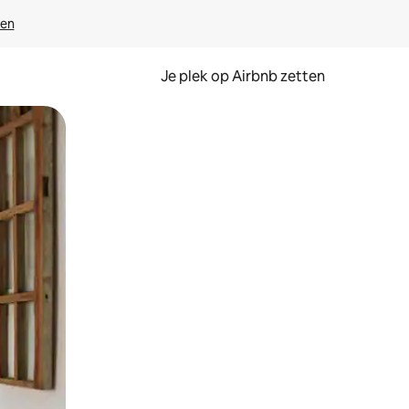
ven
Je plek op Airbnb zetten
en of swipen.