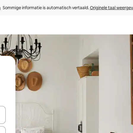
Sommige informatie is automatisch vertaald. 
Originele taal weerge
een keuze met je de pijltjestoetsen omhoog en omlaag, óf door te tikk