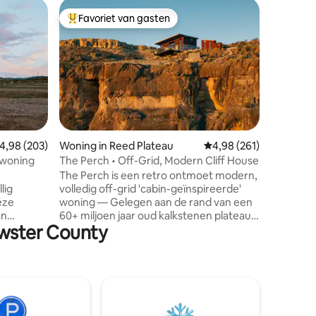
Houten hu
Favoriet van gasten
Favor
Topfavoriet van gasten
Topfavo
Boca de 
De Boca d
hectare 
(geen bu
lawaai), 
onze 470
majestue
hut is o
's, cactu
ecensies
emiddelde beoordeling van 4,98 op 5, 203 recensies
4,98 (203)
Woning in Reed Plateau
Gemiddelde beoordeling
4,98 (261)
woestijn
rwoning
The Perch • Off-Grid, Modern Cliff House
prachtig
The Perch is een retro ontmoet modern,
het beste
lig
volledig off-grid 'cabin-geïnspireerde'
in Big Be
eze
woning — Gelegen aan de rand van een
verhuren 
an
60+ miljoen jaar oud kalkstenen plateau,
dan 30 jaa
ewster County
erfect
heb je een uniek uitzicht op de
 naar een
historische Terlingua Ghost Town en in
en uurtje
het uitgestrekte Chisos bergketen van
op enkele
Big Bend National Park. Genesteld op 20
dt
hectare ongerepte Chihuahuan
 tot
woestijn, is het de perfecte
ult zeker
accommodatie voor koppels, een klein