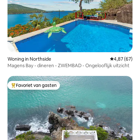
Woning in Northside
Gemiddelde be
4,87 (67)
Magens Bay - dineren - ZWEMBAD - Ongelooflijk uitzicht
Favoriet van gasten
Topfavoriet van gasten