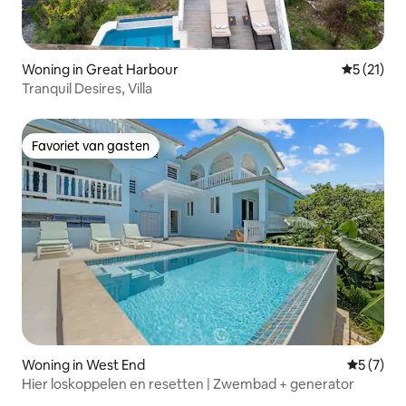
Woning in Great Harbour
Gemiddeld
5 (21)
Tranquil Desires, Villa
Favoriet van gasten
Favoriet van gasten
Woning in West End
Gemiddeld
5 (7)
Hier loskoppelen en resetten | Zwembad + generator