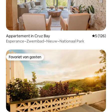
Appartement in Cruz Bay
Gemiddelde 
5 (126)
Esperance~Zwembad~Nieuw~Nationaal Park
Favoriet van gasten
Favoriet van gasten