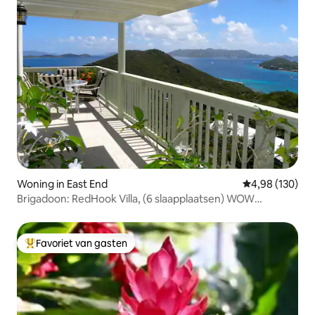
Woning in East End
Gemiddelde beo
4,98 (130)
Brigadoon: RedHook Villa, (6 slaapplaatsen) WOW
UITZICHT!
Favoriet van gasten
Topfavoriet van gasten