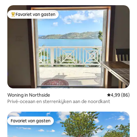
oceaan/Verwarmd zwembad
Favoriet van gasten
Topfavoriet van gasten
Woning in Northside
Gemiddelde be
4,99 (86)
Privé-oceaan en sterrenkijken aan de noordkant
Favoriet van gasten
Favoriet van gasten