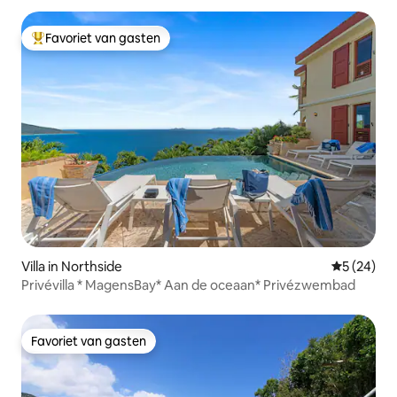
Favoriet van gasten
Topfavoriet van gasten
Villa in Northside
Gemiddelde
5 (24)
Privévilla * MagensBay* Aan de oceaan* Privézwembad
Favoriet van gasten
Favoriet van gasten