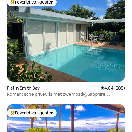
Favoriet van gasten
Topfavoriet van gasten
Flat in Smith Bay
Gemiddelde beo
4,84 (288)
Romantische privévilla met zwembad@Sapphire.
Generator.
Favoriet van gasten
Topfavoriet van gasten