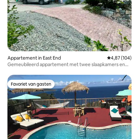
Appartement in East End
Gemiddelde beo
4,87 (104)
Gemeubileerd appartement met twee slaapkamers en
twee badkamers #1
Favoriet van gasten
Favoriet van gasten