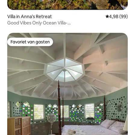
Villa in Anna's Retreat
Gemiddelde be
4,98 (99)
Good Vibes Only Ocean Villa-
uitzicht/zwembad/zonnedek/plezier
Favoriet van gasten
Favoriet van gasten