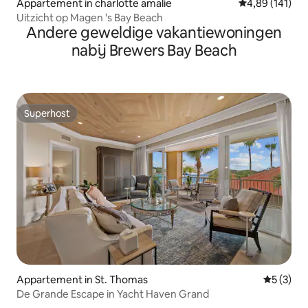
Appartement in charlotte amalie
Gemiddelde beo
4,89 (141)
Uitzicht op Magen 's Bay Beach
Andere geweldige vakantiewoningen
nabij Brewers Bay Beach
Superhost
Superhost
Appartement in St. Thomas
Gemiddeld
5 (3)
De Grande Escape in Yacht Haven Grand