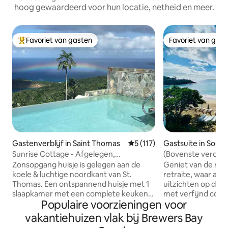
hoog gewaardeerd voor hun locatie, netheid en meer.
Favoriet van gasten
Favoriet van gas
Topfavoriet van gasten
Favoriet van gas
Gastenverblijf in Saint Thomas
Gemiddelde beoordeling van 
5 (117)
Gastsuite in South
Sunrise Cottage - Afgelegen,
(Bovenste verdiepin
romantisch, privé
Frenchman Bay
Zonsopgang huisje is gelegen aan de
Geniet van de rus
koele & luchtige noordkant van St.
retraite, waar 
Thomas. Een ontspannend huisje met 1
uitzichten op de
slaapkamer met een complete keuken
met verfijnd comf
Populaire voorzieningen voor
en woonkamer. Je kunt genieten van de
terras, wifi, airco
zon op het zonnedek of rondhangen in
milieuvriendelijk
vakantiehuizen vlak bij Brewers Bay
je privézwembad, terwijl je overdag
haven is ideaal ge