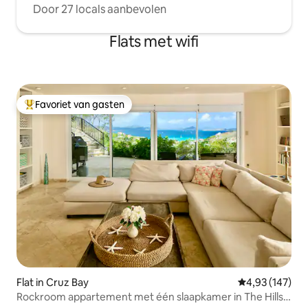
Door 27 locals aanbevolen
Flats met wifi
Favoriet van gasten
Topfavoriet van gasten
Flat in Cruz Bay
Gemiddelde beo
4,93 (147)
Rockroom appartement met één slaapkamer in The Hills