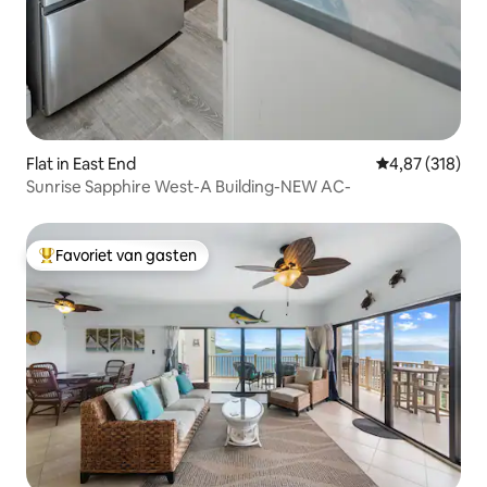
Flat in East End
Gemiddelde beo
4,87 (318)
Sunrise Sapphire West-A Building-NEW AC-
Favoriet van gasten
Topfavoriet van gasten