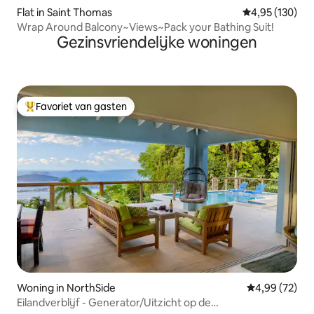
Flat in Saint Thomas
Gemiddelde beo
4,95 (130)
Wrap Around Balcony~Views~Pack your Bathing Suit!
Gezinsvriendelijke woningen
Favoriet van gasten
Topfavoriet van gasten
Woning in NorthSide
Gemiddelde be
4,99 (72)
Eilandverblijf - Generator/Uitzicht op de