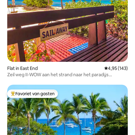
Flat in East End
Gemiddelde beo
4,95 (143)
Zeil weg II-WOW aan het strand naar het paradijs
gerenoveerd
Favoriet van gasten
Topfavoriet van gasten