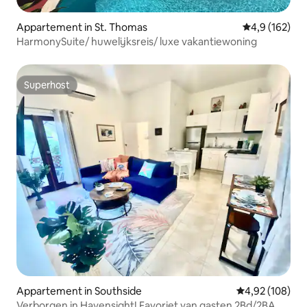
Appartement in St. Thomas
Gemiddelde be
4,9 (162)
HarmonySuite/ huwelijksreis/ luxe vakantiewoning
Superhost
Superhost
Appartement in Southside
Gemiddelde beo
4,92 (108)
Verborgen in Havensight! Favoriet van gasten 2Bd/2BA