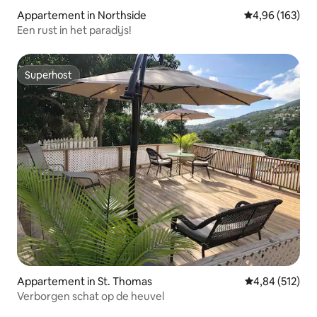
Appartement in Northside
Gemiddelde beo
4,96 (163)
Een rust in het paradijs!
Superhost
Superhost
Appartement in St. Thomas
Gemiddelde beo
4,84 (512)
Verborgen schat op de heuvel