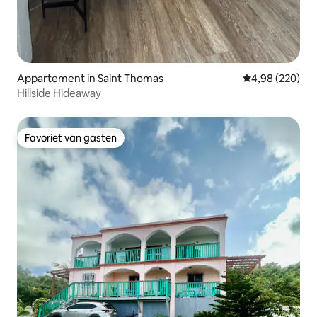
Appartement in Saint Thomas
Gemiddelde beo
4,98 (220)
Hillside Hideaway
Favoriet van gasten
Favoriet van gasten