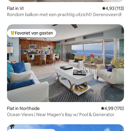
Flat in VI
Gemiddelde be
4,93 (113)
Rondom balkon met een prachtig uitzicht! Gerenoveerd!
Favoriet van gasten
Topfavoriet van gasten
Flat in Northside
Gemiddelde beo
4,99 (170)
Ocean Views | Near Magen’s Bay w/ Pool & Generator