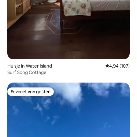
Huisje in Water Island
Gemiddelde beo
4,94 (107)
Surf Song Cottage
Favoriet van gasten
Favoriet van gasten