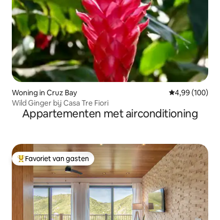
Woning in Cruz Bay
Gemiddelde beo
4,99 (100)
Wild Ginger bij Casa Tre Fiori
Appartementen met airconditioning
Favoriet van gasten
Topfavoriet van gasten