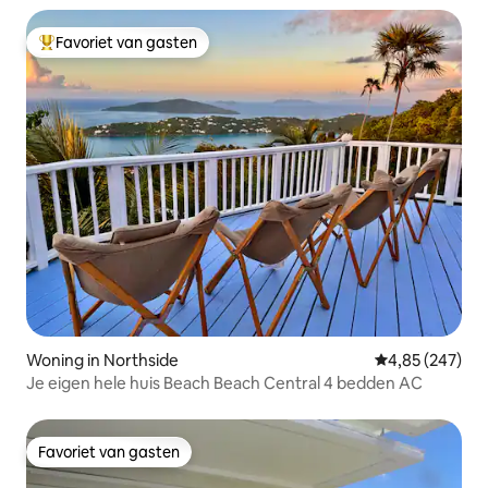
Favoriet van gasten
Topfavoriet van gasten
Woning in Northside
Gemiddelde beo
4,85 (247)
Je eigen hele huis Beach Beach Central 4 bedden AC
Favoriet van gasten
Favoriet van gasten