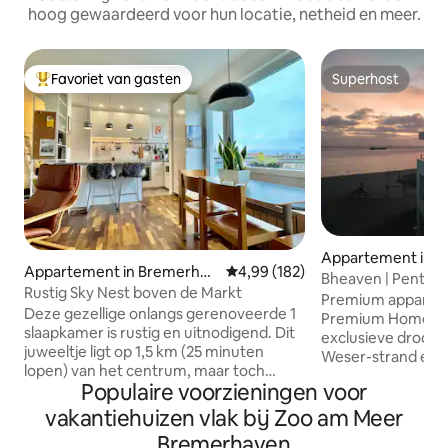
hoog gewaardeerd voor hun locatie, netheid en meer.
Favoriet van gasten
Superhost
Topfavoriet van gasten
Superhost
Appartement in 
Appartement in Bremerhav
Gemiddelde beoordeling van 4,9
4,99 (182)
n
Bheaven | Pentho
en
Rustig Sky Nest boven de Markt
appartement
Premium apparte
Deze gezellige onlangs gerenoveerde 1
Premium Homes o
slaapkamer is rustig en uitnodigend. Dit
exclusieve drooml
juweeltje ligt op 1,5 km (25 minuten
Weser-strand en o
lopen) van het centrum, maar toch
bezienswaardighed
Populaire voorzieningen voor
centraal in de woonwijk Geestemunde
met een panoramis
met alle voorzieningen op een korte
water, een groot 
vakantiehuizen vlak bij Zoo am Meer
wandeling. Het balkon op de bovenste
uitzonderlijk ontw
Bremerhaven
verdieping biedt uitzicht op de levendige