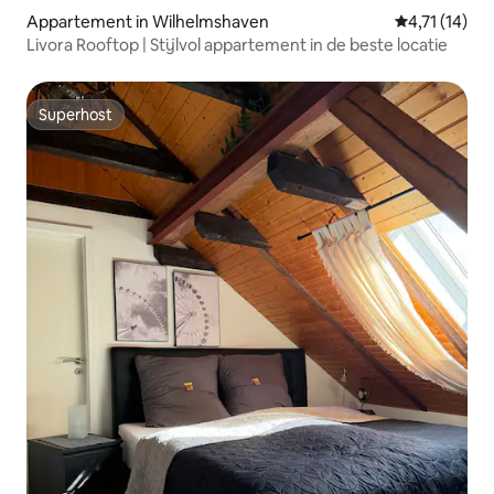
Appartement in Wilhelmshaven
Gemiddelde b
4,71 (14)
Livora Rooftop | Stijlvol appartement in de beste locatie
Superhost
Superhost