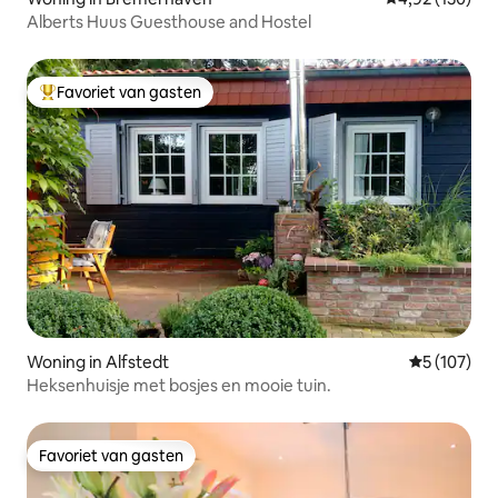
Alberts Huus Guesthouse and Hostel
Favoriet van gasten
Topfavoriet van gasten
Woning in Alfstedt
Gemiddelde 
5 (107)
Heksenhuisje met bosjes en mooie tuin.
Favoriet van gasten
Favoriet van gasten