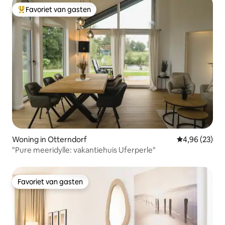
Favoriet van gasten
Topfavoriet van gasten
Woning in Otterndorf
Gemiddelde be
4,96 (23)
"Pure meeridylle: vakantiehuis Uferperle"
Favoriet van gasten
Favoriet van gasten