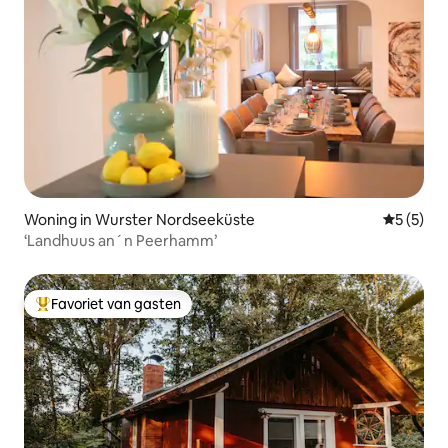
Woning in Wurster Nordseeküste
Gemiddeld
5 (5)
‘Landhuus an´n Peerhamm’
Favoriet van gasten
Topfavoriet van gasten