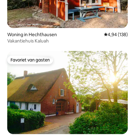
Woning in Hechthausen
Gemiddelde beo
4,94 (138)
Vakantiehuis Kaluah
Favoriet van gasten
Favoriet van gasten