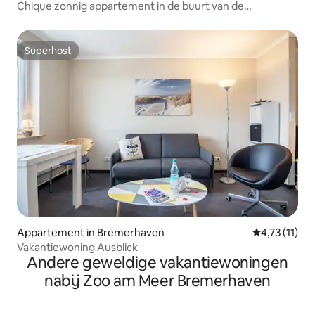
Chique zonnig appartement in de buurt van de
universiteit
Superhost
Superhost
Appartement in Bremerhaven
Gemiddelde b
4,73 (11)
Vakantiewoning Ausblick
Andere geweldige vakantiewoningen
nabij Zoo am Meer Bremerhaven