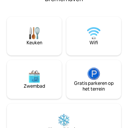
klaarliggen. Genie
tweewekelijkse markt. Volledig
zonsondergangen 
uitgerust voor langere verblijven, een
maritieme werkin
zakenreis van een week of gewoon een
estuarium en het z
perfect weekendje weg. Kinderen en
Breng een dag doo
honden kunnen spelen in de
keer terug naar di
nabijgelegen parken. De ruimte is
hoogtepunt na sp
volledig uitgerust voor baby 's tot
naar de badplaats.
Keuken
Wifi
peuter.
Gratis parkeren op
Zwembad
het terrein