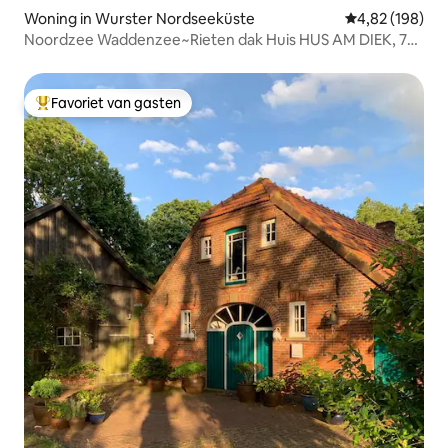
Woning in Wurster Nordseeküste
Gemiddelde beo
4,82 (198)
Noordzee Waddenzee~Rieten dak Huis HUS AM DIEK, 77
m²
Favoriet van gasten
Topfavoriet van gasten