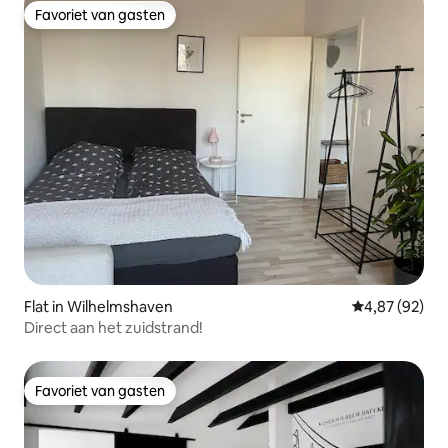
Favoriet van gasten
Favoriet van gasten
Flat in Wilhelmshaven
Gemiddelde be
4,87 (92)
Direct aan het zuidstrand!
Favoriet van gasten
Favoriet van gasten