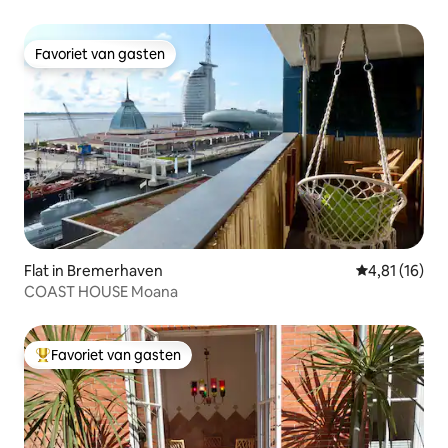
Favoriet van gasten
Favoriet van gasten
Flat in Bremerhaven
Gemiddelde b
4,81 (16)
COAST HOUSE Moana
Favoriet van gasten
Topfavoriet van gasten