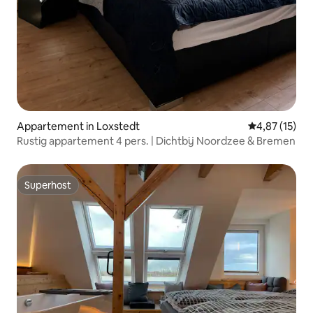
Appartement in Loxstedt
Gemiddelde be
4,87 (15)
Rustig appartement 4 pers. | Dichtbij Noordzee & Bremen
Superhost
Superhost