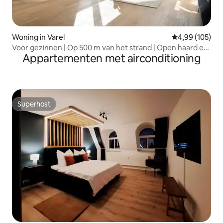
Woning in Varel
Gemiddelde beo
4,99 (105)
Voor gezinnen | Op 500 m van het strand | Open haard en
Appartementen met airconditioning
tuin
Superhost
Superhost