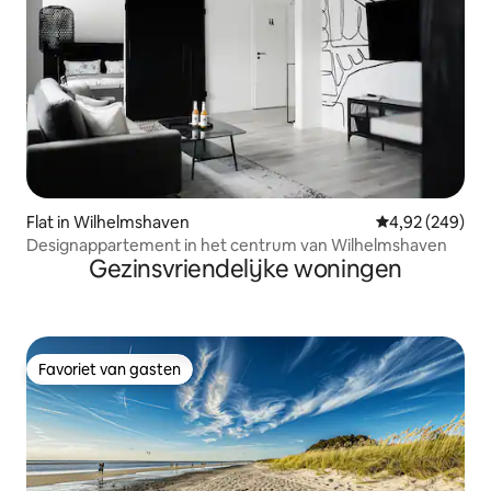
Flat in Wilhelmshaven
Gemiddelde beo
4,92 (249)
Designappartement in het centrum van Wilhelmshaven
Gezinsvriendelijke woningen
Favoriet van gasten
Favoriet van gasten