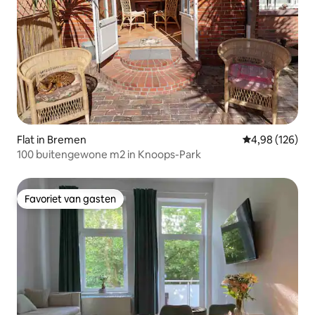
Flat in Bremen
Gemiddelde beo
4,98 (126)
100 buitengewone m2 in Knoops-Park
Favoriet van gasten
Favoriet van gasten