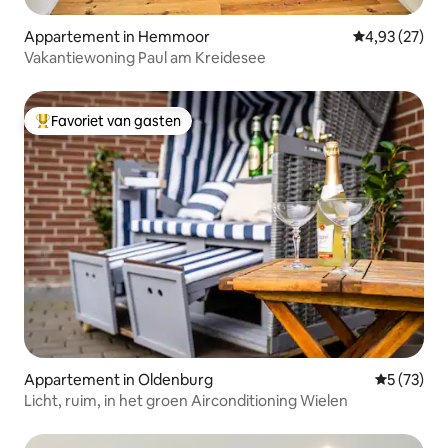
Appartement in Hemmoor
Gemiddelde be
4,93 (27)
Vakantiewoning Paul am Kreidesee
Favoriet van gasten
Topfavoriet van gasten
Appartement in Oldenburg
Gemiddelde
5 (73)
Licht, ruim, in het groen Airconditioning Wielen