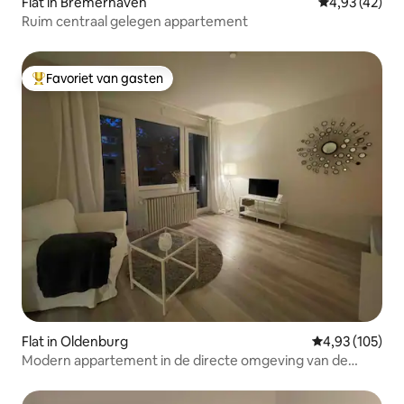
Flat in Bremerhaven
Gemiddelde be
4,93 (42)
Ruim centraal gelegen appartement
Favoriet van gasten
Topfavoriet van gasten
Flat in Oldenburg
Gemiddelde beo
4,93 (105)
Modern appartement in de directe omgeving van de
universiteit