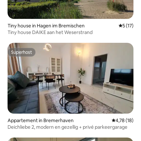
Tiny house in Hagen im Bremischen
Gemiddeld
5 (17)
Tiny house DAIKE aan het Weserstrand
Superhost
Superhost
Appartement in Bremerhaven
Gemiddelde be
4,78 (18)
Deichliebe 2, modern en gezellig + privé parkeergarage