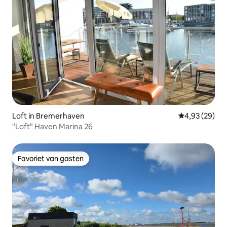
Loft in Bremerhaven
Gemiddelde be
4,93 (29)
"Loft" Haven Marina 26
Favoriet van gasten
Favoriet van gasten