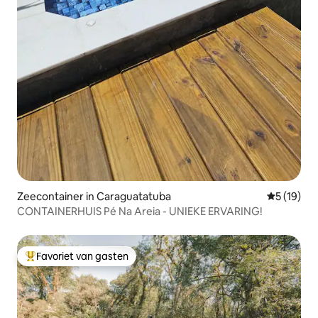
Zeecontainer in Caraguatatuba
Gemiddelde
5 (19)
CONTAINERHUIS Pé Na Areia - UNIEKE ERVARING!
Favoriet van gasten
Topfavoriet van gasten