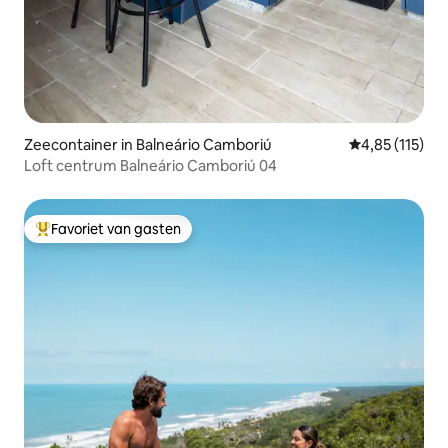
Zeecontainer in Balneário Camboriú
Gemiddelde be
4,85 (115)
Loft centrum Balneário Camboriú 04
Favoriet van gasten
Topfavoriet van gasten