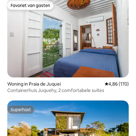
Favoriet van gasten
Favoriet van gasten
Woning in Praia de Juqueí
Gemiddelde beo
4,86 (170)
Containerhuis Juquehy, 2 comfortabele suites
Superhost
Superhost