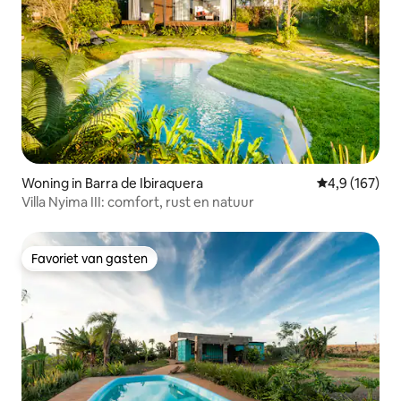
Woning in Barra de Ibiraquera
Gemiddelde be
4,9 (167)
Villa Nyima III: comfort, rust en natuur
Favoriet van gasten
Favoriet van gasten