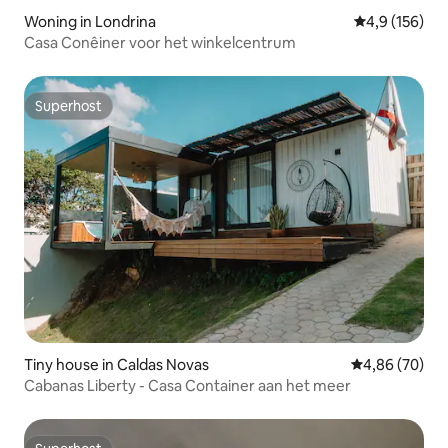
Woning in Londrina
Gemiddelde be
4,9 (156)
Casa Conêiner voor het winkelcentrum
Superhost
Superhost
Tiny house in Caldas Novas
Gemiddelde be
4,86 (70)
Cabanas Liberty - Casa Container aan het meer