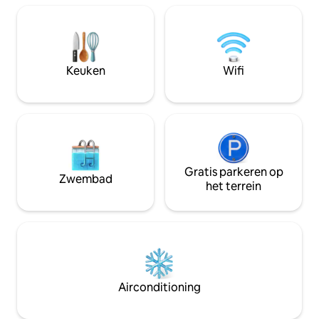
privé vuurgestook
comfortabel queensize bed en een
architectuur, meu
slaapbank voor twee personen. In de
kleding. Zeldzame differentiëlen in de
buitenruimte kun je genieten van de
regio: generator, 
zonsondergang op het terras,
Starlink en 4x4 be
picknicken in de tuin of samenkomen
Keuken
Wifi
rond het vloervuur. Ideaal om uit de rut
te komen!
Gratis parkeren op
Zwembad
het terrein
Airconditioning