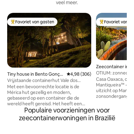
veel meer.
Favoriet van gasten
Favoriet van g
Topfavoriet van gasten
Topfavoriet van 
Zeecontainer in G
OTIUM: zonnedak,
Tiny house in Bento Gonçal
Gemiddelde beoordeling van 4,9
4,98 (306)
zonsondergang, St
Casa Oaxaca, ond
ves
Vrijstaande containerhut Vale dos
Mantiqueira™ -gro
Vinhedos Mérica
Met een bevoorrechte locatie is de
uitzicht op Mantiq
Mérica hut gezellig en modern,
zonsondergang va
gebaseerd op een container die de
gelegen in de land
wereld heeft gereisd. Het heeft een
Gonçalves, op een
Populaire voorzieningen voor
geïntegreerde oppervlakte van 40m²,
van watervallen, 
met uitzicht op de wijngaarden en
zeecontainerwoningen in Brazilië
restaurants. Exclusief en privé, het huis
inheemse bomen van de Serra Gaúcha.
heeft 2 suites (e
Het is uitgerust met huishoudelijk
keuken, terras, tu
keukengerei en toiletartikelen, plus een