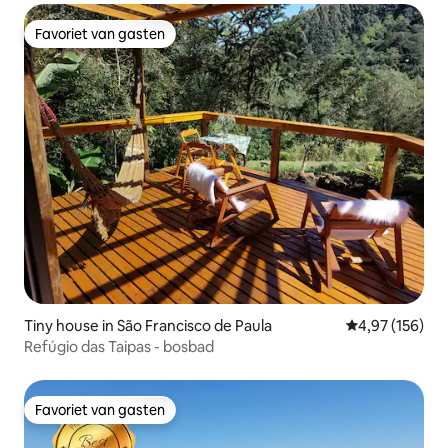
Favoriet van gasten
Favoriet van gasten
Tiny house in São Francisco de Paula
Gemiddelde beo
4,97 (156)
Refúgio das Taipas - bosbad
Favoriet van gasten
Favoriet van gasten