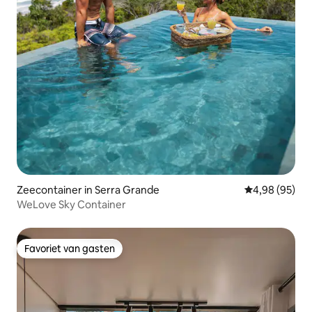
Zeecontainer in Serra Grande
Gemiddelde be
4,98 (95)
WeLove Sky Container
Favoriet van gasten
Favoriet van gasten