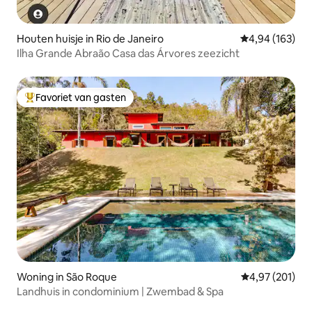
Houten huisje in Rio de Janeiro
Gemiddelde beo
4,94 (163)
Ilha Grande Abraão Casa das Árvores zeezicht
Favoriet van gasten
Topfavoriet van gasten
Woning in São Roque
Gemiddelde beo
4,97 (201)
Landhuis in condominium | Zwembad & Spa