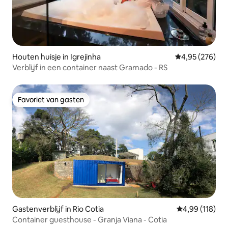
Houten huisje in Igrejinha
Gemiddelde beo
4,95 (276)
Verblijf in een container naast Gramado - RS
Favoriet van gasten
Favoriet van gasten
Gastenverblijf in Rio Cotia
Gemiddelde beo
4,99 (118)
Container guesthouse - Granja Viana - Cotia