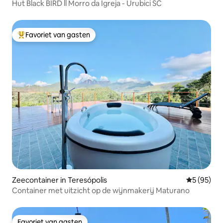
Hut Black BIRD ll Morro da Igreja - Urubici SC
Favoriet van gasten
Topfavoriet van gasten
Zeecontainer in Teresópolis
Gemiddelde
5 (95)
Container met uitzicht op de wijnmakerij Maturano
Favoriet van gasten