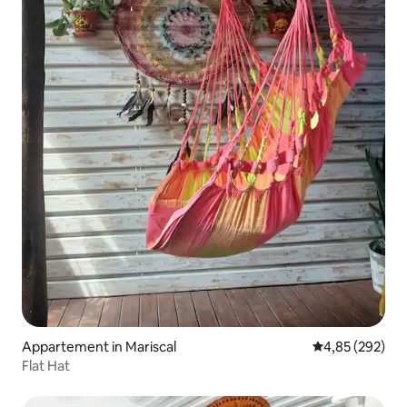
Appartement in Mariscal
Gemiddelde beo
4,85 (292)
Flat Hat