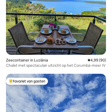
Zeecontainer in Luziânia
Gemiddelde be
4,99 (90)
Chalet met spectaculair uitzicht op het Corumbá-meer IV
Favoriet van gasten
Topfavoriet van gasten