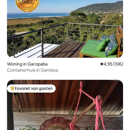
Woning in Garopaba
Gemiddelde beo
4,95 (106)
Containerhuis in Gamboa
Favoriet van gasten
Topfavoriet van gasten