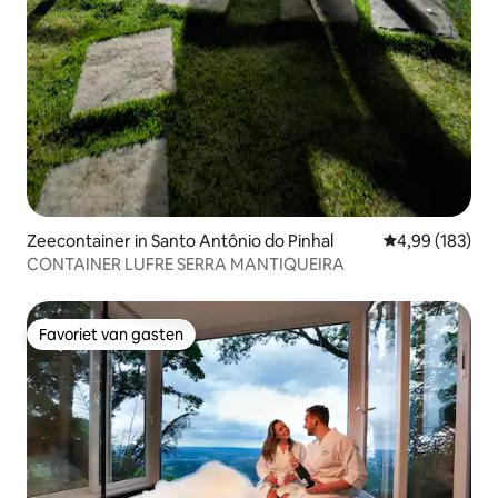
Zeecontainer in Santo Antônio do Pinhal
Gemiddelde beo
4,99 (183)
CONTAINER LUFRE SERRA MANTIQUEIRA
Favoriet van gasten
Favoriet van gasten