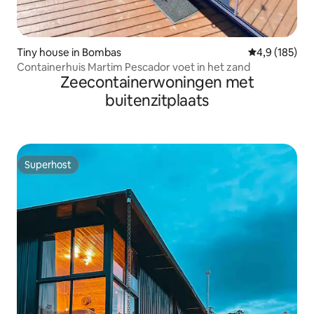
Tiny house in Bombas
Gemiddelde be
4,9 (185)
Containerhuis Martim Pescador voet in het zand
Zeecontainerwoningen met
buitenzitplaats
Superhost
Superhost