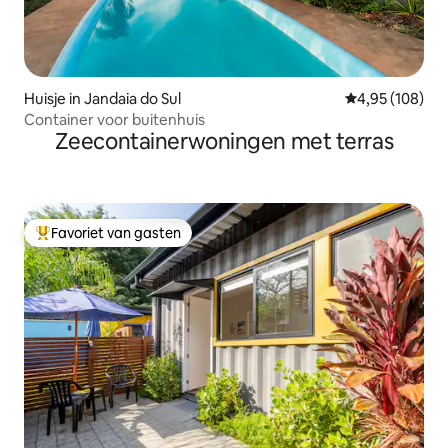
Huisje in Jandaia do Sul
Gemiddelde beo
4,95 (108)
Container voor buitenhuis
Zeecontainerwoningen met terras
Favoriet van gasten
Topfavoriet van gasten