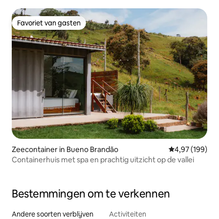
Favoriet van gasten
Favoriet van gasten
Zeecontainer in Bueno Brandão
Gemiddelde beo
4,97 (199)
Containerhuis met spa en prachtig uitzicht op de vallei
Bestemmingen om te verkennen
Andere soorten verblijven
Activiteiten