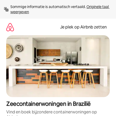
Ga
Sommige informatie is automatisch vertaald. 
Originele taal 
direct
weergeven
naar
inhoud
Je plek op Airbnb zetten
Zeecontainerwoningen in Brazilië
Vind en boek bijzondere containerwoningen op