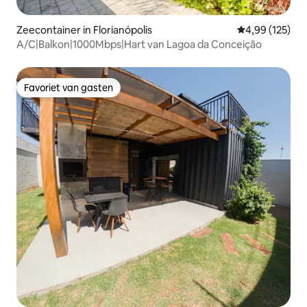
Zeecontainer in Florianópolis
Gemiddelde beo
4,99 (125)
A/C|Balkon|1000Mbps|Hart van Lagoa da Conceição
Favoriet van gasten
Favoriet van gasten