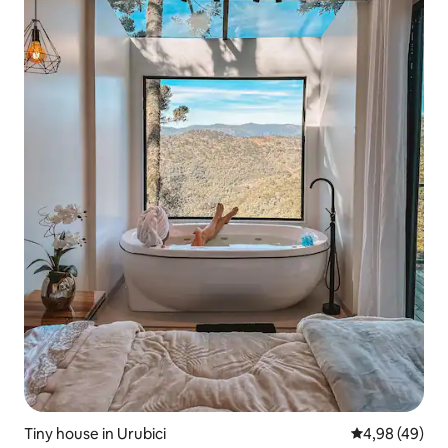
Tiny house in Urubici
Gemiddelde be
4,98 (49)