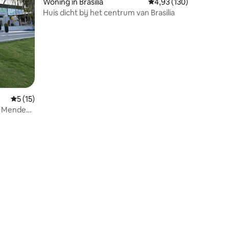
Woning in Brasília
Gemiddelde beoordeling
4,93 (130)
Huis dicht bij het centrum van Brasilia
Gemiddelde beoordeling van 5 op 5, 15 recensies
5 (15)
a Mendes
ecensies