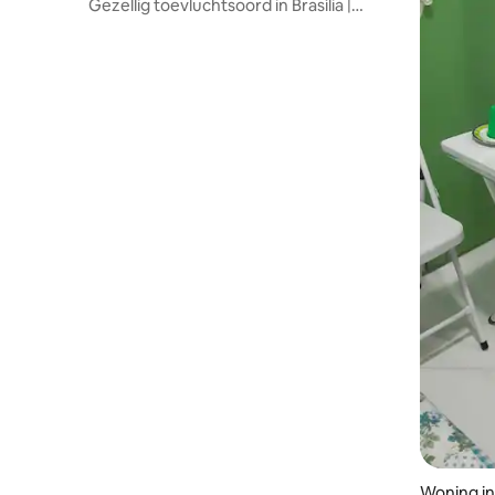
Gezellig toevluchtsoord in Brasília |
Houten huis
Woning in 