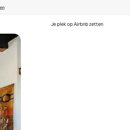
ven
Je plek op Airbnb zetten
en of swipen.