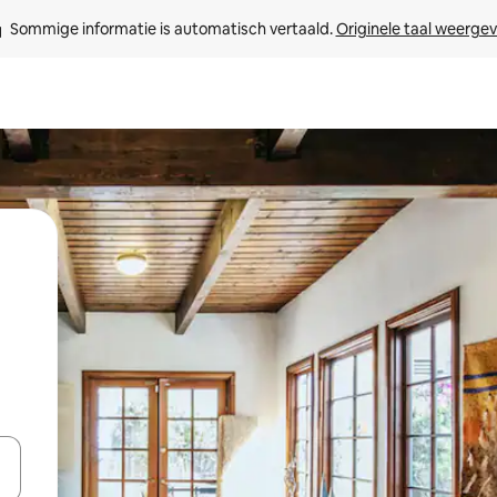
Sommige informatie is automatisch vertaald. 
Originele taal weerge
een keuze met je de pijltjestoetsen omhoog en omlaag, óf door te tikk