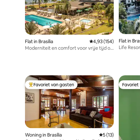
Flat in Bras
Flat in Brasília
Gemiddelde beoordeling
4,93 (154)
Life Reso
Moderniteit en comfort voor vrije tijd of
zaken.
Favoriet van gasten
Favoriet
Topfavoriet van gasten
Favoriet
Woning in Brasília
Gemiddelde beoorde
5 (13)