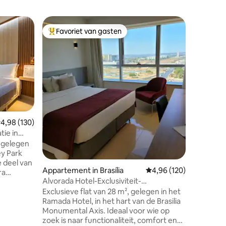
Apparteme
Favoriet van gasten
Favor
Topfavoriet van gasten
Topfavo
Apartam
Modern, 
ingerich
culturel
hoofdsta
Uitgerus
elegante,
diegenen 
comfortab
ecensies
emiddelde beoordeling van 4,98 op 5, 130 recensies
4,98 (130)
Brasilia. 
tie in
hoofdstad. - Bevoorrechte locati
, gelegen
bij rest
ey Park
iets mee
centrum. - Ultrasnelle wifi.
Appartement in Brasília
Gemiddelde beoordeling
4,96 (120)
ra
Alvorada Hotel-Exclusiviteit-
Shopping)
Monumentale As
Exclusieve flat van 28 m², gelegen in het
lijk en
Ramada Hotel, in het hart van de Brasilia
ste punten
Monumental Axis. Ideaal voor wie op
zoek is naar functionaliteit, comfort en
heden