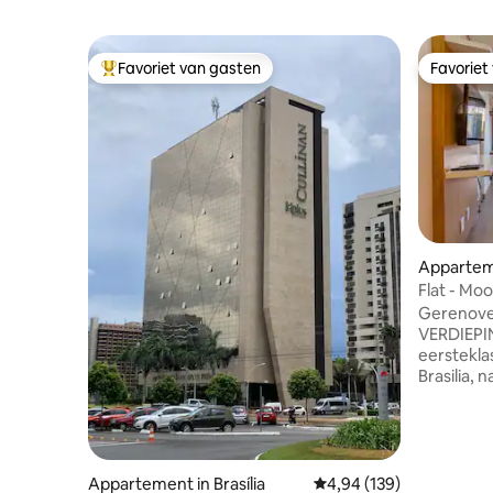
Favoriet van gasten
Favoriet
Topfavoriet van gasten
Favoriet
Appartem
Flat - Moo
Monument
Gerenove
VERDIEPIN
eerstekla
Brasilia, 
belangrij
federale 
Brasília S
Sector he
Monumenta
Appartement in Brasília
Gemiddelde beoordeling
4,94 (139)