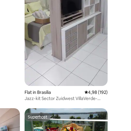
ecensies
Flat in Brasília
Gemiddelde beoordeling
4,98 (192)
Jazz-kit Sector Zuidwest VillaVerde-
ruimte
Superhost
Superhost