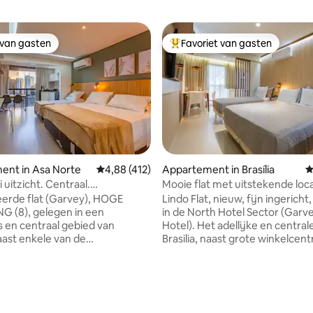
 van gasten
Favoriet van gasten
 van gasten
Topfavoriet van gasten
ent in Asa Norte
Gemiddelde beoordeling van 4,88 op 5, 412 r
4,88 (412)
Appartement in Brasília
G
i uitzicht. Centraal.
Mooie flat met uitstekende loca
ale as
Brasilia
erde flat (Garvey), HOGE
Lindo Flat, nieuw, fijn ingericht
G (8), gelegen in een
in de North Hotel Sector (Garv
s en centraal gebied van
Hotel). Het adellijke en centrale deel van
naast enkele van de
Brasilia, naast grote winkelcent
kste winkelcentra van de
(Conjunto Nacional en Brasilia 
hoofdstad (Conjunto Nacional,
en goede restaurants. Gemakke
hopping en ID). De North Hotel
snel toegang tot de belangrijk
eft directe toegang tot Eixo
van de stad. Zeer dicht bij de
l en ligt op een paar
belangrijkste bezienswaardig
 van 4,94 op 5, 139 recensies