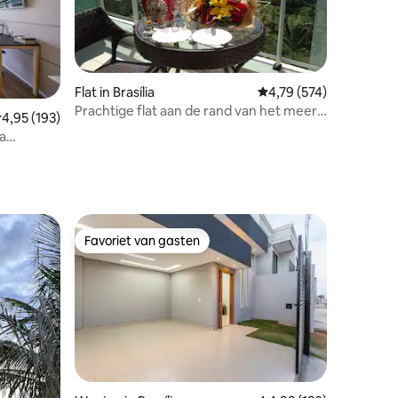
Flat in Brasília
Gemiddelde beoordeling
4,79 (574)
Prachtige flat aan de rand van het meer,
ecensies
emiddelde beoordeling van 4,95 op 5, 193 recensies
4,95 (193)
fantastisch uitzicht
a
Favoriet van gasten
Favoriet van gasten