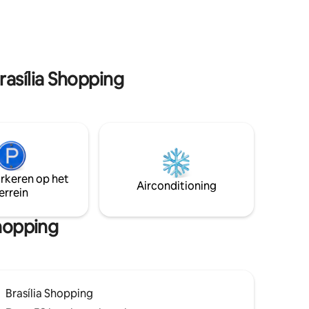
een prachtig uitzicht op de Esplanada
res
dos Ministérios. Hoogtepunten van de
cha,
ruimte: Hotelstructuur met 24-
uursreceptie, restaurant en gemakken
Onovertroffen locatie: Gelegen in het
politieke en toeristische centrum van
rasília Shopping
Brasilia, met gemakkelijke toegang tot:
Ministeries, Nationaal Congres,
Congrescentrum, Mané Garrincha
Stadion, TV-toren, winkelcentra.
arkeren op het
Airconditioning
errein
Shopping
Brasília Shopping