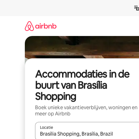
Ga
direct
naar
inhoud
Accommodaties in de
buurt van Brasília
Shopping
Boek unieke vakantieverblijven, woningen en
meer op Airbnb
Locatie
Wanneer er resultaten beschikbaar zijn, maak je 