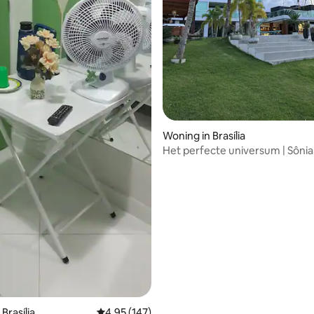
Woning in Brasília
Het perfecte universum | Sôni
House
Brasília
Gemiddelde beoordeling van 4,95 op 5, 147 r
4,95 (147)