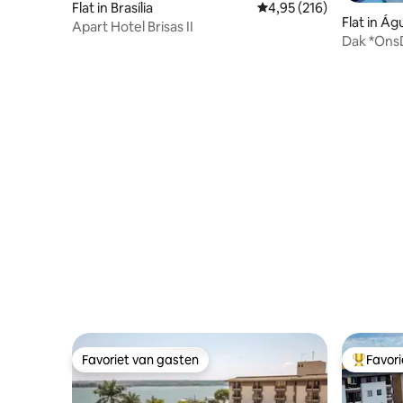
Flat in Brasília
Gemiddelde beoordeling
4,95 (216)
Flat in Ág
Apart Hotel Brisas II
Dak *Ons
Favoriet van gasten
Favor
Favoriet van gasten
Topfavor