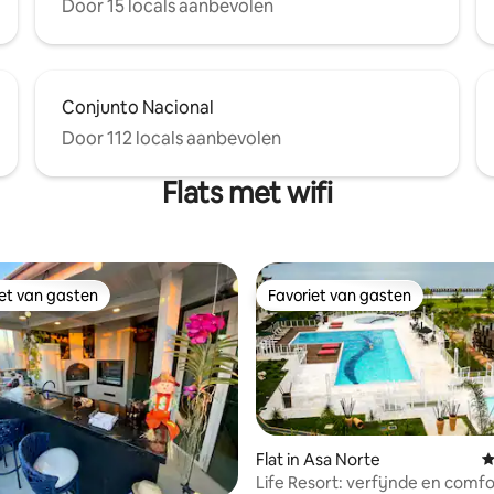
Door 15 locals aanbevolen
Conjunto Nacional
Door 112 locals aanbevolen
Flats met wifi
iet van gasten
Favoriet van gasten
iet van gasten
Favoriet van gasten
Flat in Asa Norte
G
Life Resort: verfijnde en comf