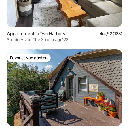
Appartement in Two Harbors
Gemiddelde beo
4,92 (133)
Studio A van The Studios @ 123
Favoriet van gasten
Favoriet van gasten