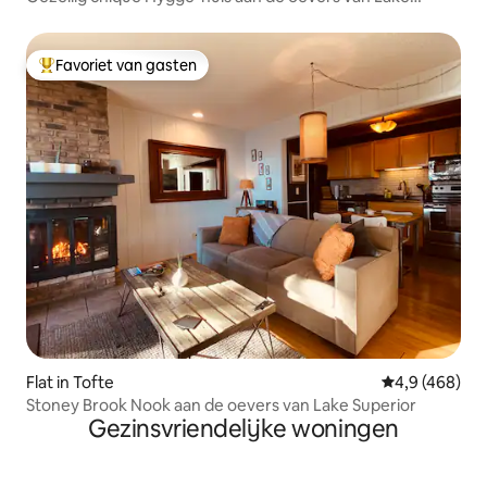
Superior
Favoriet van gasten
Topfavoriet van gasten
Flat in Tofte
Gemiddelde be
4,9 (468)
Stoney Brook Nook aan de oevers van Lake Superior
Gezinsvriendelijke woningen