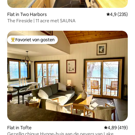
Flat in Two Harbors
Gemiddelde be
4,9 (235)
The Fireside | 11 acre met SAUNA
Favoriet van gasten
Topfavoriet van gasten
Flat in Tofte
Gemiddelde beo
4,89 (419)
Gezellig chique Hygge-huis aan de oevers van Lake