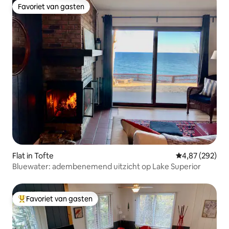
Favoriet van gasten
Favoriet van gasten
Flat in Tofte
Gemiddelde beo
4,87 (292)
Bluewater: adembenemend uitzicht op Lake Superior
Favoriet van gasten
Topfavoriet van gasten