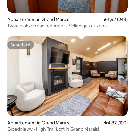
Appartement in Grand Marais
Gemiddelde beo
4,97 (249)
Twee blokken van het meer - Volledige keuken -
Huisdiervriendelijk
Superhost
Superhost
Appartement in Grand Marais
Gemiddelde beo
4,87 (100)
Gloednieuw - High Trail Loft in Grand Marais!