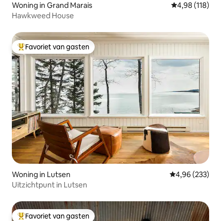
Woning in Grand Marais
Gemiddelde beo
4,98 (118)
Hawkweed House
Favoriet van gasten
Topfavoriet van gasten
Woning in Lutsen
Gemiddelde beo
4,96 (233)
Uitzichtpunt in Lutsen
Favoriet van gasten
Topfavoriet van gasten