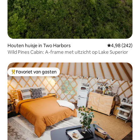
Houten huisje in Two Harbors
Gemiddelde beo
4,98 (242)
Wild Pines Cabin: A-frame met uitzicht op Lake Superior
Favoriet van gasten
Topfavoriet van gasten