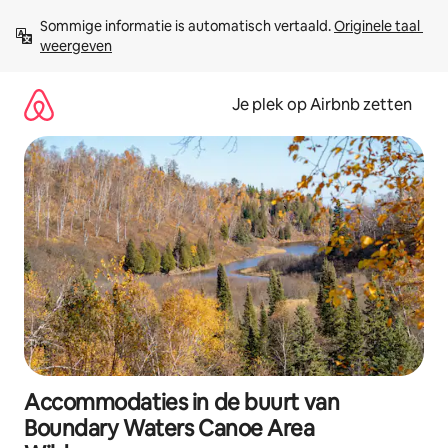
Ga
Sommige informatie is automatisch vertaald. 
Originele taal 
direct
weergeven
naar
inhoud
Je plek op Airbnb zetten
Accommodaties in de buurt van
Boundary Waters Canoe Area