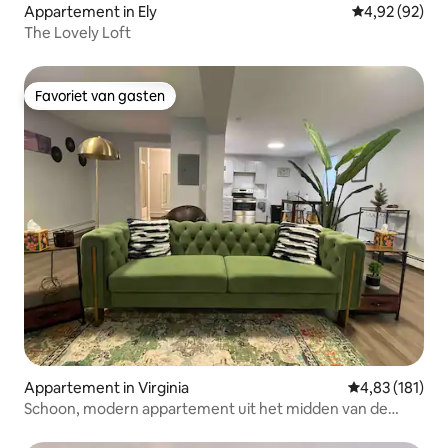
Appartement in Ely
Gemiddelde be
4,92 (92)
The Lovely Loft
Favoriet van gasten
Favoriet van gasten
Appartement in Virginia
Gemiddelde beo
4,83 (181)
Schoon, modern appartement uit het midden van de
eeuw.