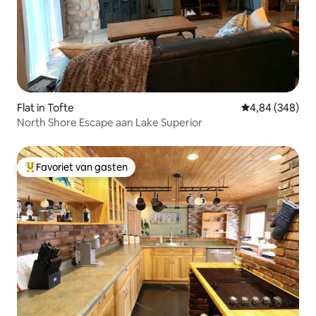
Flat in Tofte
Gemiddelde beo
4,84 (348)
North Shore Escape aan Lake Superior
Favoriet van gasten
Topfavoriet van gasten