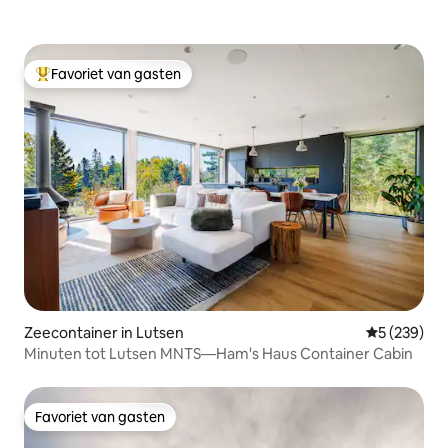
Favoriet van gasten
Topfavoriet van gasten
Zeecontainer in Lutsen
Gemiddelde 
5 (239)
Minuten tot Lutsen MNTS—Ham's Haus Container Cabin
Favoriet van gasten
Favoriet van gasten