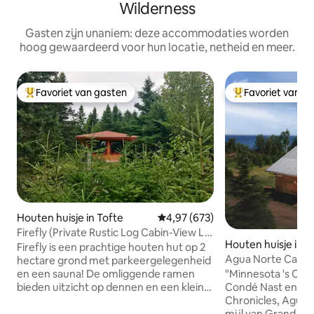
Wilderness
Gasten zijn unaniem: deze accommodaties worden
hoog gewaardeerd voor hun locatie, netheid en meer.
Favoriet van gasten
Favoriet van g
Topfavoriet van gasten
Topfavoriet van 
Houten huisje in Tofte
Gemiddelde beoordeling van 4,9
4,97 (673)
Firefly (Private Rustic Log Cabin-View L
Houten huisje in 
Superior)
Firefly is een prachtige houten hut op 2
is
Agua Norte Cabin:
hectare grond met parkeergelegenheid
Sauna
"Minnesota 's Coo
en een sauna! De omliggende ramen
Condé Nast en gez
bieden uitzicht op dennen en een klein
Chronicles, Agua N
glimpje van Lake Superior. Perfect voor
mijl van Grand Mar
avonturen alleen en stellen die bereid