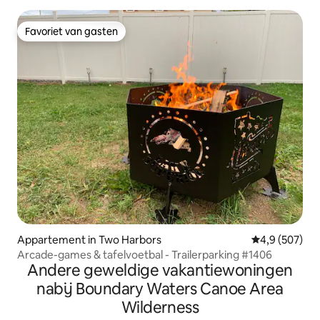
Favoriet van gasten
Favoriet van gasten
Appartement in Two Harbors
Gemiddelde be
4,9 (507)
Arcade-games & tafelvoetbal - Trailerparking #1406
Andere geweldige vakantiewoningen
nabij Boundary Waters Canoe Area
Wilderness