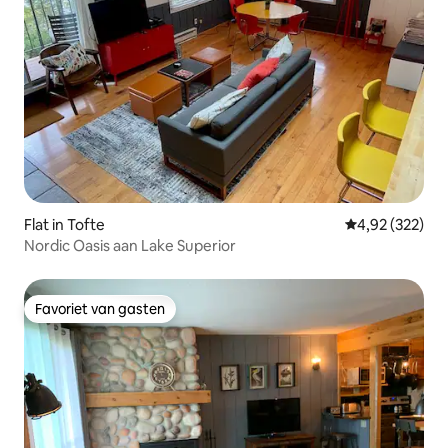
Flat in Tofte
Gemiddelde beo
4,92 (322)
Nordic Oasis aan Lake Superior
Favoriet van gasten
Favoriet van gasten