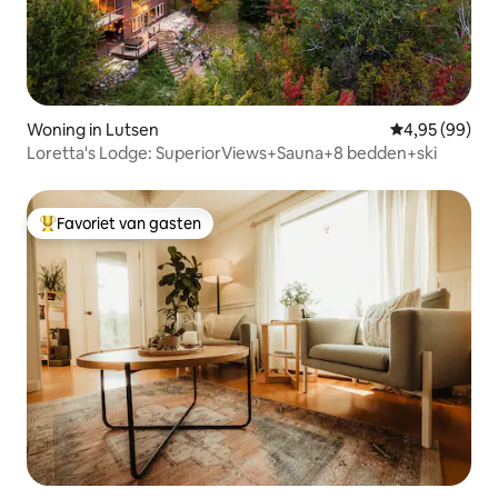
Woning in Lutsen
Gemiddelde be
4,95 (99)
Loretta's Lodge: SuperiorViews+Sauna+8 bedden+ski
Favoriet van gasten
Topfavoriet van gasten