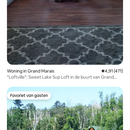
Woning in Grand Marais
Gemiddelde be
4,91 (471)
"Loftville": Sweet Lake Sup Loft in de buurt van Grand
Marais
Favoriet van gasten
Favoriet van gasten