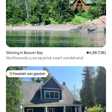
Woning in Beaver Bay
Gemiddelde beo
4,88 (136)
Northwoods Luxe op privé zwart zandstrand
Favoriet van gasten
Topfavoriet van gasten