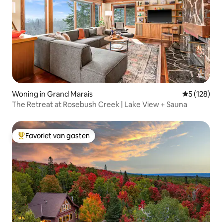
Woning in Grand Marais
Gemiddelde 
5 (128)
The Retreat at Rosebush Creek | Lake View + Sauna
Favoriet van gasten
Topfavoriet van gasten