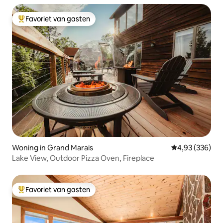
Favoriet van gasten
Topfavoriet van gasten
Woning in Grand Marais
Gemiddelde beo
4,93 (336)
Lake View, Outdoor Pizza Oven, Fireplace
Favoriet van gasten
Topfavoriet van gasten