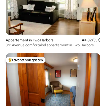
Appartement in Two Harbors
Gemiddelde beo
4,82 (357)
3rd Avenue comfortabel appartement in Two Harbors
Favoriet van gasten
Topfavoriet van gasten