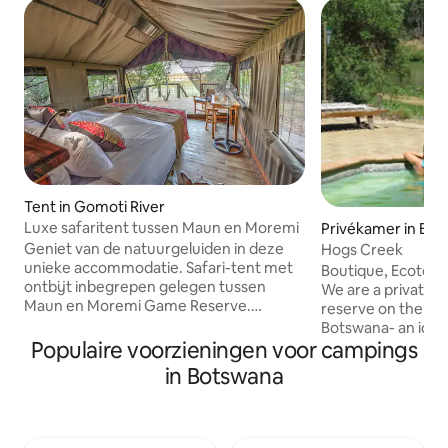
Tent in Gomoti River
Luxe safaritent tussen Maun en Moremi
Privékamer in BW
Geniet van de natuurgeluiden in deze
Hogs Creek
unieke accommodatie. Safari-tent met
Boutique, Ecotour
ontbijt inbegrepen gelegen tussen
We are a private, 
Maun en Moremi Game Reserve.
reserve on the Lim
Elephant Havens, babyolifanten redden
Botswana- an ide
zich op 4 km van Semowi. Al onze
Populaire voorzieningen voor campings
from Johannesburg
tenten hebben een ongelooflijk uitzicht
Gaborone. Enjoy r
in Botswana
op de rivier en de nijlpaarden. Je zult
Limpopo river, walk
genieten van de zonsopgang vanuit je
in the peace and q
bed. Wij zijn gelegen in een oase van
nature. We have fo
rust in het midden van de natuur. Je
with own ablutions