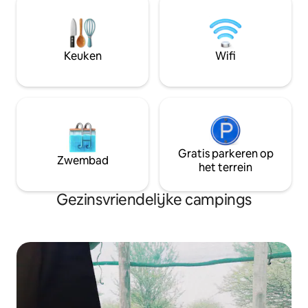
kunt een drankje drinken of genieten
well as a lapa with 
van een maaltijd in onze bar/restaurant
and lounge areas a
dat ook uitkijkt op de rivier de Gomoti.
splash pool and br
the river.
Keuken
Wifi
Gratis parkeren op
Zwembad
het terrein
Gezinsvriendelijke campings