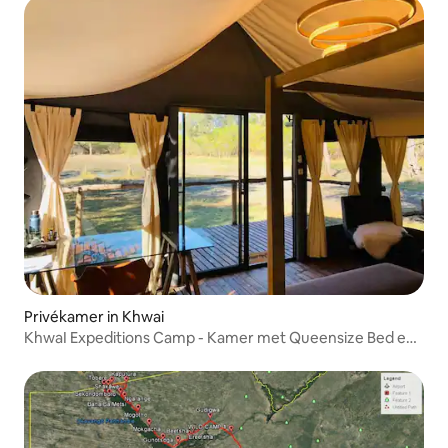
Privékamer in Khwai
KhwaI Expeditions Camp - Kamer met Queensize Bed en
Douche