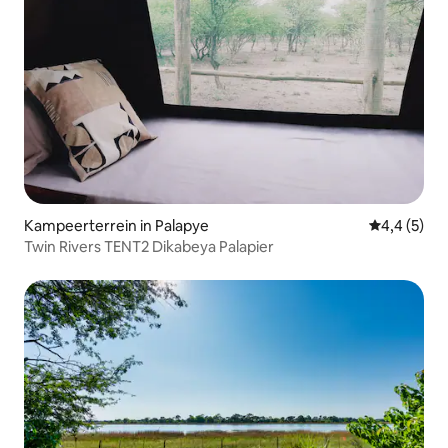
Kampeerterrein in Palapye
Gemiddelde 
4,4 (5)
Twin Rivers TENT2 Dikabeya Palapier