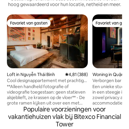
hoog gewaardeerd voor hun locatie, netheid en meer.
Favoriet van gasten
Favoriet van gas
Favoriet van gasten
Favoriet van gas
Loft in Nguyễn Thái Bình
Gemiddelde beoordeling van 4,8
4,81 (388)
Woning in Quận 1
Cool designappartement met prachtige
Verborgen bar ges
retrodetails
Alleyway
**Alleen handheld fotografie of
Een unieke studio
videografie toegestaan: geen statieven
in een steegje in h
alsjeblieft, ze krassen op de vloer** - De
zowel privacy als 
grote ramen kijken uit over een met
accommodatie bev
Populaire voorzieningen voor
tamarinde bomen omzoomde straat en
tweede verdieping
over de Franse koloniale architectuur op
precies boven het
vakantiehuizen vlak bij Bitexco Financial
slechts een steenworp afstand van het
Café op de begane
Tower
hart van de meest levendige stad van
voor gasten die ho