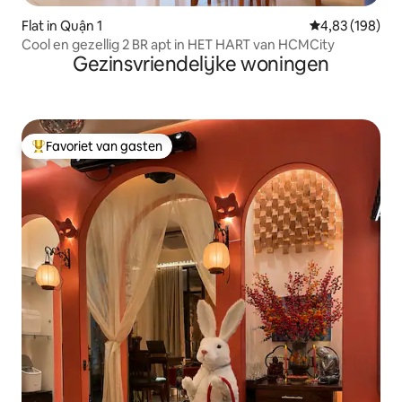
Flat in Quận 1
Gemiddelde beo
4,83 (198)
Cool en gezellig 2 BR apt in HET HART van HCMCity
Gezinsvriendelijke woningen
Favoriet van gasten
Topfavoriet van gasten