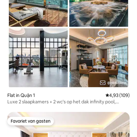
Flat in Quận 1
Gemiddelde beo
4,93 (109)
Luxe 2 slaapkamers + 2 wc's op het dak infinity pool,
fitnessruimte
Favoriet van gasten
Favoriet van gasten