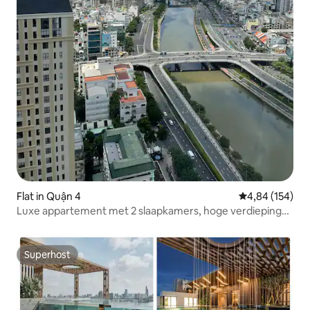
Flat in Quận 4
Gemiddelde beo
4,84 (154)
Luxe appartement met 2 slaapkamers, hoge verdieping
en uitzicht op de rivier, gratis fitnessruimte
Superhost
Superhost