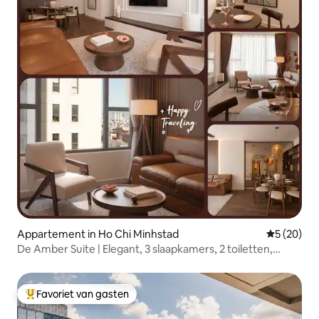
Appartement in Ho Chi Minhstad
Gemiddelde
5 (20)
De Amber Suite | Elegant, 3 slaapkamers, 2 toiletten,
uitzicht op de skyline
Favoriet van gasten
Topfavoriet van gasten