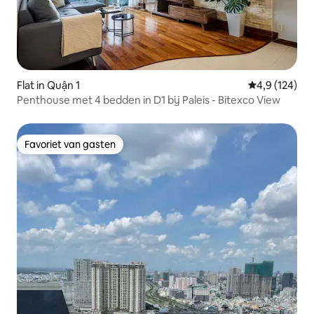
Flat in Quận 1
Gemiddelde be
4,9 (124)
Penthouse met 4 bedden in D1 bij Paleis - Bitexco View
Favoriet van gasten
Favoriet van gasten