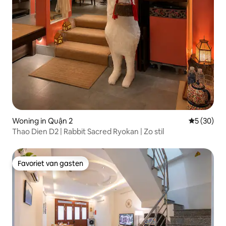
Woning in Quận 2
Gemiddelde
5 (30)
Thao Dien D2 | Rabbit Sacred Ryokan | Zo stil
Favoriet van gasten
Favoriet van gasten