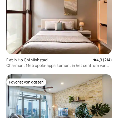
Flat in Ho Chi Minhstad
Gemiddelde be
4,9 (214)
Charmant Metropole-appartement in het centrum van
Saigon!
Favoriet van gasten
Favoriet van gasten