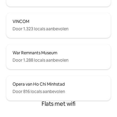
stad. Het gebouw zelf zit vol met
boetiekkoffiehuizen en kunstgaleries. Je
verblijft letterlijk in het hart van Ho Chi
Minh City. 3 minuten naar Bitexco
Financial Tower, 10 minuten naar Ben
VINCOM
Thanh Central Bus Station en taxi 's
Door 1.323 locals aanbevolen
liggen vlak voor de deur. Maak je klaar
om Saigon te verkennen – Parel van het
Verre Oosten!
War Remnants Museum
Door 1.288 locals aanbevolen
Opera van Ho Chi Minhstad
Door 816 locals aanbevolen
Flats met wifi