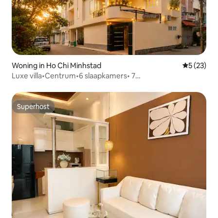
Woning in Ho Chi Minhstad
Gemiddelde
5 (23)
Luxe villa•Centrum•6 slaapkamers• 7
toiletten•Zwembad•Sauna• KTV•Bi-a
Superhost
Superhost