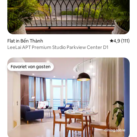
Flat in Bến Thành
Gemiddelde b
4,9 (111)
LeeLai APT Premium Studio Parkview Center D1
Favoriet van gasten
Favoriet van gasten