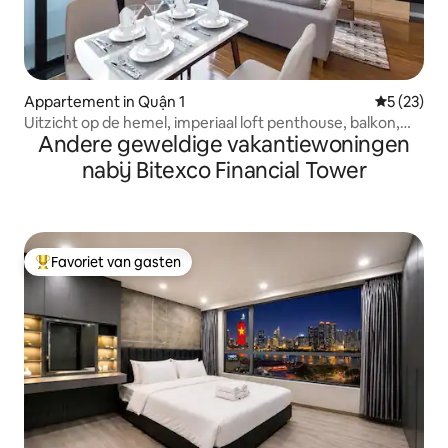
Appartement in Quận 1
Gemiddelde
5 (23)
Uitzicht op de hemel, imperiaal loft penthouse, balkon,
Andere geweldige vakantiewoningen
zwembad
nabij Bitexco Financial Tower
Favoriet van gasten
Topfavoriet van gasten