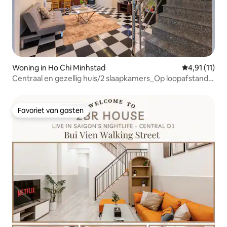
Woning in Ho Chi Minhstad
Gemiddelde b
4,91 (11)
Centraal en gezellig huis/2 slaapkamers_Op loopafstand
van Bui Vien Street
Favoriet van gasten
Favoriet van gasten