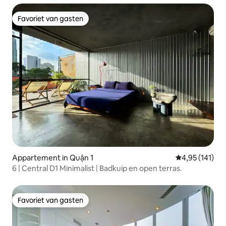
Favoriet van gasten
Favoriet van gasten
Appartement in Quận 1
Gemiddelde beo
4,95 (141)
6 | Central D1 Minimalist | Badkuip en open terras.
Favoriet van gasten
Favoriet van gasten