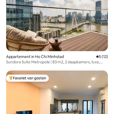
Appartement in Ho Chi Minhstad
Gemiddeld
5 (12)
Sundora Suite Metropole | 83 m2, 2 slaapkamers, luxe,
uitzicht op D1
Favoriet van gasten
Topfavoriet van gasten