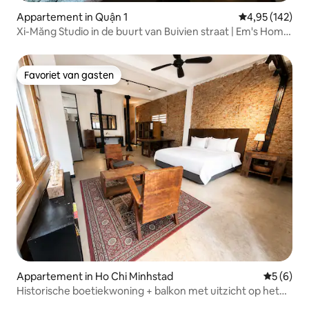
Appartement in Quận 1
Gemiddelde beo
4,95 (142)
Xi-Măng Studio in de buurt van Buivien straat | Em's Home
2
Favoriet van gasten
Favoriet van gasten
Appartement in Ho Chi Minhstad
Gemiddeld
5 (6)
Historische boetiekwoning + balkon met uitzicht op het
centrum van de stad