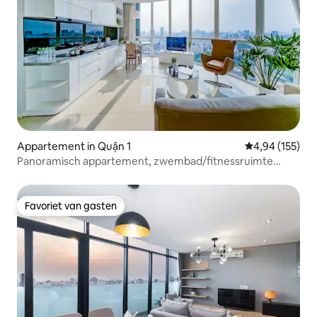
Appartement in Quận 1
Gemiddelde beo
4,94 (155)
Panoramisch appartement, zwembad/fitnessruimte
uitzicht op de stad
Favoriet van gasten
Favoriet van gasten