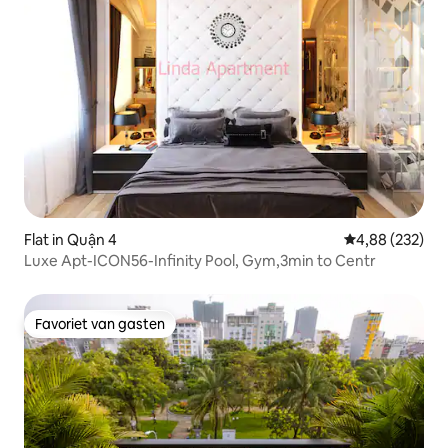
Flat in Quận 4
Gemiddelde beo
4,88 (232)
Luxe Apt-ICON56-Infinity Pool, Gym,3min to Centr
Favoriet van gasten
Favoriet van gasten