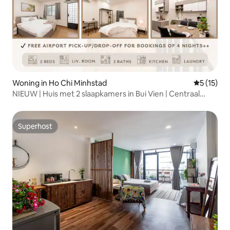
Woning in Ho Chi Minhstad
Gemiddeld
5 (15)
NIEUW | Huis met 2 slaapkamers in Bui Vien | Centraal
Saigon D1
Superhost
Superhost