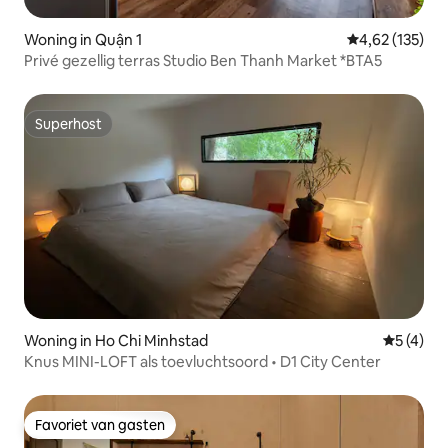
Woning in Quận 1
Gemiddelde beo
4,62 (135)
Privé gezellig terras Studio Ben Thanh Market *BTA5
Superhost
Superhost
Woning in Ho Chi Minhstad
Gemiddeld
5 (4)
Knus MINI-LOFT als toevluchtsoord • D1 City Center
Favoriet van gasten
Favoriet van gasten