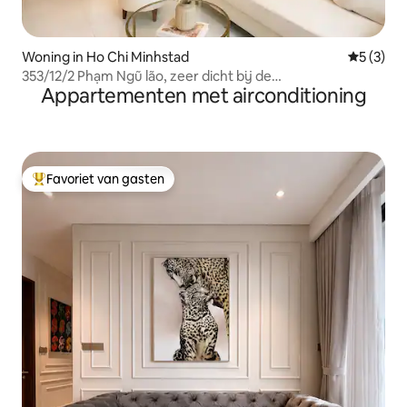
Woning in Ho Chi Minhstad
Gemiddeld
5 (3)
353/12/2 Phạm Ngũ lão, zeer dicht bij de
Appartementen met airconditioning
voetgangersstraat Bùi Viện
Favoriet van gasten
Topfavoriet van gasten